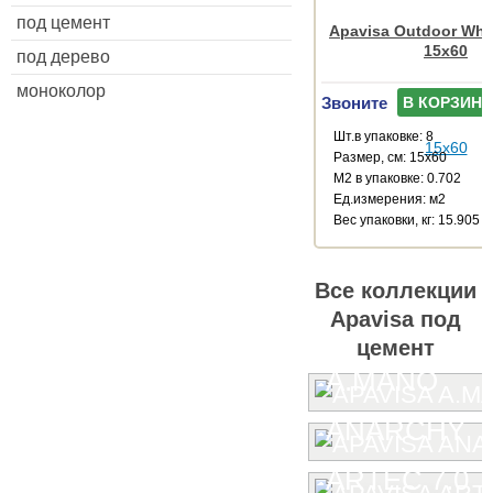
под цемент
Apavisa Outdoor Whit
15x60
под дерево
моноколор
Звоните
В КОРЗИНУ
Шт.в упаковке: 8
Размер, см: 15x60
М2 в упаковке: 0.702
Ед.измерения: м2
Веc упаковки, кг: 15.905
Все коллекции
Apavisa под
цемент
A.MANO
ANARCHY
ARTEC 7.0