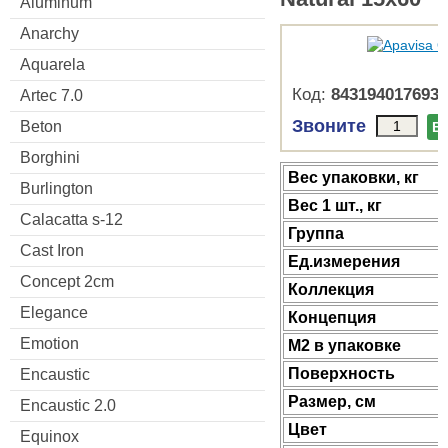
Aluminum
Anarchy
Aquarela
Код:
8431940176937
Artec 7.0
Звоните
Beton
В
Borghini
Веc упаковки, кг
Burlington
Вес 1 шт., кг
Calacatta s-12
Группа
Cast Iron
Ед.измерения
Concept 2cm
Коллекция
Elegance
Концепция
Emotion
М2 в упаковке
Поверхность
Encaustic
Размер, см
Encaustic 2.0
Цвет
Equinox