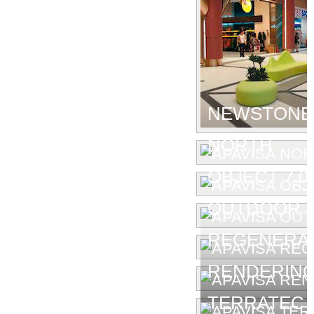
NEWSTONE
NORTH
OBJECT 7.0
OUTDOOR
REGENERA
RENDERIN
TERRATEC