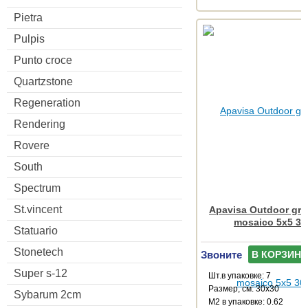
Pietra
Pulpis
Punto croce
Quartzstone
Regeneration
Rendering
Rovere
South
Spectrum
St.vincent
Apavisa Outdoor gre
mosaico 5x5 30
Statuario
Stonetech
Звоните
В КОРЗИНУ
Super s-12
Шт.в упаковке: 7
Размер, см: 30x30
Sybarum 2cm
М2 в упаковке: 0.62