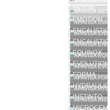
BETON
EMOTION
ENCAUSTIC
ENCAUSTIC 
EQUINOX
EVOLUTION
FORMA
HYDRAULIC
INSTINTO
MICROCEM