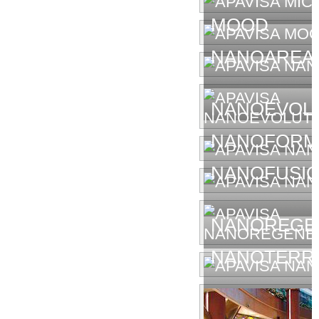
MOOD
NANOAREA 
NANOEVOL
NANOFORM
NANOFUSIO
NANOREGE
NANOTERR