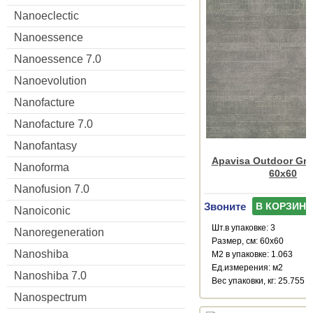
Nanoeclectic
Nanoessence
Nanoessence 7.0
Nanoevolution
Nanofacture
Nanofacture 7.0
Nanofantasy
Apavisa Outdoor Gre
Nanoforma
60x60
Nanofusion 7.0
Звоните
В КОРЗИНУ
Nanoiconic
Шт.в упаковке: 3
Nanoregeneration
Размер, см: 60x60
Nanoshiba
М2 в упаковке: 1.063
Ед.измерения: м2
Nanoshiba 7.0
Веc упаковки, кг: 25.755
Nanospectrum