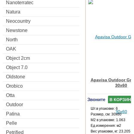
Nanoterratec
Natura
Neocountry
Newstone
North
OAK
Object 2cm
Object 7.0
Oldstone
Apavisa Outdoor Gre
30x60
Orobico
Otta
Звоните
В КОРЗИНУ
Outdoor
Шт.в упаковке: 6
Patina
Размер, см: 30x60
М2 в упаковке: 1.063
Pelle
Ед.измерения: м2
Веc упаковки, кг: 23.205
Petrified