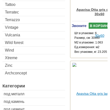
Tattoo
Apavisa Otta gris c
Terratec
30x60
Terrazzo
Звоните
В КОРЗИНУ
Vintage
Шт.в упаковке: 6
Vulcania
Размер, см: 30x60
Wild forest
М2 в упаковке: 1.063
Ед.измерения: м2
Wind
Веc упаковки, кг: 23.205
Xtreme
Zinc
Archconcept
Категории
под металл
под камень
под цемент