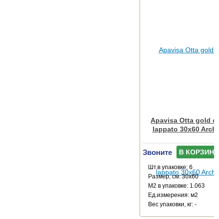
Apavisa Otta gold c
lappato 30x60 Arch
Звоните
В КОРЗИНУ
Шт.в упаковке: 6
Размер, см: 30x60
М2 в упаковке: 1.063
Ед.измерения: м2
Веc упаковки, кг: -