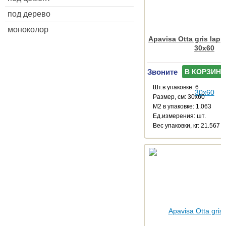
под дерево
моноколор
Apavisa Otta gris lapp
30x60
Звоните
В КОРЗИНУ
Шт.в упаковке: 6
Размер, см: 30x60
М2 в упаковке: 1.063
Ед.измерения: шт.
Веc упаковки, кг: 21.567