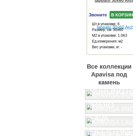
lappato 30x60 Arch
Звоните
В КОРЗИНУ
Шт.в упаковке: 6
Размер, см: 30x60
М2 в упаковке: 1.063
Ед.измерения: м2
Веc упаковки, кг: -
Все коллекции
Apavisa под
камень
BURLINGT
IRIDIO
LAVA
LIFESTONE