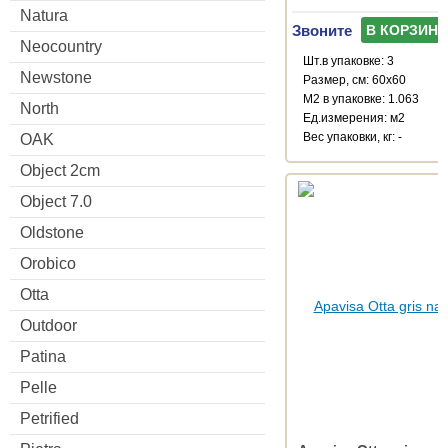
Natura
Звоните
В КОРЗИНУ
Neocountry
Шт.в упаковке: 3
Newstone
Размер, см: 60x60
М2 в упаковке: 1.063
North
Ед.измерения: м2
Веc упаковки, кг: -
OAK
Object 2cm
Object 7.0
Oldstone
Orobico
Otta
Outdoor
Patina
Pelle
Petrified