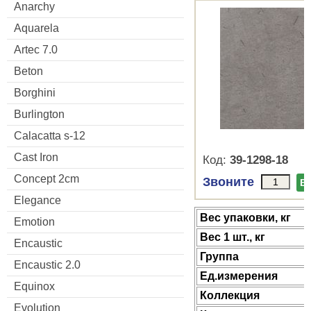
Anarchy
Aquarela
Artec 7.0
Beton
Borghini
Burlington
Calacatta s-12
Cast Iron
Код:
39-1298-18
Concept 2cm
Звоните
В
Elegance
Веc упаковки, кг
Emotion
Вес 1 шт., кг
Encaustic
Группа
Encaustic 2.0
Ед.измерения
Equinox
Коллекция
Evolution