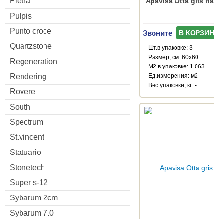
Pietra
Apavisa Otta gris nat
Pulpis
Punto croce
Звоните
В КОРЗИНУ
Quartzstone
Шт.в упаковке: 3
Размер, см: 60x60
Regeneration
М2 в упаковке: 1.063
Rendering
Ед.измерения: м2
Веc упаковки, кг: -
Rovere
South
Spectrum
St.vincent
Statuario
Stonetech
Super s-12
Sybarum 2cm
Sybarum 7.0