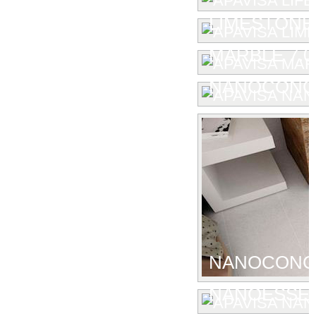
LIMESTONE
MARBLE 7.0
NANOCONC
NANOCONCE
NANOESSE