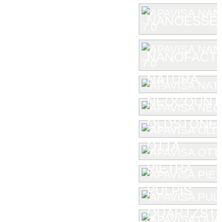
NANOESSEN
NANOFACTU
NATURA
NEOCOUNT
OLDSTONE
OTTA
PIETRA
PULPIS
QUARTZST