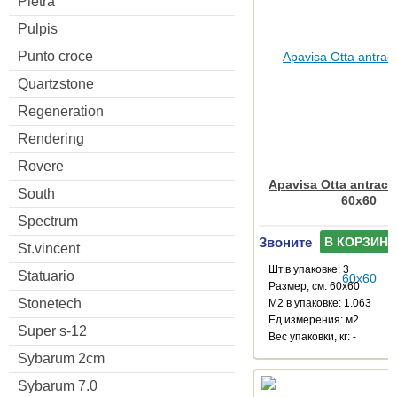
Pietra
Pulpis
Punto croce
Quartzstone
Regeneration
Rendering
Rovere
Apavisa Otta antracit
South
60x60
Spectrum
Звоните
В КОРЗИНУ
St.vincent
Шт.в упаковке: 3
Statuario
Размер, см: 60x60
Stonetech
М2 в упаковке: 1.063
Ед.измерения: м2
Super s-12
Веc упаковки, кг: -
Sybarum 2cm
Sybarum 7.0