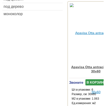
под дерево
моноколор
Apavisa Otta antracit
30x60
Звоните
В КОРЗИНУ
Шт.в упаковке: 6
Размер, см: 30x60
М2 в упаковке: 1.063
Ед.измерения: м2