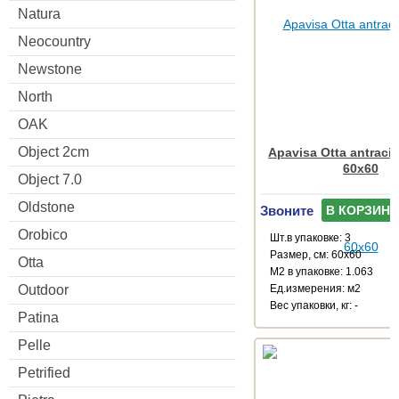
Natura
Neocountry
Newstone
North
OAK
Object 2cm
Apavisa Otta antracit
60x60
Object 7.0
Oldstone
Звоните
В КОРЗИНУ
Orobico
Шт.в упаковке: 3
Размер, см: 60x60
Otta
М2 в упаковке: 1.063
Ед.измерения: м2
Outdoor
Веc упаковки, кг: -
Patina
Pelle
Petrified