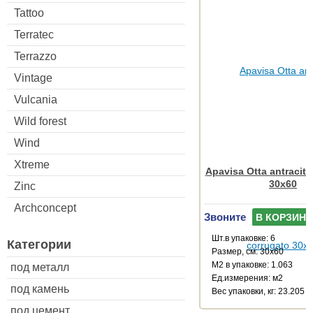
Tattoo
Terratec
Terrazzo
Vintage
Vulcania
Wild forest
Wind
Xtreme
Apavisa Otta antracita
30x60
Zinc
Archconcept
Звоните
В КОРЗИНУ
Шт.в упаковке: 6
Категории
Размер, см: 30x60
М2 в упаковке: 1.063
под металл
Ед.измерения: м2
под камень
Веc упаковки, кг: 23.205
под цемент