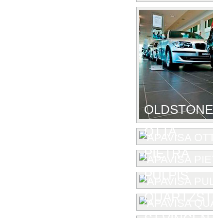
OLDSTONE
OTTA
PIETRA
PULPIS
QUARTZST