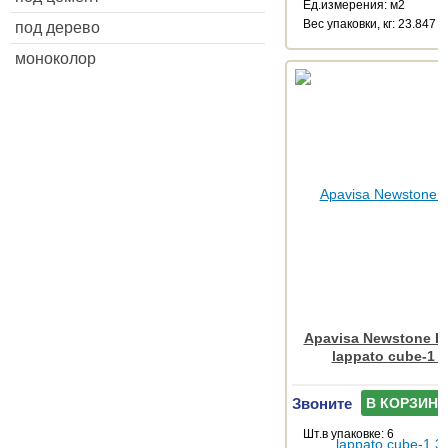
Ед.измерения: м2
Веc упаковки, кг: 23.847
под дерево
моноколор
Apavisa Newstone Li
lappato cube-1 
Звоните
В КОРЗИНУ
Шт.в упаковке: 6