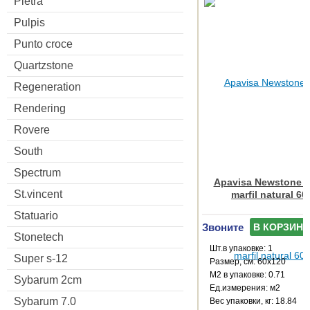
Pietra
Pulpis
Punto croce
Quartzstone
Regeneration
Rendering
Rovere
South
Spectrum
Apavisa Newstone C
St.vincent
marfil natural 6
Statuario
Звоните
В КОРЗИНУ
Stonetech
Шт.в упаковке: 1
Super s-12
Размер, см: 60x120
М2 в упаковке: 0.71
Sybarum 2cm
Ед.измерения: м2
Sybarum 7.0
Веc упаковки, кг: 18.84