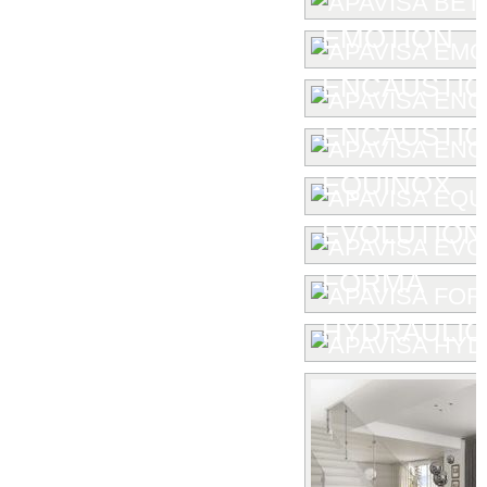
EMOTION
ENCAUSTIC
ENCAUSTIC 
EQUINOX
EVOLUTION
FORMA
HYDRAULIC