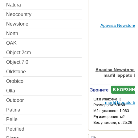
Natura
Neocountry
Newstone
North
OAK
Object 2cm
Object 7.0
Apavisa Newstone C
Oldstone
marfil lappato 6
Orobico
Звоните
В КОРЗИНУ
Otta
Шт.в упаковке: 3
Outdoor
Размер, см: 60x60
Patina
М2 в упаковке: 1.063
Ед.измерения: м2
Pelle
Веc упаковки, кг: 25.26
Petrified