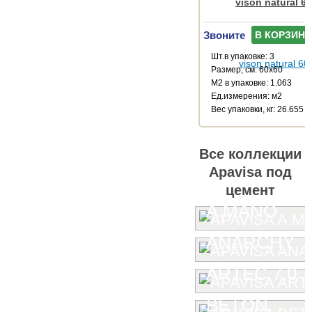
vison natural 6
Звоните
В КОРЗИНУ
Шт.в упаковке: 3
Размер, см: 60x60
М2 в упаковке: 1.063
Ед.измерения: м2
Веc упаковки, кг: 26.655
Все коллекции
Apavisa под
цемент
A.MANO
ANARCHY
ARTEC 7.0
BETON