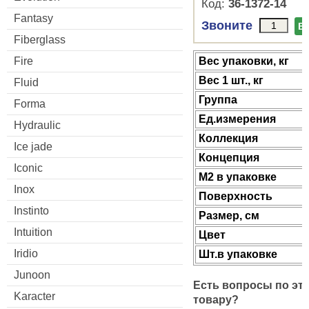
Код:
36-1372-14
Fantasy
Звоните
В
Fiberglass
Fire
Веc упаковки, кг
Вес 1 шт., кг
Fluid
Группа
Forma
Ед.измерения
Hydraulic
Коллекция
Ice jade
Концепция
Iconic
М2 в упаковке
Inox
Поверхность
Instinto
Размер, см
Intuition
Цвет
Iridio
Шт.в упаковке
Junoon
Есть вопросы по эт
Karacter
товару?