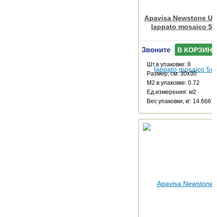
Apavisa Newstone Urb
lappato mosaico 5x
Звоните
В КОРЗИНУ
Шт.в упаковке: 8
Размер, см: 30x30
М2 в упаковке: 0.72
Ед.измерения: м2
Веc упаковки, кг: 14.666