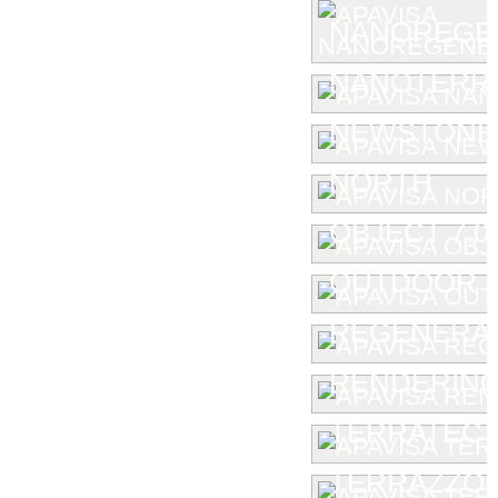
NANOREGE
NANOTERR
NEWSTONE
NORTH
OBJECT 7.0
OUTDOOR
REGENERA
RENDERIN
TERRATEC
TERRAZZO