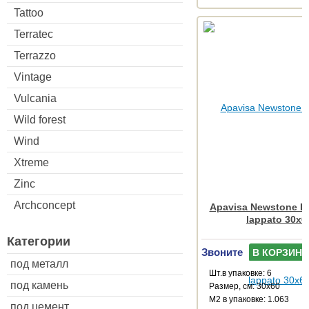
Tattoo
Terratec
Terrazzo
Vintage
Vulcania
Wild forest
Wind
Xtreme
Zinc
Archconcept
Apavisa Newstone Li
lappato 30x6
Категории
Звоните
В КОРЗИНУ
под металл
Шт.в упаковке: 6
под камень
Размер, см: 30x60
М2 в упаковке: 1.063
под цемент