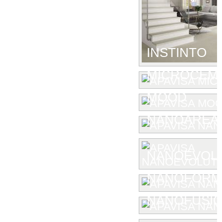
INSTINTO
MICROCEM
MOOD
NANOAREA 
NANOEVOL
NANOFORM
NANOFUSIO