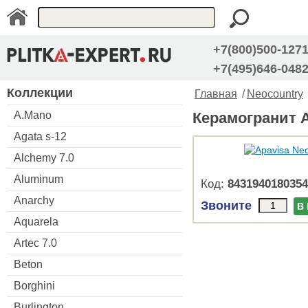
+7(800)500-127
+7(495)646-048
Коллекции
Главная
/
Neocountry
A.Mano
Керамогранит A
Agata s-12
Alchemy 7.0
Aluminum
Код:
8431940180354
Anarchy
Звоните
В
Aquarela
Artec 7.0
Beton
Borghini
Burlington