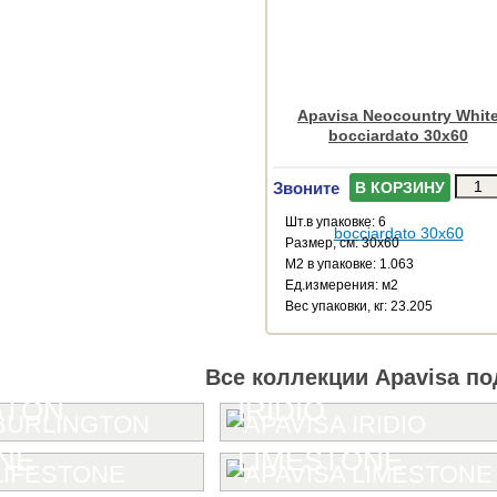
Apavisa Neocountry Whit
bocciardato 30x60
Звоните
В КОРЗИНУ
Шт.в упаковке: 6
Размер, см: 30x60
М2 в упаковке: 1.063
Ед.измерения: м2
Веc упаковки, кг: 23.205
Все коллекции Apavisa по
GTON
IRIDIO
NE
LIMESTONE