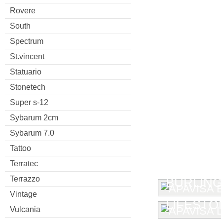
Rovere
South
Spectrum
St.vincent
Statuario
Stonetech
Super s-12
Sybarum 2cm
Sybarum 7.0
Tattoo
Terratec
Terrazzo
BURLIN
Vintage
LIFESTO
Vulcania