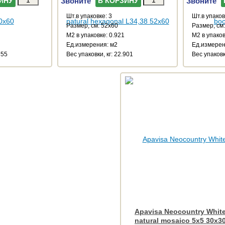
Звоните
Звоните
ИНУ
В КОРЗИНУ
Шт.в упаковке: 3
Шт.в упаков
Размер, см: 52x60
Размер, см
М2 в упаковке: 0.921
М2 в упаков
Ед.измерения: м2
Ед.измерен
755
Веc упаковки, кг: 22.901
Веc упаковк
Apavisa Neocountry Whit
natural mosaico 5x5 30x3