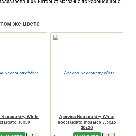
циализированном интернет магазине по хорошей цене.
том же цвете
 Neocountry White
Apavisa Neocountry White
ciardato 30x60
bocciardato mosaico 7,5x15
30x30