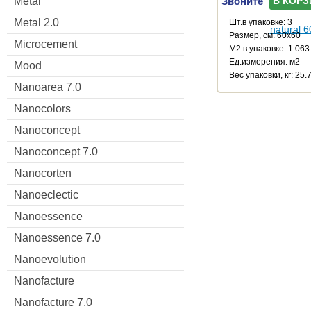
Звоните
Metal
В КОРЗ
Metal 2.0
Шт.в упаковке: 3
Размер, см: 60x60
Microcement
М2 в упаковке: 1.063
Ед.измерения: м2
Mood
Веc упаковки, кг: 25.
Nanoarea 7.0
Nanocolors
Nanoconcept
Nanoconcept 7.0
Nanocorten
Nanoeclectic
Nanoessence
Nanoessence 7.0
Nanoevolution
Nanofacture
Nanofacture 7.0