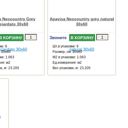
a Neocountry Grey
Apavisa Neocountry grey natural
ciardato 30x60
30x60
Звоните
В КОРЗИНУ
В КОРЗИНУ
ке: 6
Шт.в упаковке: 6
: 30x60
Размер, см: 30x60
ке: 1.063
М2 в упаковке: 1.063
ия: м2
Ед.измерения: м2
и, кг: 23.205
Веc упаковки, кг: 23.205