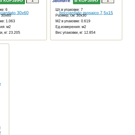
Звоните
В КОРЗИНУ
В КОРЗИНУ
ке: 6
Шт.в упаковке: 7
: 30x60
Размер, см: 30x30
ке: 1.063
М2 в упаковке: 0.619
ия: м2
Ед.измерения: м2
и, кг: 23.205
Веc упаковки, кг: 12.854
e
0