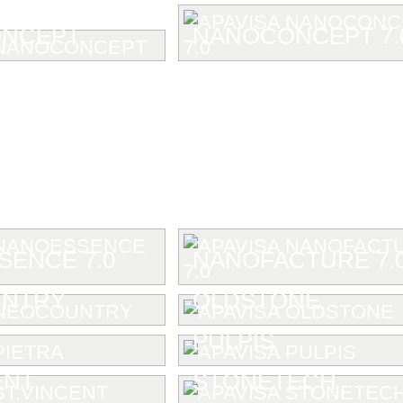
NCEPT
NANOCONCEPT 7.
ENCE 7.0
NANOFACTURE 7.
NTRY
OLDSTONE
PULPIS
ENT
STONETECH