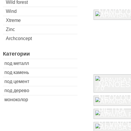
Wild forest
NANOCO
Wind
Xtreme
Zinc
Archconcept
Категории
под металл
под камень
под цемент
NANOESS
под дерево
NEOCOU
моноколор
PIETRA
ST.VINC