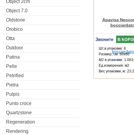
Object 2cm
Object 7.0
Oldstone
Apavisa Neocou
bocciardat
Orobico
Otta
Звоните
В КОРЗ
Outdoor
Шт.в упаковке: 6
Размер, см: 30x60
Patina
М2 в упаковке: 1.063
Ед.измерения: м2
Pelle
Веc упаковки, кг: 23.
Petrified
Pietra
Pulpis
Punto croce
Quartzstone
Regeneration
Rendering