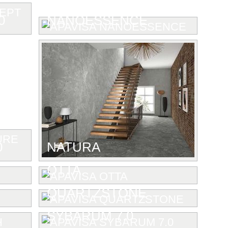
0
NANOESSENCE
0
NATURA
OTTA
QUARTZSTONE
SYBARUM 7.0