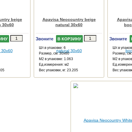
ntry beige
Apavisa Neocountry beige
Apavis
o 30x60
natural 30x60
boc
Звоните
Звоните
ИНУ
В КОРЗИНУ
Шт.в упаковке: 6
Шт.в упаков
Размер, см: 30x60
Размер, см
М2 в упаковке: 1.063
М2 в упаков
Ед.измерения: м2
Ед.измерен
205
Веc упаковки, кг: 23.205
Веc упаковк