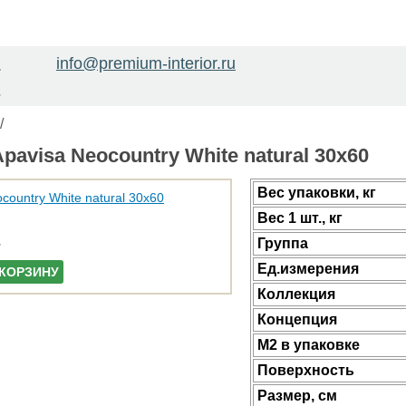
info@premium-interior.ru
1
2
/
pavisa Neocountry White natural 30x60
Веc упаковки, кг
Вес 1 шт., кг
Группа
Ед.измерения
 КОРЗИНУ
Коллекция
Концепция
М2 в упаковке
Поверхность
Размер, см