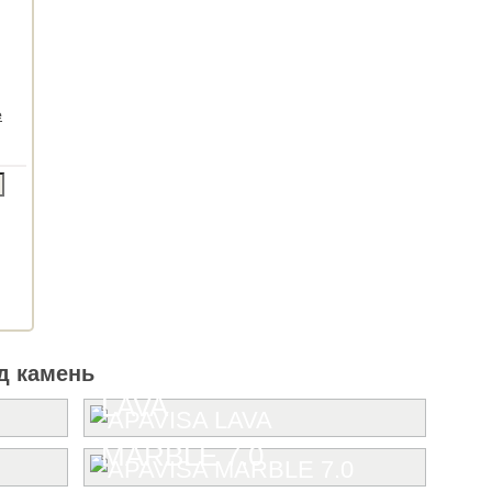
e
д камень
LAVA
MARBLE 7.0