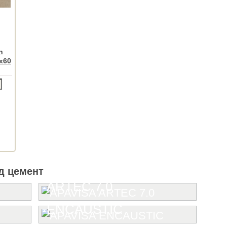
n
0x60
д цемент
ARTEC 7.0
ENCAUSTIC