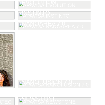
EVOLUTION
INSTINTO
NANOAREA 7.0
NANOFUSION 7.0
NEWSTONE