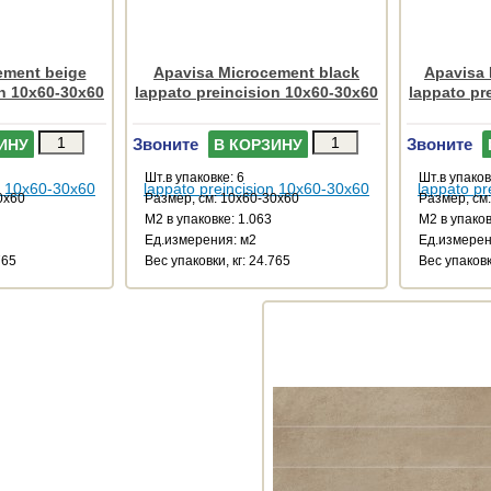
ement beige
Apavisa Microcement black
Apavisa
on 10x60-30x60
lappato preincision 10x60-30x60
lappato pr
Звоните
Звоните
ИНУ
В КОРЗИНУ
Шт.в упаковке: 6
Шт.в упаков
0x60
Размер, см: 10x60-30x60
Размер, см
М2 в упаковке: 1.063
М2 в упаков
Ед.измерения: м2
Ед.измерен
765
Веc упаковки, кг: 24.765
Веc упаковк