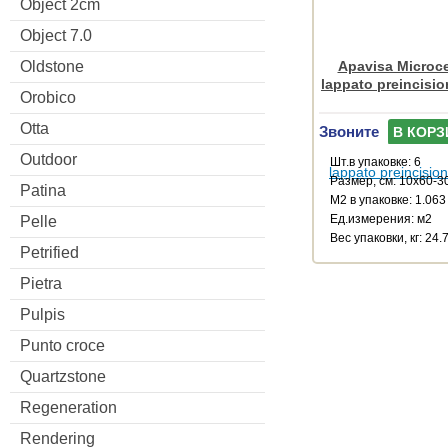
Object 2cm
Object 7.0
Oldstone
Apavisa Microc
lappato preincisi
Orobico
Otta
Звоните
В КОРЗ
Outdoor
Шт.в упаковке: 6
Размер, см: 10x60-3
Patina
М2 в упаковке: 1.063
Ед.измерения: м2
Pelle
Веc упаковки, кг: 24.
Petrified
Pietra
Pulpis
Punto croce
Quartzstone
Regeneration
Rendering