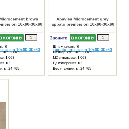
 Microcement brown
Apavisa Microcement grey
eincision 10x60-30x60
lappato preincision 10x60-30x60
Звоните
В КОРЗИНУ
В КОРЗИНУ
ке: 6
Шт.в упаковке: 6
: 10x60-30x60
Размер, см: 10x60-30x60
ке: 1.063
М2 в упаковке: 1.063
ия: м2
Ед.измерения: м2
и, кг: 24.765
Веc упаковки, кг: 24.765