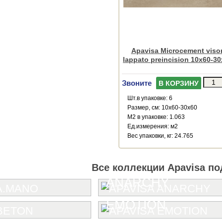
Apavisa Microcement viso
lappato preincision 10x60-3
Звоните
В КОРЗИНУ
Шт.в упаковке: 6
Размер, см: 10x60-30x60
М2 в упаковке: 1.063
Ед.измерения: м2
Веc упаковки, кг: 24.765
Все коллекции Apavisa по
ANARCHY
EMOTION