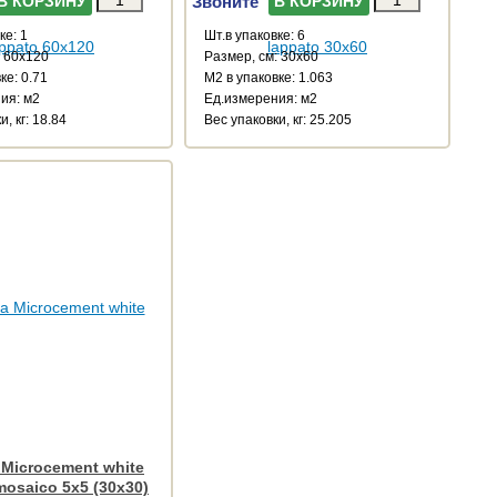
Звоните
В КОРЗИНУ
В КОРЗИНУ
ке: 1
Шт.в упаковке: 6
: 60x120
Размер, см: 30x60
ке: 0.71
М2 в упаковке: 1.063
ия: м2
Ед.измерения: м2
, кг: 18.84
Веc упаковки, кг: 25.205
 Microcement white
mosaico 5x5 (30x30)