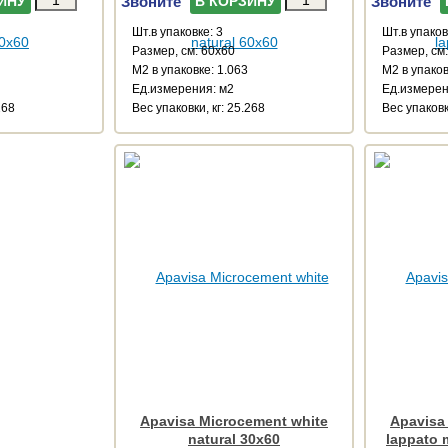
Звоните
Звоните
ИНУ
В КОРЗИНУ
Шт.в упаковке: 3
Шт.в упаков
Размер, см: 60x60
Размер, см
М2 в упаковке: 1.063
М2 в упаков
Ед.измерения: м2
Ед.измерен
268
Веc упаковки, кг: 25.268
Веc упаковки
Apavisa Microcement white
Apavisa
natural 30x60
lappato 