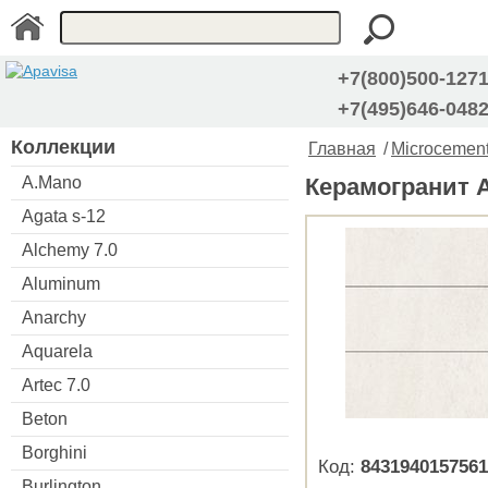
+7(800)500-127
+7(495)646-048
Коллекции
Главная
/
Microcemen
A.Mano
Керамогранит Ap
Agata s-12
Alchemy 7.0
Aluminum
Anarchy
Aquarela
Artec 7.0
Beton
Borghini
Код:
8431940157561
Burlington