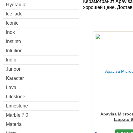
Керамогранит Apavisa 
Hydraulic
хорошей цене. Достав
Ice jade
Iconic
Inox
Instinto
Intuition
Iridio
Junoon
Karacter
Lava
Lifestone
Limestone
Apavisa Microc
Marble 7.0
lappato 
Materia