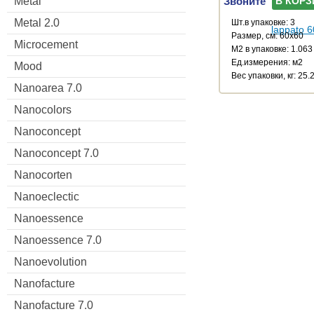
Звоните
Metal
В КОРЗ
Metal 2.0
Шт.в упаковке: 3
Размер, см: 60x60
Microcement
М2 в упаковке: 1.063
Ед.измерения: м2
Mood
Веc упаковки, кг: 25.
Nanoarea 7.0
Nanocolors
Nanoconcept
Nanoconcept 7.0
Nanocorten
Nanoeclectic
Nanoessence
Nanoessence 7.0
Nanoevolution
Nanofacture
Nanofacture 7.0