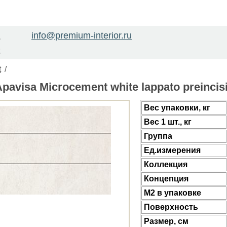
info@premium-interior.ru
1
2
t
/
avisa Microcement white lappato preincis
Веc упаковки, кг
Вес 1 шт., кг
Группа
Ед.измерения
Коллекция
Концепция
М2 в упаковке
Поверхность
Размер, см