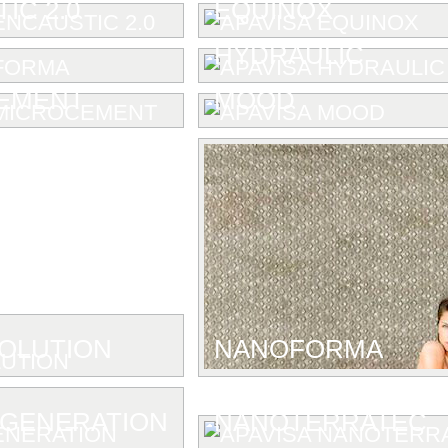
IC 2.0
EQUINOX
HYDRAULIC
EMENT
MOOD
OLUTION
NANOFORMA
GENERATION
NANOTERRATEC