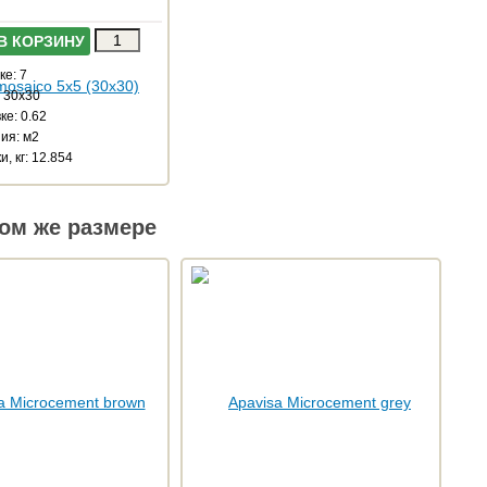
В КОРЗИНУ
ке: 7
: 30x30
ке: 0.62
ия: м2
и, кг: 12.854
ом же размере