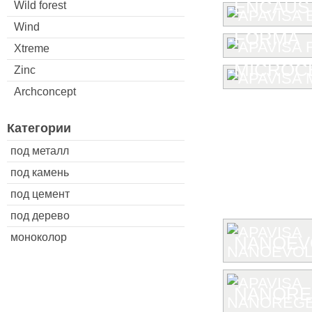
ENCAUST
Wild forest
Wind
FORMA
Xtreme
MICROC
Zinc
Archconcept
Категории
под металл
под камень
под цемент
под дерево
моноколор
NANOEV
NANORE