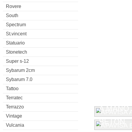
Rovere
South
Spectrum
St.vincent
Statuario
Stonetech
Super s-12
Sybarum 2cm
Sybarum 7.0
Tattoo
Terratec
Terrazzo
A.MANO
Vintage
BETON
Vulcania