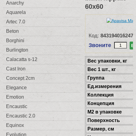
Anarchy
60x60
Aquarela
Artec 7.0
Beton
Код:
8431940162473
Borghini
Звоните
В
Burlington
Calacatta s-12
Веc упаковки, кг
Cast Iron
Вес 1 шт., кг
Группа
Concept 2cm
Ед.измерения
Elegance
Коллекция
Emotion
Концепция
Encaustic
М2 в упаковке
Encaustic 2.0
Поверхность
Equinox
Размер, см
Evolution