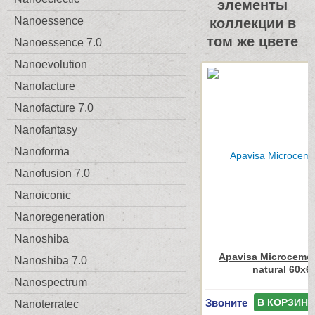
элементы
Nanoessence
коллекции в
том же цвете
Nanoessence 7.0
Nanoevolution
Nanofacture
Nanofacture 7.0
Nanofantasy
Nanoforma
Nanofusion 7.0
Nanoiconic
Nanoregeneration
Nanoshiba
Apavisa Microcemen
Nanoshiba 7.0
natural 60x6
Nanospectrum
Звоните
В КОРЗИНУ
Nanoterratec