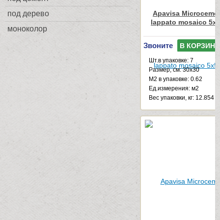
под дерево
Apavisa Microcemen
lappato mosaico 5x5
моноколор
Звоните
В КОРЗИНУ
Шт.в упаковке: 7
Размер, см: 30x30
М2 в упаковке: 0.62
Ед.измерения: м2
Веc упаковки, кг: 12.854