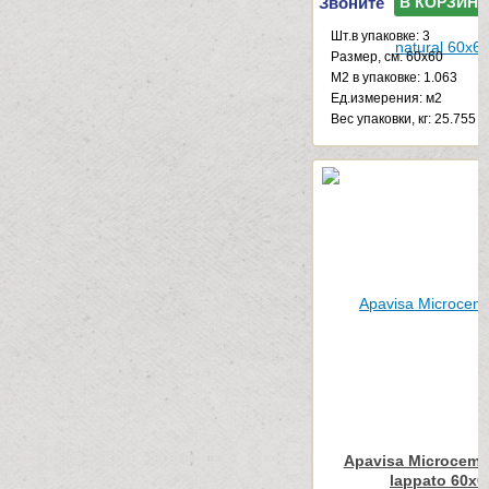
Звоните
В КОРЗИНУ
Шт.в упаковке: 3
Размер, см: 60x60
М2 в упаковке: 1.063
Ед.измерения: м2
Веc упаковки, кг: 25.755
Apavisa Microceme
lappato 60x6