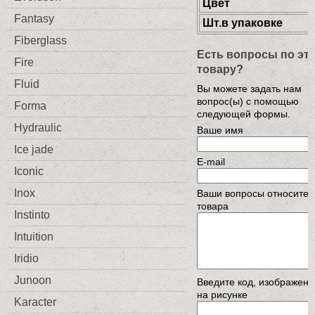
Цвет
Fantasy
Шт.в упаковке
Fiberglass
Есть вопросы по эт
Fire
товару?
Fluid
Вы можете задать нам
вопрос(ы) с помощью
Forma
следующей формы.
Hydraulic
Ваше имя
Ice jade
E-mail
Iconic
Inox
Ваши вопросы относител
товара
Instinto
Intuition
Iridio
Junoon
Введите код, изображен
на рисунке
Karacter