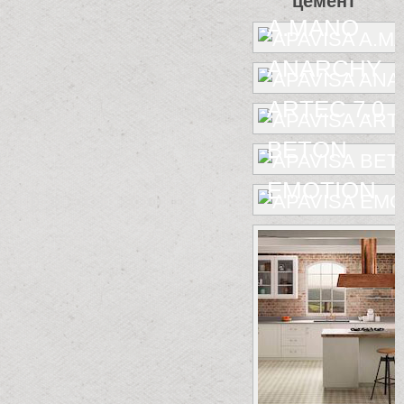
цемент
A.MANO
ANARCHY
ARTEC 7.0
BETON
EMOTION