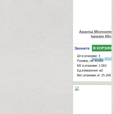
Apavisa Microcemen
lappato 60x6
Звоните
В КОРЗИНУ
Шт.в упаковке: 3
Размер, см: 60x60
М2 в упаковке: 1.063
Ед.измерения: м2
Веc упаковки, кг: 25.268