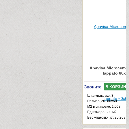
Apavisa Microcemen
lappato 60x6
Звоните
В КОРЗИНУ
Шт.в упаковке: 3
Размер, см: 60x60
М2 в упаковке: 1.063
Ед.измерения: м2
Веc упаковки, кг: 25.268