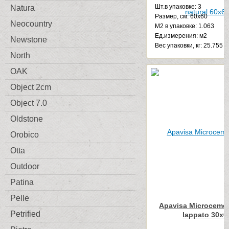
Шт.в упаковке: 3
Natura
Размер, см: 60x60
Neocountry
М2 в упаковке: 1.063
Ед.измерения: м2
Newstone
Веc упаковки, кг: 25.755
North
OAK
Object 2cm
Object 7.0
Oldstone
Orobico
Otta
Outdoor
Patina
Pelle
Apavisa Microcemen
Petrified
lappato 30x6