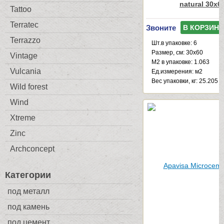
natural 30x6
Tattoo
Terratec
Звоните
В КОРЗИНУ
Terrazzo
Шт.в упаковке: 6
Размер, см: 30x60
Vintage
М2 в упаковке: 1.063
Vulcania
Ед.измерения: м2
Веc упаковки, кг: 25.205
Wild forest
Wind
Xtreme
Zinc
Archconcept
Категории
под металл
под камень
под цемент