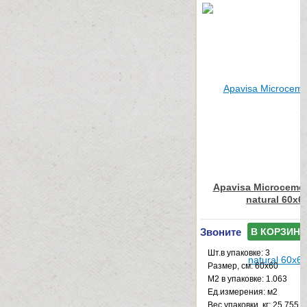
Apavisa Microcemen
natural 60x6
Звоните
В КОРЗИНУ
Шт.в упаковке: 3
Размер, см: 60x60
М2 в упаковке: 1.063
Ед.измерения: м2
Веc упаковки, кг: 25.755