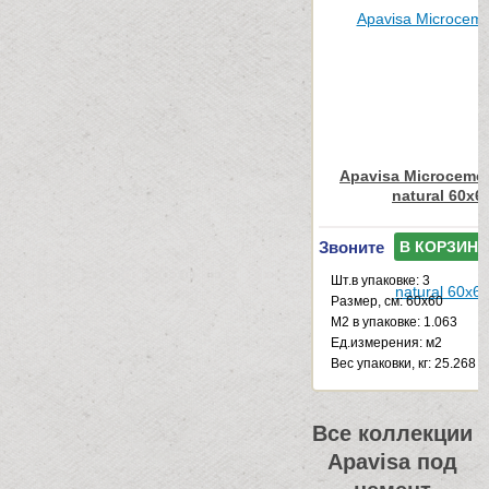
Apavisa Microcemen
natural 60x6
Звоните
В КОРЗИНУ
Шт.в упаковке: 3
Размер, см: 60x60
М2 в упаковке: 1.063
Ед.измерения: м2
Веc упаковки, кг: 25.268
Все коллекции
Apavisa под