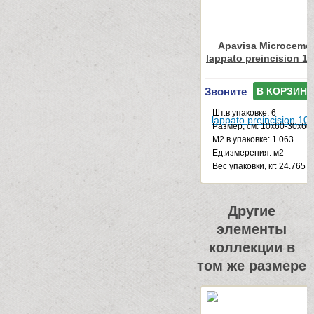
Apavisa Microcemen
lappato preincision 1
Звоните
В КОРЗИНУ
Шт.в упаковке: 6
Размер, см: 10x60-30x60
М2 в упаковке: 1.063
Ед.измерения: м2
Веc упаковки, кг: 24.765
Другие
элементы
коллекции в
том же размере