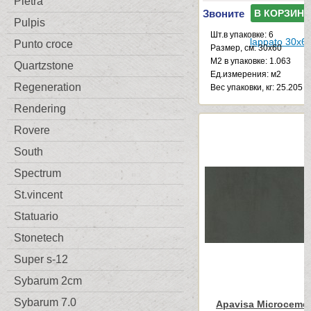
Pietra
Звоните
В КОРЗИНУ
Pulpis
Шт.в упаковке: 6
Punto croce
Размер, см: 30x60
М2 в упаковке: 1.063
Quartzstone
Ед.измерения: м2
Regeneration
Веc упаковки, кг: 25.205
Rendering
Rovere
South
Spectrum
St.vincent
Statuario
Stonetech
Super s-12
Sybarum 2cm
Sybarum 7.0
Apavisa Microcemen