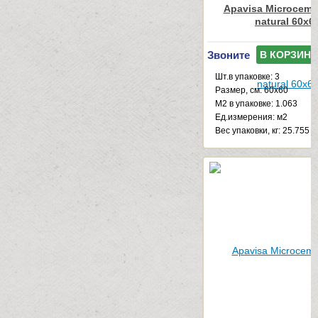
Apavisa Microceme
natural 60x6
Звоните
В КОРЗИНУ
Шт.в упаковке: 3
Размер, см: 60x60
М2 в упаковке: 1.063
Ед.измерения: м2
Веc упаковки, кг: 25.755