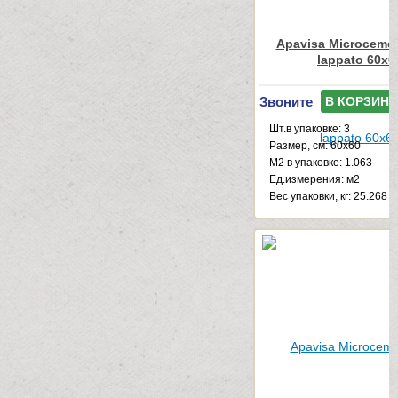
Apavisa Microcemen
lappato 60x6
Звоните
В КОРЗИНУ
Шт.в упаковке: 3
Размер, см: 60x60
М2 в упаковке: 1.063
Ед.измерения: м2
Веc упаковки, кг: 25.268