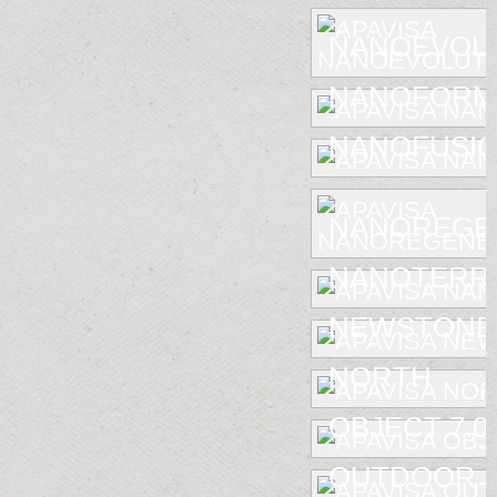
NANOEVOL
NANOFORM
NANOFUSIO
NANOREGE
NANOTERR
NEWSTONE
NORTH
OBJECT 7.0
OUTDOOR