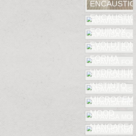
ENCAUSTIC
ENCAUSTIC 
EQUINOX
EVOLUTION
FORMA
HYDRAULIC
INSTINTO
MICROCEM
MOOD
NANOAREA 