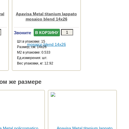
ral
Apavisa Metal titanium lappato
mosaico blend 14x26
Звоните
В КОРЗИНУ
Шт.в упаковке: 15
Размер, см: 14x26
М2 в упаковке: 0.533
Ед.измерения: шт.
Веc упаковки, кг: 12.92
ом же размере