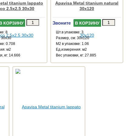
etal titanium lappato
Apavisa Metal titanium natural
co 2.5x2.5 30x30
30x120
Звоните
В КОРЗИНУ
В КОРЗИНУ
ке: 8
Шт.в упаковке: 3
: 30x30
Размер, см: 30x120
ке: 0.708
М2 в упаковке: 1.06
ия: м2
Ед.измерения: м2
и, кг: 14.666
Веc упаковки, кг: 27.885