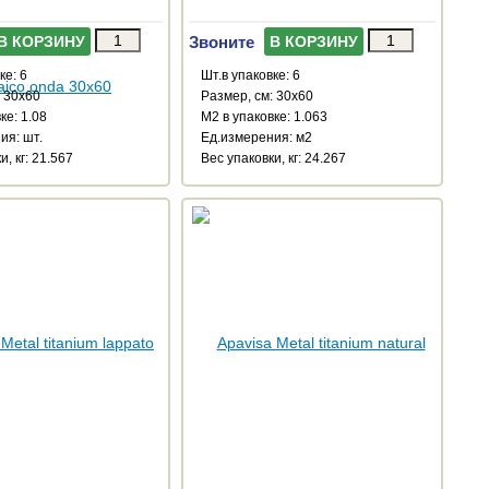
Звоните
В КОРЗИНУ
В КОРЗИНУ
ке: 6
Шт.в упаковке: 6
: 30x60
Размер, см: 30x60
ке: 1.08
М2 в упаковке: 1.063
ия: шт.
Ед.измерения: м2
и, кг: 21.567
Веc упаковки, кг: 24.267