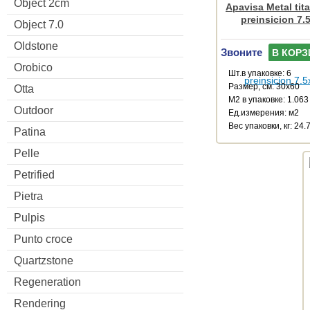
Object 2cm
Apavisa Metal tit
preinsicion 7.
Object 7.0
Oldstone
Звоните
В КОРЗ
Orobico
Шт.в упаковке: 6
Размер, см: 30x60
Otta
М2 в упаковке: 1.063
Outdoor
Ед.измерения: м2
Веc упаковки, кг: 24.
Patina
Pelle
Petrified
Pietra
Pulpis
Punto croce
Quartzstone
Regeneration
Rendering