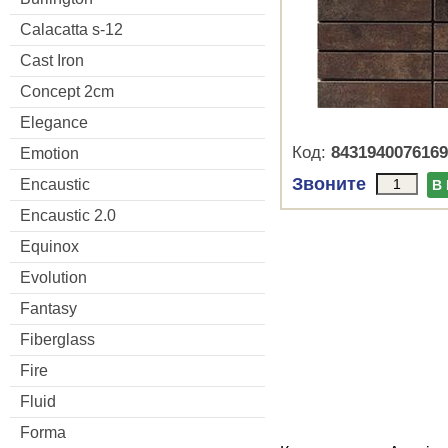
Calacatta s-12
Cast Iron
Concept 2cm
Elegance
Код:
8431940076169
Emotion
Звоните
Encaustic
В
Encaustic 2.0
Equinox
Evolution
Fantasy
Fiberglass
Fire
Fluid
Forma