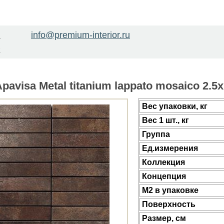
info@premium-interior.ru
1
2
avisa Metal titanium lappato mosaico 2.5
Веc упаковки, кг
Вес 1 шт., кг
Группа
Ед.измерения
Коллекция
Концепция
М2 в упаковке
Поверхность
Размер, см