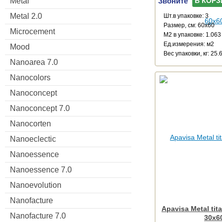
Звоните
Metal
В КОРЗ
Metal 2.0
Шт.в упаковке: 3
Размер, см: 60x60
Microcement
М2 в упаковке: 1.063
Ед.измерения: м2
Mood
Веc упаковки, кг: 25.
Nanoarea 7.0
Nanocolors
Nanoconcept
Nanoconcept 7.0
Nanocorten
Nanoeclectic
Nanoessence
Nanoessence 7.0
Nanoevolution
Nanofacture
Apavisa Metal tit
Nanofacture 7.0
30x6