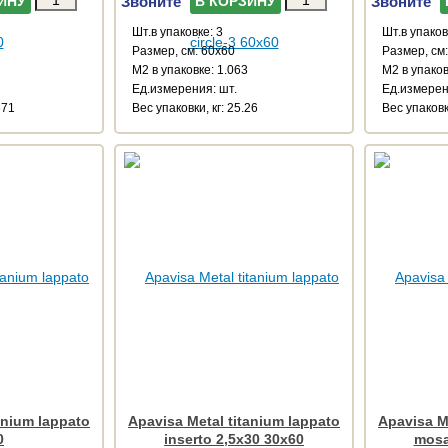
Звоните
Звоните
ИНУ
В КОРЗИНУ
Шт.в упаковке: 3
Шт.в упаков
Размер, см: 60x60
Размер, см
М2 в упаковке: 1.063
М2 в упаков
Ед.измерения: шт.
Ед.измерен
671
Веc упаковки, кг: 25.26
Веc упаковк
anium lappato
Apavisa Metal titanium lappato
Apavisa M
0
inserto 2,5x30 30x60
mosa