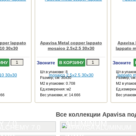
pper lappato
Apavisa Metal copper lappato
Apavisa 
10 30x30
mosaico 2.5x2.5 30x30
lappato m
Звоните
Звоните
ИНУ
В КОРЗИНУ
Шт.в упаковке: 8
Шт.в упаков
Размер, см: 30x30
Размер, см
М2 в упаковке: 0.708
М2 в упаков
Ед.измерения: м2
Ед.измерен
666
Веc упаковки, кг: 14.666
Веc упаковк
Все коллекции Apavisa по
 7.0
ALUMINUM