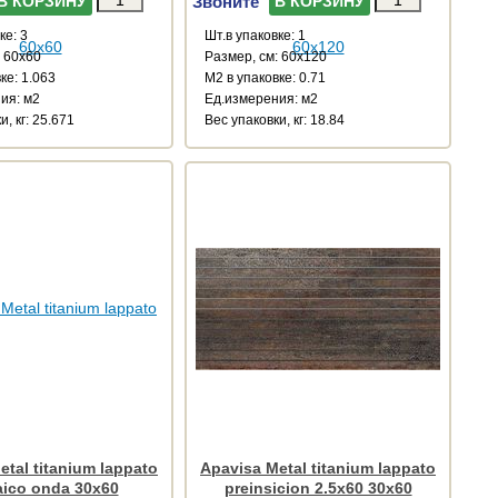
Звоните
В КОРЗИНУ
В КОРЗИНУ
ке: 3
Шт.в упаковке: 1
: 60x60
Размер, см: 60x120
ке: 1.063
М2 в упаковке: 0.71
ия: м2
Ед.измерения: м2
и, кг: 25.671
Веc упаковки, кг: 18.84
etal titanium lappato
Apavisa Metal titanium lappato
ico onda 30x60
preinsicion 2.5x60 30x60