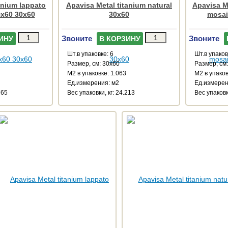
anium lappato
Apavisa Metal titanium natural
Apavisa M
5x60 30x60
30x60
mosai
Звоните
Звоните
ИНУ
В КОРЗИНУ
Шт.в упаковке: 6
Шт.в упаков
Размер, см: 30x60
Размер, см
М2 в упаковке: 1.063
М2 в упаков
Ед.измерения: м2
Ед.измерен
765
Веc упаковки, кг: 24.213
Веc упаковк