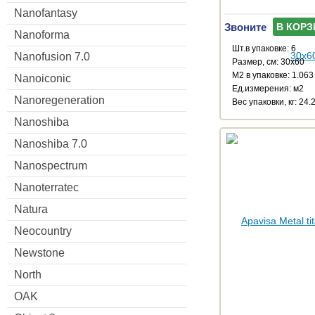
Nanofantasy
Звоните
В КОРЗ
Nanoforma
Шт.в упаковке: 6
Nanofusion 7.0
Размер, см: 30x60
М2 в упаковке: 1.063
Nanoiconic
Ед.измерения: м2
Nanoregeneration
Веc упаковки, кг: 24.
Nanoshiba
Nanoshiba 7.0
Nanospectrum
Nanoterratec
Natura
Neocountry
Newstone
North
OAK