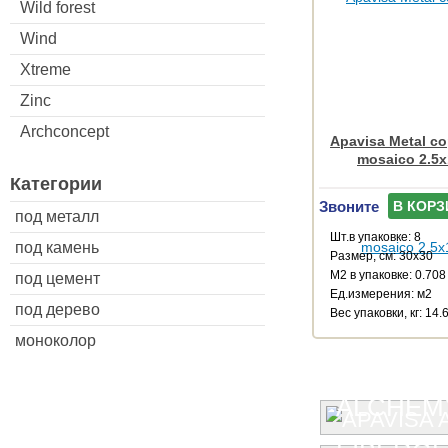
Wild forest
Wind
Xtreme
Zinc
Archconcept
Apavisa Metal co
mosaico 2.5x
Категории
Звоните
В КОРЗ
под металл
Шт.в упаковке: 8
под камень
Размер, см: 30x30
М2 в упаковке: 0.708
под цемент
Ед.измерения: м2
под дерево
Веc упаковки, кг: 14.
моноколор
ALCHEMY