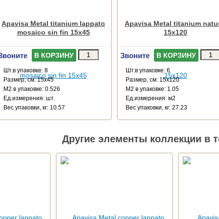
Apavisa Metal titanium lappato
Apavisa Metal titanium natu
mosaico sin fin 15x45
15x120
Звоните
Звоните
В КОРЗИНУ
В КОРЗИНУ
Шт.в упаковке: 8
Шт.в упаковке: 6
Размер, см: 15x45
Размер, см: 15x120
М2 в упаковке: 0.526
М2 в упаковке: 1.05
Ед.измерения: шт.
Ед.измерения: м2
Веc упаковки, кг: 10.57
Веc упаковки, кг: 27.23
Другие элементы коллекции в т