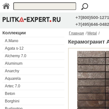
+7(800)500-127
+7(495)646-048
Коллекции
Главная
/
Metal
/
A.Mano
Керамогранит Ap
Agata s-12
Alchemy 7.0
Aluminum
Anarchy
Aquarela
Artec 7.0
Beton
Borghini
Burlington