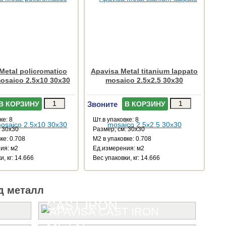
Metal policromatico
Apavisa Metal titanium lappato
osaico 2.5x10 30x30
mosaico 2.5x2.5 30x30
Звоните
В КОРЗИНУ
В КОРЗИНУ
ке: 8
Шт.в упаковке: 8
: 30x30
Размер, см: 30x30
ке: 0.708
М2 в упаковке: 0.708
ия: м2
Ед.измерения: м2
и, кг: 14.666
Веc упаковки, кг: 14.666
д металл
CAST IRON