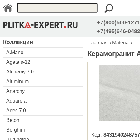
+7(800)500-127
+7(495)646-048
Коллекции
Главная
/
Materia
/
A.Mano
Керамогранит Ap
Agata s-12
Alchemy 7.0
Aluminum
Anarchy
Aquarela
Artec 7.0
Beton
Borghini
Код:
8431940248757
Burlington