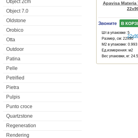
Object 2cm
Apavisa Materia
22x9
Object 7.0
Oldstone
Звоните
В КОРЗ
Orobico
Шт.в упаковке: 5
Размер, см: 22x90
Otta
М2 в упаковке: 0.993
Outdoor
Ед.измерения: м2
Веc упаковки, кг: 24.
Patina
Pelle
Petrified
Pietra
Pulpis
Punto croce
Quartzstone
Regeneration
Rendering