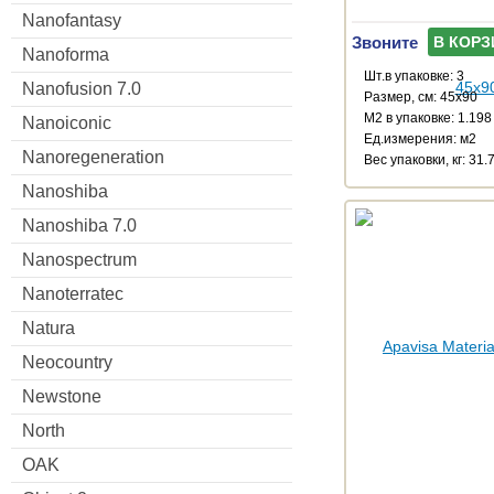
Nanofantasy
Звоните
В КОРЗ
Nanoforma
Шт.в упаковке: 3
Nanofusion 7.0
Размер, см: 45x90
М2 в упаковке: 1.198
Nanoiconic
Ед.измерения: м2
Nanoregeneration
Веc упаковки, кг: 31.
Nanoshiba
Nanoshiba 7.0
Nanospectrum
Nanoterratec
Natura
Neocountry
Newstone
North
OAK