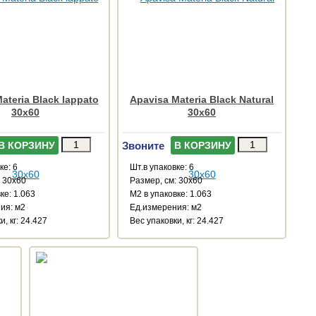
ateria Black lappato
Apavisa Materia Black Natural
30x60
30x60
Звоните
В КОРЗИНУ
В КОРЗИНУ
ке: 6
Шт.в упаковке: 6
: 30x60
Размер, см: 30x60
ке: 1.063
М2 в упаковке: 1.063
ия: м2
Ед.измерения: м2
и, кг: 24.427
Веc упаковки, кг: 24.427