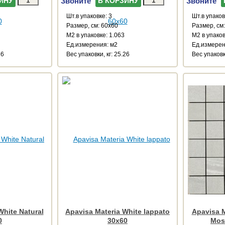
Звоните
Звоните
ИНУ
В КОРЗИНУ
Шт.в упаковке: 3
Шт.в упаков
Размер, см: 60x60
Размер, см
М2 в упаковке: 1.063
М2 в упаков
Ед.измерения: м2
Ед.измерен
26
Веc упаковки, кг: 25.26
Веc упаковки
White Natural
Apavisa Materia White lappato
Apavisa M
0
30x60
Mos