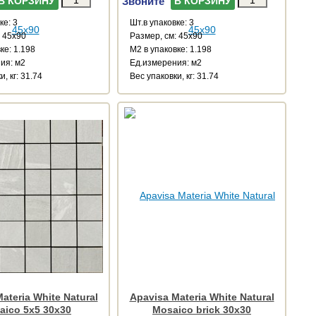
Звоните
В КОРЗИНУ
В КОРЗИНУ
ке: 3
Шт.в упаковке: 3
: 45x90
Размер, см: 45x90
ке: 1.198
М2 в упаковке: 1.198
ия: м2
Ед.измерения: м2
, кг: 31.74
Веc упаковки, кг: 31.74
ateria White Natural
Apavisa Materia White Natural
aico 5x5 30x30
Mosaico brick 30x30