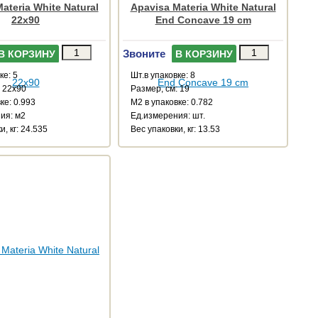
ateria White Natural
Apavisa Materia White Natural
22x90
End Concave 19 cm
Звоните
В КОРЗИНУ
В КОРЗИНУ
ке: 5
Шт.в упаковке: 8
: 22x90
Размер, см: 19
ке: 0.993
М2 в упаковке: 0.782
ия: м2
Ед.измерения: шт.
и, кг: 24.535
Веc упаковки, кг: 13.53