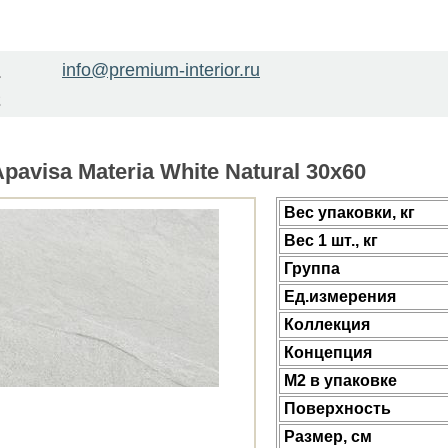
info@premium-interior.ru
1
2
avisa Materia White Natural 30x60
Веc упаковки, кг
Вес 1 шт., кг
Группа
Ед.измерения
Коллекция
Концепция
М2 в упаковке
Поверхность
Размер, см