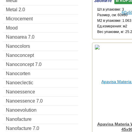
Звоните
Metal
В КОРЗ
Metal 2.0
Шт.в упаковке: 3
Размер, см: 60x60
Microcement
М2 в упаковке: 1.063
Ед.измерения: м2
Mood
Веc упаковки, кг: 25.
Nanoarea 7.0
Nanocolors
Nanoconcept
Nanoconcept 7.0
Nanocorten
Nanoeclectic
Nanoessence
Nanoessence 7.0
Nanoevolution
Nanofacture
Apavisa Materia 
Nanofacture 7.0
45x9