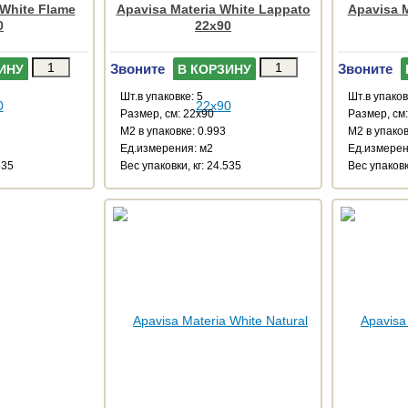
 White Flame
Apavisa Materia White Lappato
Apavisa M
0
22x90
Звоните
Звоните
ИНУ
В КОРЗИНУ
Шт.в упаковке: 5
Шт.в упаков
Размер, см: 22x90
Размер, см
М2 в упаковке: 0.993
М2 в упаков
Ед.измерения: м2
Ед.измерен
535
Веc упаковки, кг: 24.535
Веc упаковк