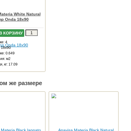
ateria White Natural
p Onda 18x90
В КОРЗИНУ
ке: 4
: 18x90
ке: 0.649
ия: м2
, кг: 17.09
ом же размере