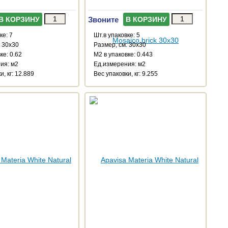
Звоните
В КОРЗИНУ
В КОРЗИНУ
ке: 7
Шт.в упаковке: 5
: 30x30
Размер, см: 30x30
ке: 0.62
М2 в упаковке: 0.443
ия: м2
Ед.измерения: м2
и, кг: 12.889
Веc упаковки, кг: 9.255