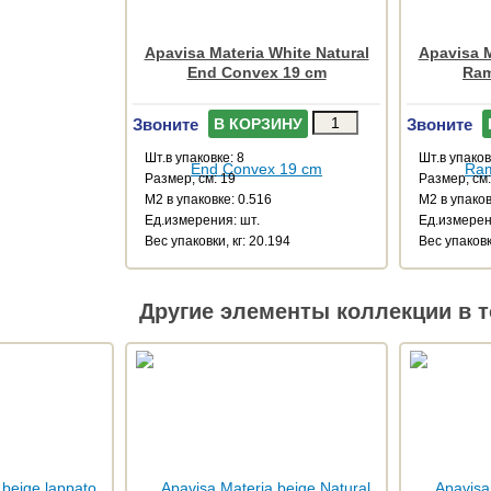
Apavisa Materia White Natural
Apavisa M
End Convex 19 cm
Ram
Звоните
Звоните
В КОРЗИНУ
Шт.в упаковке: 8
Шт.в упаков
Размер, см: 19
Размер, см
М2 в упаковке: 0.516
М2 в упаков
Ед.измерения: шт.
Ед.измерен
Веc упаковки, кг: 20.194
Веc упаковки
Другие элементы коллекции в т