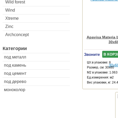
Wild forest
Wind
Xtreme
Zinc
Archconcept
Apavisa Materia 
30x6
Категории
Звоните
В КОРЗ
под металл
Шт.в упаковке: 6
под камень
Размер, см: 30x60
М2 в упаковке: 1.063
под цемент
Ед.измерения: м2
под дерево
Веc упаковки, кг: 24.
моноколор