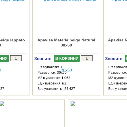
beige lappato
Apavisa Materia beige Natural
Apavisa M
0
30x60
Звоните
Звоните
ИНУ
В КОРЗИНУ
Шт.в упаковке: 6
Шт.в упаков
Размер, см: 30x60
Размер, см
М2 в упаковке: 1.063
М2 в упаков
Ед.измерения: м2
Ед.измерен
427
Веc упаковки, кг: 24.427
Веc упаковк