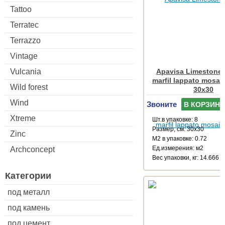
Tattoo
Terratec
Terrazzo
Vintage
Vulcania
Apavisa Limestone 
marfil lappato mosai
Wild forest
30x30
Wind
Звоните
В КОРЗИНУ
Xtreme
Шт.в упаковке: 8
Размер, см: 30x30
Zinc
М2 в упаковке: 0.72
Ед.измерения: м2
Archconcept
Веc упаковки, кг: 14.666
Категории
под металл
под камень
под цемент