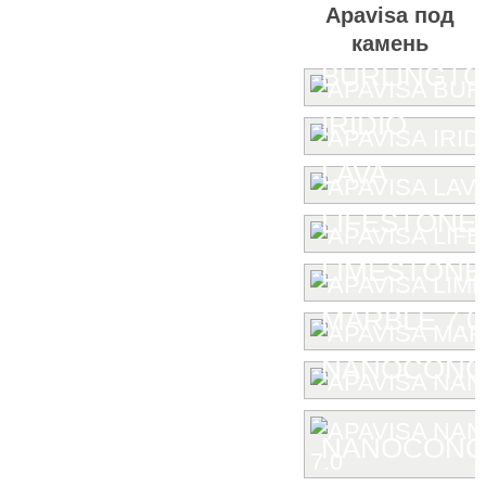
Apavisa под
камень
BURLINGT
IRIDIO
LAVA
LIFESTONE
LIMESTONE
MARBLE 7.0
NANOCONC
NANOCONCE