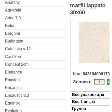
Anarchy
marfil lappato
Aquarela
30x60
Artec 7.0
Beton
Borghini
Burlington
Calacatta s-12
Cast Iron
Concept 2cm
Elegance
Код:
8431940061790
Emotion
Звоните
В
Encaustic
Веc упаковки, кг
Encaustic 2.0
Вес 1 шт., кг
Equinox
Группа
Evolution