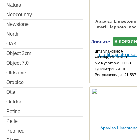
Natura
Neocountry
Apavisa Limestone M
Newstone
marfil lappato inser
North
Звоните
В КОРЗИНУ
OAK
Шт.в упаковке: 6
Object 2cm
Размер, см: 30x60
Object 7.0
М2 в упаковке: 1.063
Ед.измерения: шт.
Oldstone
Веc упаковки, кг: 21.567
Orobico
Otta
Outdoor
Patina
Pelle
Petrified