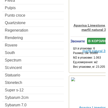
Pietra
Pulpis
Punto croce
Quartzstone
Apavisa Limestone M
marfil natural 3
Regeneration
Rendering
Звоните
В КОРЗИНУ
Rovere
Шт.в упаковке: 6
South
Размер, см: 30x60
М2 в упаковке: 1.063
Spectrum
Ед.измерения: м2
Веc упаковки, кг: 23.205
St.vincent
Statuario
Stonetech
Super s-12
Sybarum 2cm
Sybarum 7.0