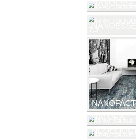
NANOESSE
NANOESSEN
NANOFACTU
NATURA
NEOCOUNT