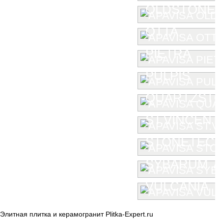
OLDSTONE
OTTA
PIETRA
PULPIS
QUARTZST
ST.VINCENT
STONETEC
SYBARUM 7
VULCANIA
Элитная плитка и керамогранит Plitka-Expert.ru