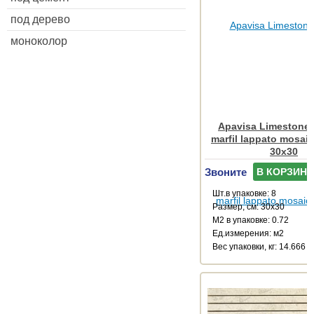
под дерево
моноколор
Apavisa Limestone 
marfil lappato mosaic
30x30
Звоните
В КОРЗИНУ
Шт.в упаковке: 8
Размер, см: 30x30
М2 в упаковке: 0.72
Ед.измерения: м2
Веc упаковки, кг: 14.666