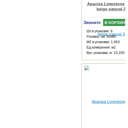
Apavisa Limestone M
beige natural 3
Звоните
В КОРЗИНУ
Шт.в упаковке: 6
Размер, см: 30x60
М2 в упаковке: 1.063
Ед.измерения: м2
Веc упаковки, кг: 23.205