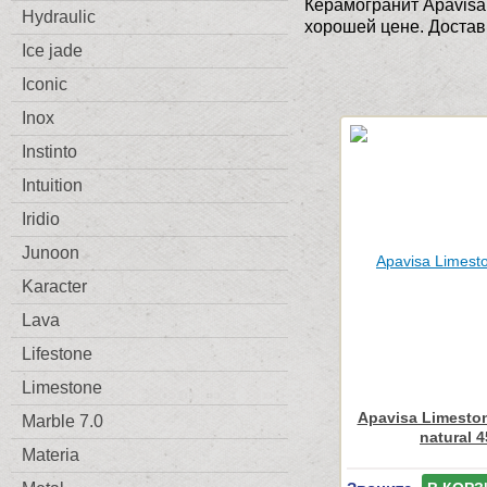
Керамогранит Apavisa 
Hydraulic
хорошей цене. Достав
Ice jade
Iconic
Inox
Instinto
Intuition
Iridio
Junoon
Karacter
Lava
Lifestone
Limestone
Apavisa Limeston
Marble 7.0
natural 
Materia