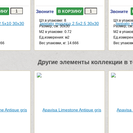
Звоните
Звоните
ИНУ
В КОРЗИНУ
Шт.в упаковке: 8
Шт.в упаков
Размер, см: 30x30
Размер, см
М2 в упаковке: 0.72
М2 в упаков
Ед.измерения: м2
Ед.измерен
666
Веc упаковки, кг: 14.666
Веc упаковк
Другие элементы коллекции в т