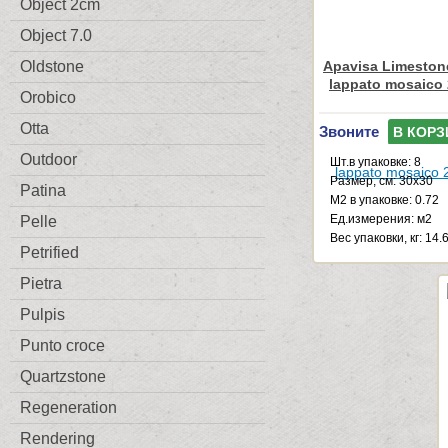
Object 2cm
Object 7.0
Oldstone
Apavisa Limestone
lappato mosaico 
Orobico
Otta
Звоните
В КОРЗ
Outdoor
Шт.в упаковке: 8
Размер, см: 30x30
Patina
М2 в упаковке: 0.72
Ед.измерения: м2
Pelle
Веc упаковки, кг: 14.
Petrified
Pietra
Pulpis
Punto croce
Quartzstone
Regeneration
Rendering