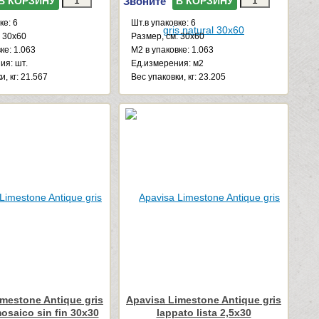
Звоните
В КОРЗИНУ
В КОРЗИНУ
ке: 6
Шт.в упаковке: 6
: 30x60
Размер, см: 30x60
ке: 1.063
М2 в упаковке: 1.063
ия: шт.
Ед.измерения: м2
и, кг: 21.567
Веc упаковки, кг: 23.205
mestone Antique gris
Apavisa Limestone Antique gris
osaico sin fin 30x30
lappato lista 2,5x30