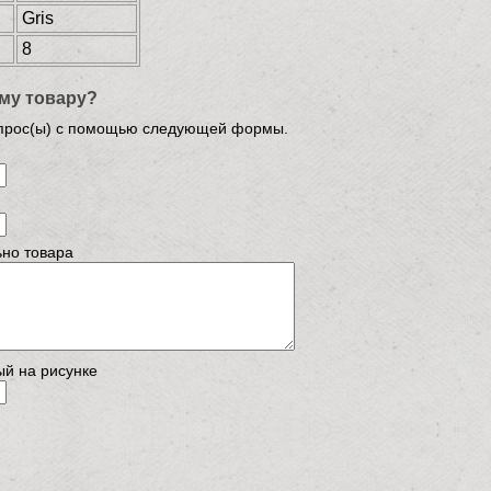
Gris
8
му товару?
опрос(ы) с помощью следующей формы.
но товара
ый на рисунке