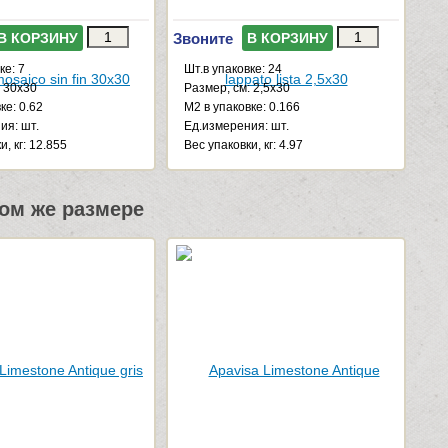
Звоните
В КОРЗИНУ
В КОРЗИНУ
ке: 7
Шт.в упаковке: 24
: 30x30
Размер, см: 2,5x30
ке: 0.62
М2 в упаковке: 0.166
ия: шт.
Ед.измерения: шт.
и, кг: 12.855
Веc упаковки, кг: 4.97
ом же размере