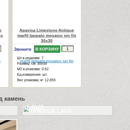
e
Apavisa Limestone Antique
ss
marfil lappato mosaico sin fin
30x30
Звоните
В КОРЗИНУ
Шт.в упаковке: 7
Размер, см: 30x30
М2 в упаковке: 0.62
Ед.измерения: шт.
Веc упаковки, кг: 12.855
д камень
LAVA