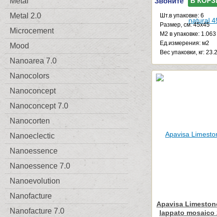
Звоните
Metal
В КОРЗ
Metal 2.0
Шт.в упаковке: 6
Размер, см: 45x45
Microcement
М2 в упаковке: 1.063
Ед.измерения: м2
Mood
Веc упаковки, кг: 23.
Nanoarea 7.0
Nanocolors
Nanoconcept
Nanoconcept 7.0
Nanocorten
Nanoeclectic
Nanoessence
Nanoessence 7.0
Nanoevolution
Nanofacture
Apavisa Limestone
Nanofacture 7.0
lappato mosaico 