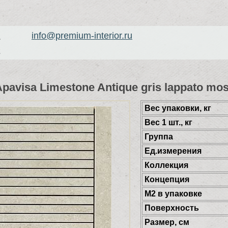
info@premium-interior.ru
1
2
avisa Limestone Antique gris lappato mos
Веc упаковки, кг
Вес 1 шт., кг
Группа
Ед.измерения
Коллекция
Концепция
М2 в упаковке
Поверхность
Размер, см