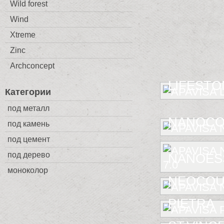
Wild forest
Wind
Xtreme
Zinc
Archconcept
LIFESTO
Категории
под металл
NANOCO
под камень
под цемент
под дерево
NANOESS
моноколор
NEOCOU
PIETRA