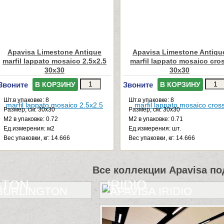
Apavisa Limestone Antique
Apavisa Limestone Antiqu
marfil lappato mosaico 2.5x2.5
marfil lappato mosaico cro
30x30
30x30
Звоните
Звоните
В КОРЗИНУ
В КОРЗИНУ
Шт.в упаковке: 8
Шт.в упаковке: 8
Размер, см: 30x30
Размер, см: 30x30
М2 в упаковке: 0.72
М2 в упаковке: 0.71
Ед.измерения: м2
Ед.измерения: шт.
Веc упаковки, кг: 14.666
Веc упаковки, кг: 14.666
Все коллекции Apavisa по
GTON
IRIDIO