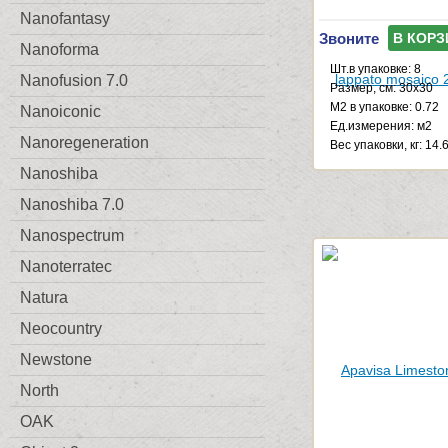
Nanofantasy
Звоните
В КОРЗ
Nanoforma
Шт.в упаковке: 8
Nanofusion 7.0
Размер, см: 30x30
М2 в упаковке: 0.72
Nanoiconic
Ед.измерения: м2
Nanoregeneration
Веc упаковки, кг: 14.
Nanoshiba
Nanoshiba 7.0
Nanospectrum
Nanoterratec
Natura
Neocountry
Newstone
North
OAK