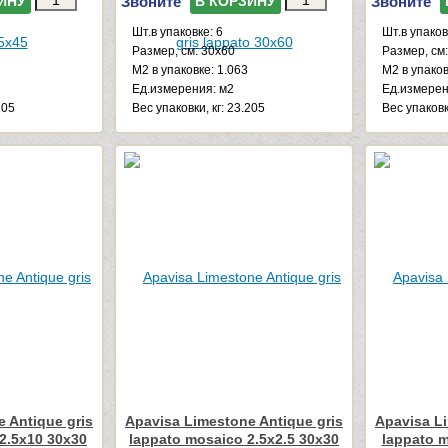
Звоните
Звоните
ИНУ
В КОРЗИНУ
Шт.в упаковке: 6
Шт.в упаков
Размер, см: 30x60
Размер, см
М2 в упаковке: 1.063
М2 в упаков
Ед.измерения: м2
Ед.измерен
205
Веc упаковки, кг: 23.205
Веc упаковк
 Antique gris
Apavisa Limestone Antique gris
Apavisa Li
2.5x10 30x30
lappato mosaico 2.5x2.5 30x30
lappato m