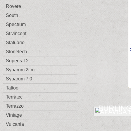
Rovere
South
Spectrum
St.vincent
Statuario
Stonetech
Super s-12
Sybarum 2cm
Sybarum 7.0
Tattoo
Terratec
Terrazzo
BURLIN
Vintage
Vulcania