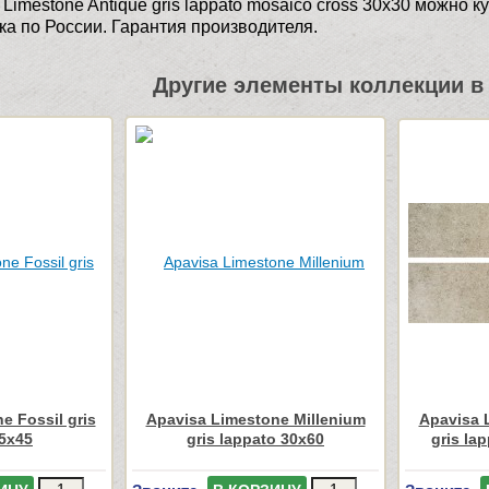
Limestone Antique gris lappato mosaico cross 30x30 можно
ка по России. Гарантия производителя.
Другие элементы коллекции в 
e Fossil gris
Apavisa Limestone Millenium
Apavisa 
45x45
gris lappato 30x60
gris la