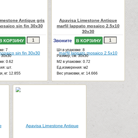
mestone Antique gris
Apavisa Limestone Antique
osaico sin fin 30x30
marfil lappato mosaico 2.5x10
30x30
Звоните
В КОРЗИНУ
В КОРЗИНУ
ке: 7
Шт.в упаковке: 8
: 30x30
Размер, см: 30x30
ке: 0.62
М2 в упаковке: 0.72
ия: шт.
Ед.измерения: м2
и, кг: 12.855
Веc упаковки, кг: 14.666