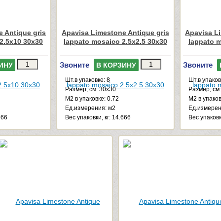
 Antique gris
Apavisa Limestone Antique gris
Apavisa Li
2.5x10 30x30
lappato mosaico 2.5x2.5 30x30
lappato m
Звоните
Звоните
ИНУ
В КОРЗИНУ
Шт.в упаковке: 8
Шт.в упаков
Размер, см: 30x30
Размер, см
М2 в упаковке: 0.72
М2 в упаков
Ед.измерения: м2
Ед.измерен
666
Веc упаковки, кг: 14.666
Веc упаковк