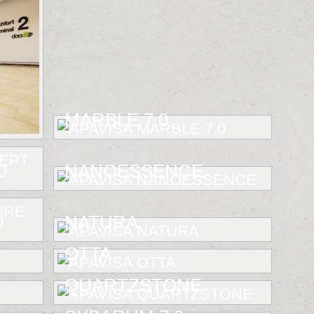
MARBLE 7.0
0
NANOESSENCE
0
NATURA
OTTA
QUARTZSTONE