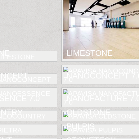
NE
LIMESTONE
NCEPT
NANOCONCEPT 7.
ENCE 7.0
NANOFACTURE 7.
NTRY
OLDSTONE
PULPIS