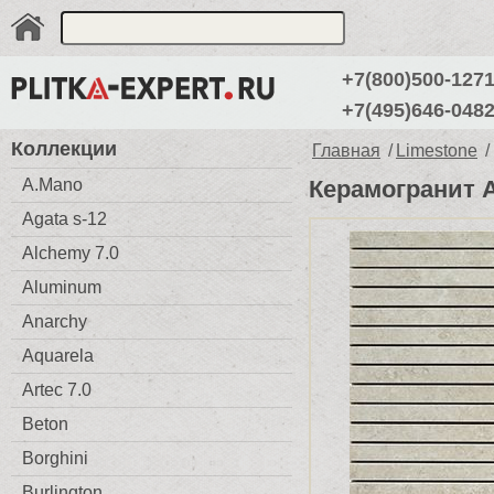
+7(800)500-127
+7(495)646-048
Коллекции
Главная
/
Limestone
/
A.Mano
Керамогранит Ap
Agata s-12
Alchemy 7.0
Aluminum
Anarchy
Aquarela
Artec 7.0
Beton
Borghini
Burlington