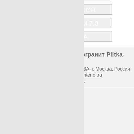
STONETECH
SYBARUM 7.0
VULCANIA
Элитная плитка и керамогранит Plitka-
Expert.ru
Наш адрес:
117997
Профсоюзная 93А
,
г. Москва
,
Россия
E-mail:
info@premium-interior.ru
+7(800)500-1271
Логин
Пароль
Вход
Регистрация
Мой пароль?