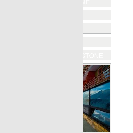
OTTA
PIETRA
PULPIS
QUARTZSTONE
ST.VINCENT