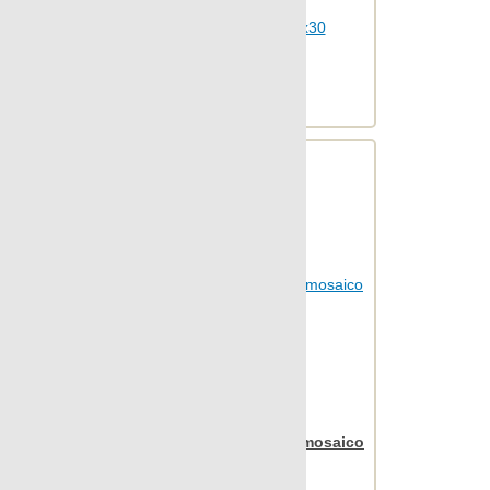
Шт.в упаковке: 7
Размер, см: 30x30
М2 в упаковке: 0.619
Ед.измерения: м2
Веc упаковки, кг: 12.854
Apavisa Iridio grey mix mosaico
2,5x2,5 30x30