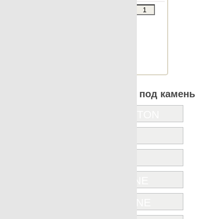
Звоните
В КОРЗИНУ
Шт.в упаковке: 7
Размер, см: 30x30
М2 в упаковке: 0.619
Ед.измерения: м2
Веc упаковки, кг: 12.854
Все коллекции Apavisa под камень
BURLINGTON
IRIDIO
LAVA
LIFESTONE
LIMESTONE
MARBLE 7.0