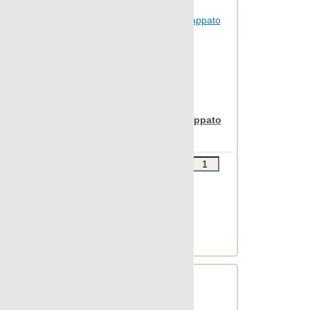
Nanoregeneration
Nanoshiba
Nanoshiba 7.0
Nanospectrum
Nanoterratec
Apavisa Iridio black lappato
Natura
30x60
Neocountry
Звоните
В КОРЗИНУ
Newstone
Шт.в упаковке: 6
North
Размер, см: 30x60
OAK
М2 в упаковке: 1.063
Ед.измерения: м2
Object 2cm
Веc упаковки, кг: 23.205
Object 7.0
Oldstone
Orobico