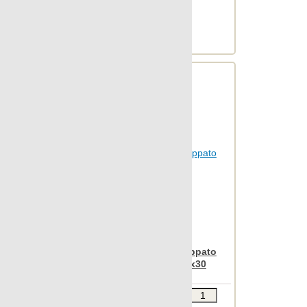
Archconcept
М2 в упаковке: 0.619
Ед.измерения: м2
Веc упаковки, кг: 12.854
Apavisa Iridio grey lappato
mosaico 2,5x2,5 30x30
Звоните
В КОРЗИНУ