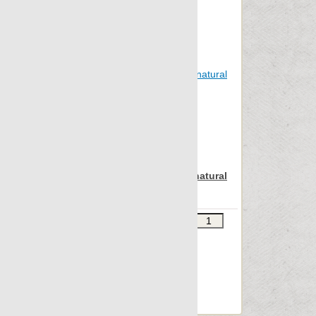
Statuario
Stonetech
Super s-12
Sybarum 2cm
Sybarum 7.0
Tattoo
Terratec
Terrazzo
Apavisa Iconic green natural
lista 15x90 ramp
Vintage
Vulcania
Звоните
В КОРЗИНУ
Wild forest
Шт.в упаковке: 6
Размер, см: ramp
Wind
М2 в упаковке: 0.791
Xtreme
Ед.измерения: м2
Веc упаковки, кг: 20.334
Zinc