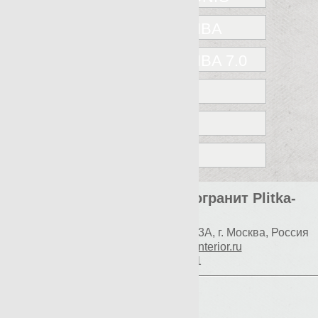
NANOSHIBA
NANOSHIBA 7.0
OAK
ROVERE
VINTAGE
Элитная плитка и керамогранит Plitka-
Expert.ru
Наш адрес:
117997
Профсоюзная 93А
,
г. Москва
,
Россия
E-mail:
info@premium-interior.ru
+7(800)500-1271
Логин