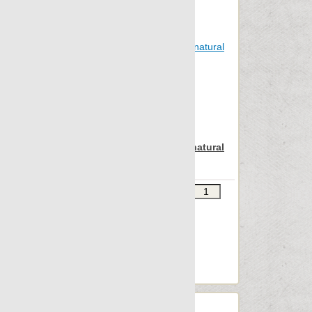
Otta
Outdoor
Patina
Pelle
Petrified
Pietra
Pulpis
Apavisa Iconic green natural
Punto croce
15x90
Quartzstone
Звоните
В КОРЗИНУ
Regeneration
Шт.в упаковке: 8
Rendering
Размер, см: 15x90
М2 в упаковке: 1.055
Rovere
Ед.измерения: м2
South
Веc упаковки, кг: 27.002
Spectrum
St.vincent