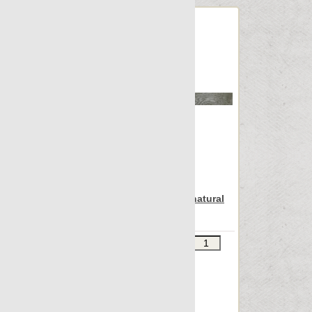
Archconcept
Apavisa Iconic green natural
lista 7.5x90
Звоните
В КОРЗИНУ
Шт.в упаковке: 13
Размер, см: 7.5x90
М2 в упаковке: 0.849
Ед.измерения: шт.