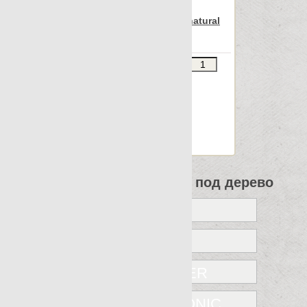
Apavisa Iconic white natural
45x90
Звоните
В КОРЗИНУ
Шт.в упаковке: 3
Размер, см: 45x90
М2 в упаковке: 1.198
Ед.измерения: м2
Веc упаковки, кг: 31.728
Все коллекции Apavisa под дерево
ICONIC
JUNOON
KARACTER
NANOICONIC