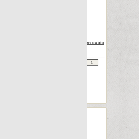
Nanoarea 7.0
Nanocolors
Nanoconcept
Nanoconcept 7.0
Nanocorten
Apavisa Nanoiconic green cubic
30x90
Nanoeclectic
Nanoessence
Звоните
В КОРЗИНУ
Nanoessence 7.0
Шт.в упаковке: 7
Размер, см: 30x90
Nanoevolution
М2 в упаковке: 1.863
Nanofacture
Ед.измерения: м2
Веc упаковки, кг: 24.428
Nanofacture 7.0
Nanofantasy
Nanoforma
Nanofusion 7.0
Nanoiconic