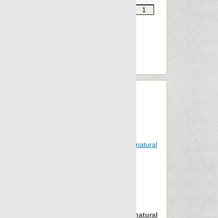
Звоните
В КОРЗИНУ
Шт.в упаковке: 3
Размер, см: 45x90
М2 в упаковке: 1.198
Ед.измерения: м2
Веc упаковки, кг: 31.728
Apavisa Iconic brown natural