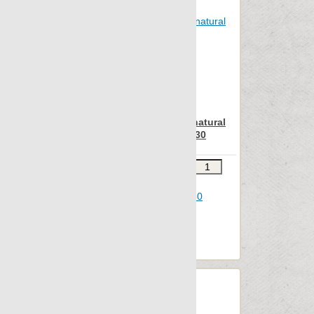
Nanoregeneration
Nanoshiba
Nanoshiba 7.0
Nanospectrum
Nanoterratec
Apavisa Iconic green natural
Natura
mosaico brick 30x30
Neocountry
Звоните
В КОРЗИНУ
Newstone
Шт.в упаковке: 5
North
Размер, см: 30x30
OAK
М2 в упаковке: 0.411
Ед.измерения: м2
Object 2cm
Веc упаковки, кг: 11.05
Object 7.0
Oldstone
Orobico