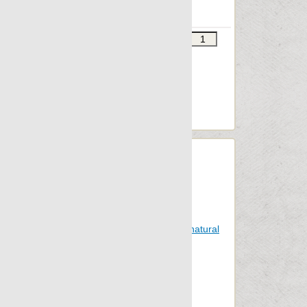
45x90
Звоните
В КОРЗИНУ
Шт.в упаковке: 3
Размер, см: 45x90
М2 в упаковке: 1.198
Ед.измерения: м2
Веc упаковки, кг: 31.728