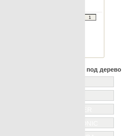
lista 15x90 ramp
Звоните
В КОРЗИНУ
Шт.в упаковке: 6
Размер, см: ramp
М2 в упаковке: 0.791
Ед.измерения: м2
Веc упаковки, кг: 20.334
Все коллекции Apavisa под дерево
ICONIC
JUNOON
KARACTER
NANOICONIC
NANOSHIBA