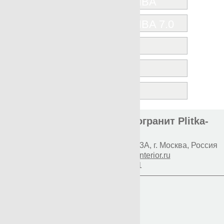
NANOSHIBA 7.0
OAK
ROVERE
VINTAGE
Элитная плитка и керамогранит Plitka-
Expert.ru
Наш адрес:
117997
Профсоюзная 93А
,
г. Москва
,
Россия
E-mail:
info@premium-interior.ru
+7(800)500-1271
Логин
Пароль