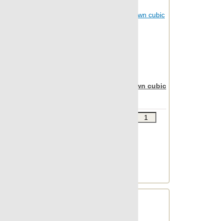
Nanoregeneration
Nanoshiba
Nanoshiba 7.0
Nanospectrum
Nanoterratec
Apavisa Nanoiconic brown cubic
Natura
30x90
Neocountry
Звоните
В КОРЗИНУ
Newstone
Шт.в упаковке: 7
North
Размер, см: 30x90
OAK
М2 в упаковке: 1.863
Ед.измерения: м2
Object 2cm
Веc упаковки, кг: 24.428
Object 7.0
Oldstone
Orobico