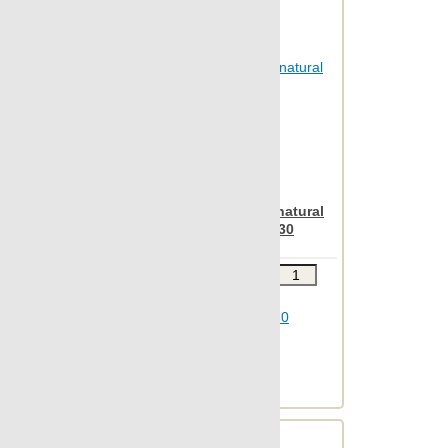
Otta
Outdoor
Patina
Pelle
Petrified
Pietra
Pulpis
Apavisa Iconic brown natural
Punto croce
mosaico brick 30x30
Quartzstone
Звоните
В КОРЗИНУ
Regeneration
Шт.в упаковке: 5
Rendering
Размер, см: 30x30
М2 в упаковке: 0.411
Rovere
Ед.измерения: м2
South
Веc упаковки, кг: 11.05
Spectrum
St.vincent