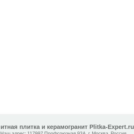
итная плитка и керамогранит Plitka-Expert.r
Наш адрес:
117997
Профсоюзная 93А
,
г. Москва
,
Россия