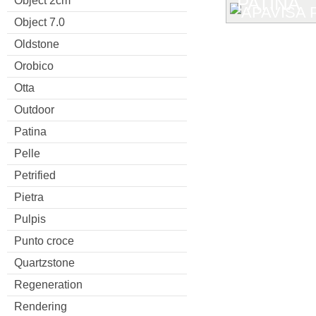
PATINA
Object 2cm
Object 7.0
Oldstone
Orobico
Otta
Outdoor
Patina
Pelle
Petrified
Pietra
Pulpis
Punto croce
Quartzstone
Regeneration
Rendering