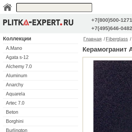
+7(800)500-127
+7(495)646-048
Коллекции
Главная
/
Fiberglass
/
A.Mano
Керамогранит Ap
Agata s-12
Alchemy 7.0
Aluminum
Anarchy
Aquarela
Artec 7.0
Beton
Borghini
Burlington