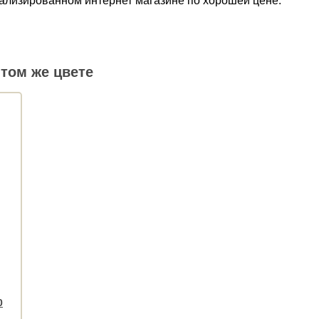
циализированном интернет магазине по хорошей цене.
том же цвете
0