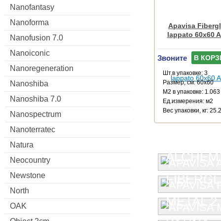
Nanofantasy
Nanoforma
Apavisa Fiberg
lappato 60x60 
Nanofusion 7.0
Nanoiconic
Звоните
В КОРЗ
Nanoregeneration
Шт.в упаковке: 3
Размер, см: 60x60
Nanoshiba
М2 в упаковке: 1.063
Nanoshiba 7.0
Ед.измерения: м2
Веc упаковки, кг: 25.
Nanospectrum
Nanoterratec
Natura
ALCHEMY
Neocountry
Newstone
FIBERG
North
METAL 2.
OAK