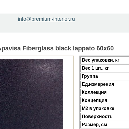
info@premium-interior.ru
1
2
avisa Fiberglass black lappato 60x60
Веc упаковки, кг
Вес 1 шт., кг
Группа
Ед.измерения
Коллекция
Концепция
М2 в упаковке
Поверхность
Размер, см