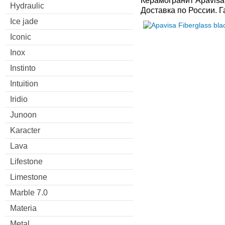
Керамогранит Apavisa
Hydraulic
Доставка по России. 
Ice jade
Iconic
Inox
Instinto
Intuition
Iridio
Junoon
Karacter
Lava
Lifestone
Limestone
Marble 7.0
Materia
Metal