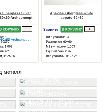
 Fiberglass Silver
Apavisa Fiberglass white
 60x60 Archconcept
lappato 60x60
Звоните
В КОРЗИНУ
В КОРЗИНУ
ке: 3
Шт.в упаковке: 3
: 60x60
Размер, см: 60x60
ке: 1.063
М2 в упаковке: 1.063
ия: м2
Ед.измерения: м2
, кг: 25.26
Веc упаковки, кг: 25.26
д металл
CAST IRON
METAL
NANOECLECTIC