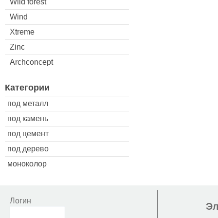
Wild forest
Wind
Xtreme
Zinc
Archconcept
Категории
под металл
под камень
под цемент
под дерево
моноколор
Логин
Эл