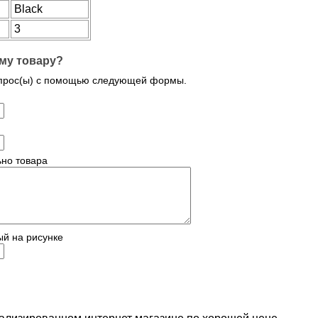
Black
3
му товару?
опрос(ы) с помощью следующей формы.
но товара
ый на рисунке