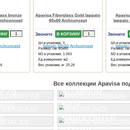
lass bronze
Apavisa Fiberglass Gold lappato
Apavisa
Archconcept
60x60 Archconcept
lappato
Звоните
Звоните
ИНУ
В КОРЗИНУ
Шт.в упаковке: 3
Шт.в упаков
Размер, см: 60x60
Размер, см
М2 в упаковке: 1.063
М2 в упаков
Ед.измерения: м2
Ед.измерен
26
Веc упаковки, кг: 25.26
Веc упаковки
Все коллекции Apavisa по
 7.0
ALUMINUM
LASS
INOX
0
NANOCORTEN