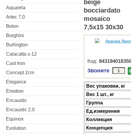
beige
Aquarela
bocciardato
Artec 7.0
mosaico
7,5x15 30x30
Beton
Borghini
Burlington
Calacatta s-12
Код:
8431940183508
Cast Iron
Звоните
В
Concept 2cm
Elegance
Веc упаковки, кг
Emotion
Вес 1 шт., кг
Encaustic
Группа
Encaustic 2.0
Ед.измерения
Equinox
Коллекция
Концепция
Evolution