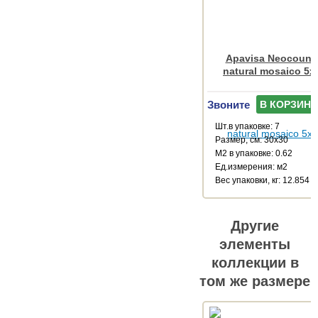
Apavisa Neocountr
natural mosaico 5x
Звоните
В КОРЗИНУ
Шт.в упаковке: 7
Размер, см: 30x30
М2 в упаковке: 0.62
Ед.измерения: м2
Веc упаковки, кг: 12.854
Другие
элементы
коллекции в
том же размере