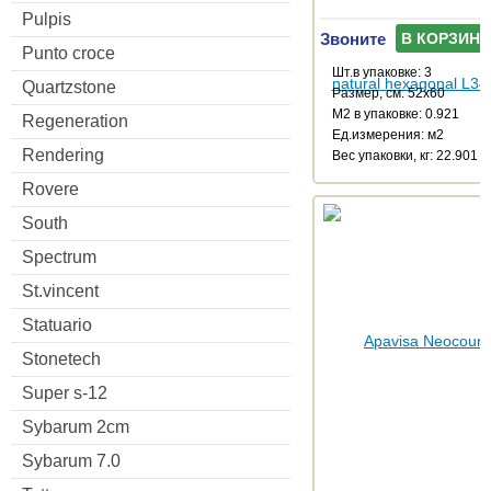
Pulpis
Звоните
В КОРЗИНУ
Punto croce
Шт.в упаковке: 3
Quartzstone
Размер, см: 52x60
М2 в упаковке: 0.921
Regeneration
Ед.измерения: м2
Rendering
Веc упаковки, кг: 22.901
Rovere
South
Spectrum
St.vincent
Statuario
Stonetech
Super s-12
Sybarum 2cm
Sybarum 7.0