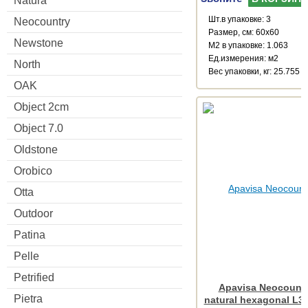
Natura
Шт.в упаковке: 3
Neocountry
Размер, см: 60x60
Newstone
М2 в упаковке: 1.063
Ед.измерения: м2
North
Веc упаковки, кг: 25.755
OAK
Object 2cm
Object 7.0
Oldstone
Orobico
Otta
Outdoor
Patina
Pelle
Petrified
Apavisa Neocountr
Pietra
natural hexagonal L3