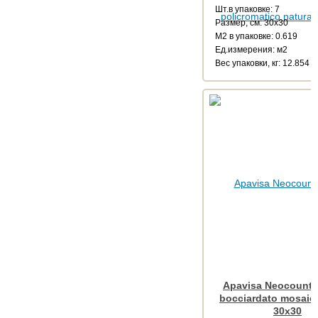
Шт.в упаковке: 7
Размер, см: 30x30
М2 в упаковке: 0.619
Ед.измерения: м2
Веc упаковки, кг: 12.854
Apavisa Neocountr
bocciardato mosaic
30x30