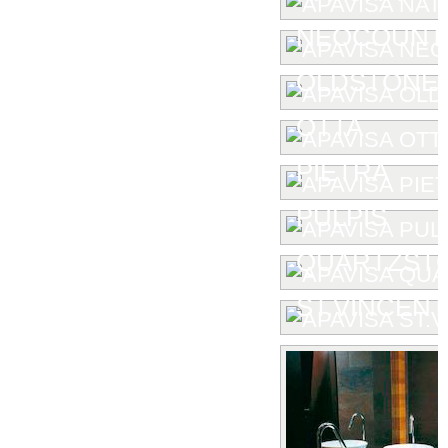
NEOCOUNT
OLDSTONE
OTTA
PIETRA
PULPIS
QUARTZST
ST.VINCENT