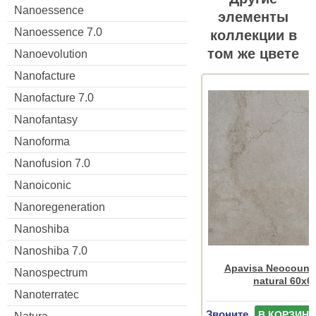
Nanoessence
элементы
Nanoessence 7.0
коллекции в
том же цвете
Nanoevolution
Nanofacture
Nanofacture 7.0
Nanofantasy
Nanoforma
Nanofusion 7.0
Nanoiconic
Nanoregeneration
Nanoshiba
Nanoshiba 7.0
Apavisa Neocountr
Nanospectrum
natural 60x6
Nanoterratec
Звоните
В КОРЗИНУ