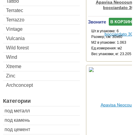
Tattoo
Apavisa Neocountr
bocciardato 30
Terratec
Terrazzo
Звоните
В КОРЗИНУ
Vintage
Шт.в упаковке: 6
Размер, см: 30x60
Vulcania
М2 в упаковке: 1.063
Wild forest
Ед.измерения: м2
Веc упаковки, кг: 23.205
Wind
Xtreme
Zinc
Archconcept
Категории
под металл
под камень
под цемент