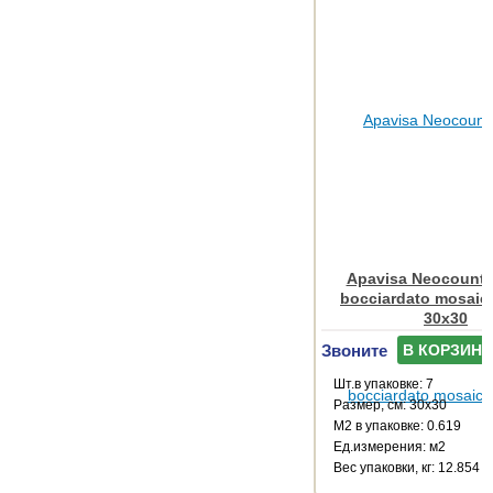
Apavisa Neocountr
bocciardato mosaic
30x30
Звоните
В КОРЗИНУ
Шт.в упаковке: 7
Размер, см: 30x30
М2 в упаковке: 0.619
Ед.измерения: м2
Веc упаковки, кг: 12.854