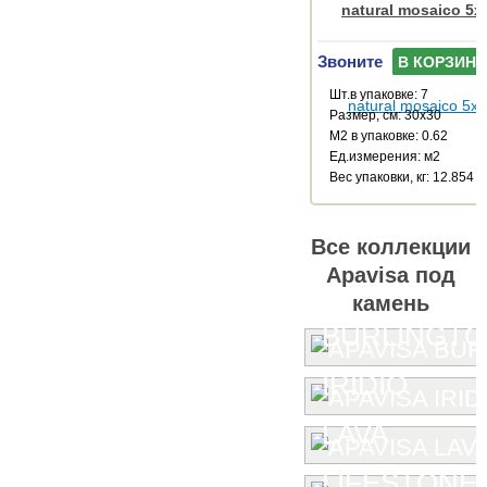
natural mosaico 5x
Звоните
В КОРЗИНУ
Шт.в упаковке: 7
Размер, см: 30x30
М2 в упаковке: 0.62
Ед.измерения: м2
Веc упаковки, кг: 12.854
Все коллекции
Apavisa под
камень
BURLINGT
IRIDIO
LAVA
LIFESTONE