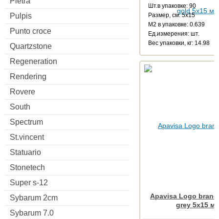
Pietra
Шт.в упаковке: 90
Pulpis
Размер, см: 5x15
М2 в упаковке: 0.639
Punto croce
Ед.измерения: шт.
Веc упаковки, кг: 14.98
Quartzstone
Regeneration
Rendering
Rovere
South
Spectrum
St.vincent
Statuario
Stonetech
Super s-12
Apavisa Logo brand
Sybarum 2cm
grey 5x15 м
Sybarum 7.0