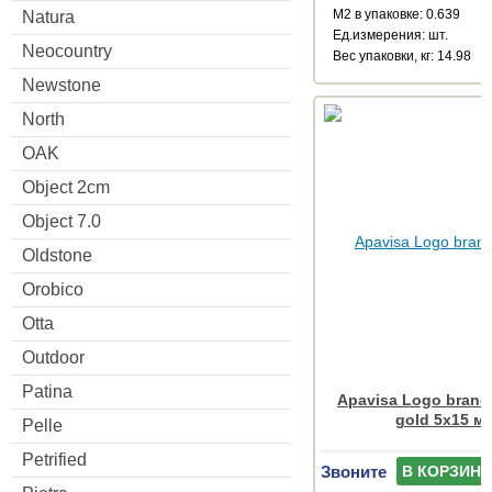
М2 в упаковке: 0.639
Natura
Ед.измерения: шт.
Neocountry
Веc упаковки, кг: 14.98
Newstone
North
OAK
Object 2cm
Object 7.0
Oldstone
Orobico
Otta
Outdoor
Patina
Apavisa Logo brand
gold 5x15 м
Pelle
Petrified
Звоните
В КОРЗИНУ