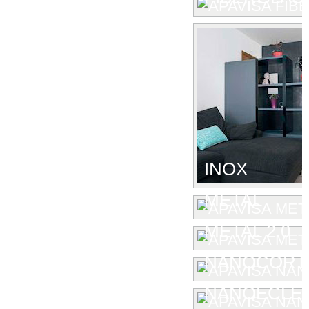
INOX
METAL
METAL 2.0
NANOCORT
NANOECLE