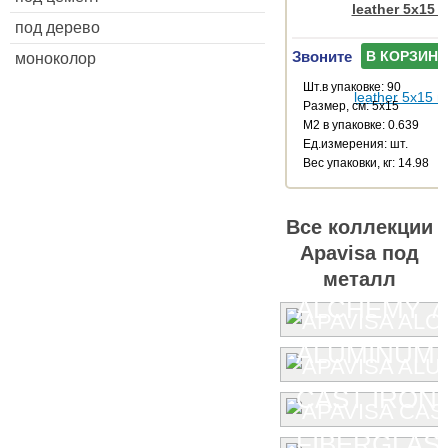
leather 5x15 
под дерево
Звоните
В КОРЗИНУ
моноколор
Шт.в упаковке: 90
Размер, см: 5x15
М2 в упаковке: 0.639
Ед.измерения: шт.
Веc упаковки, кг: 14.98
Все коллекции
Apavisa под
металл
ALCHEMY 7.
ALUMINUM
CAST IRON
FIBERGLAS