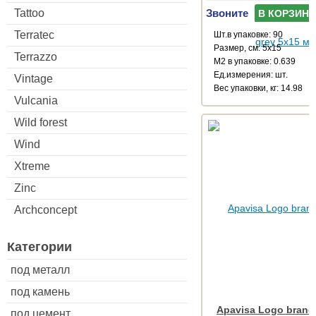
Tattoo
Звоните
В КОРЗИНУ
Terratec
Шт.в упаковке: 90
Размер, см: 5x15
Terrazzo
М2 в упаковке: 0.639
Ед.измерения: шт.
Vintage
Веc упаковки, кг: 14.98
Vulcania
Wild forest
Wind
Xtreme
Zinc
Archconcept
Категории
под металл
под камень
Apavisa Logo brand
под цемент