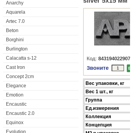
silver 5x15 мм
Anarchy
Aquarela
Artec 7.0
Beton
Borghini
Burlington
Calacatta s-12
Код:
8431940229077
Cast Iron
Звоните
В
Concept 2cm
Веc упаковки, кг
Elegance
Вес 1 шт., кг
Emotion
Группа
Encaustic
Ед.измерения
Encaustic 2.0
Коллекция
Equinox
Концепция
Evolution