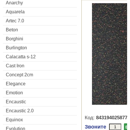
Anarchy
Aquarela
Artec 7.0
Beton
Borghini
Burlington
Calacatta s-12
Cast Iron
Concept 2cm
Elegance
Emotion
Encaustic
Encaustic 2.0
Код:
8431940258770
Equinox
Звоните
В
Evolution