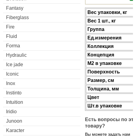
Fantasy
Веc упаковки, кг
Fiberglass
Вес 1 шт., кг
Fire
Группа
Fluid
Ед.измерения
Forma
Коллекция
Концепция
Hydraulic
М2 в упаковке
Ice jade
Поверхность
Iconic
Размер, см
Inox
Толщина, мм
Instinto
Цвет
Intuition
Шт.в упаковке
Iridio
Есть вопросы по эт
Junoon
товару?
Karacter
Вы можете задать нам