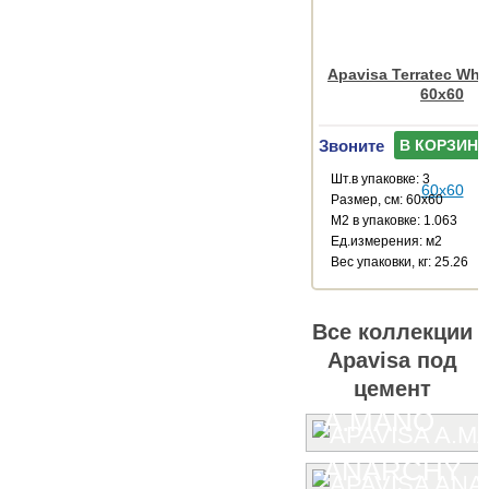
Apavisa Terratec Whit
60x60
Звоните
В КОРЗИНУ
Шт.в упаковке: 3
Размер, см: 60x60
М2 в упаковке: 1.063
Ед.измерения: м2
Веc упаковки, кг: 25.26
Все коллекции
Apavisa под
цемент
A.MANO
ANARCHY