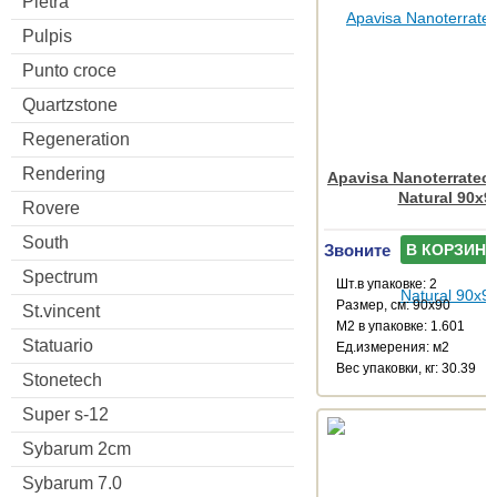
Pietra
Pulpis
Punto croce
Quartzstone
Regeneration
Rendering
Apavisa Nanoterratec 
Natural 90x9
Rovere
South
Звоните
В КОРЗИНУ
Spectrum
Шт.в упаковке: 2
Размер, см: 90x90
St.vincent
М2 в упаковке: 1.601
Statuario
Ед.измерения: м2
Веc упаковки, кг: 30.39
Stonetech
Super s-12
Sybarum 2cm
Sybarum 7.0