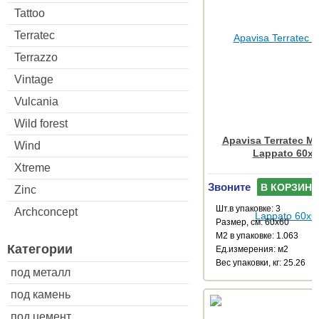
Tattoo
Terratec
Terrazzo
Vintage
Vulcania
Wild forest
Apavisa Terratec Mu
Wind
Lappato 60x6
Xtreme
Звоните
В КОРЗИНУ
Zinc
Шт.в упаковке: 3
Archconcept
Размер, см: 60x60
М2 в упаковке: 1.063
Категории
Ед.измерения: м2
Веc упаковки, кг: 25.26
под металл
под камень
под цемент