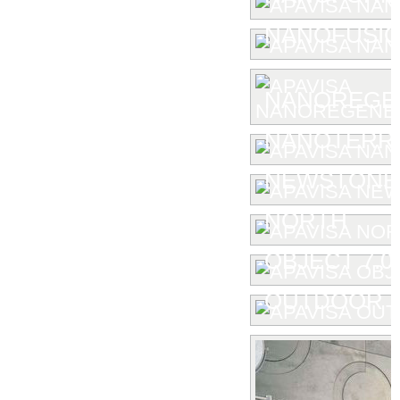
NANOFUSIO
NANOREGE
NANOTERR
NEWSTONE
NORTH
OBJECT 7.0
OUTDOOR