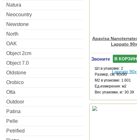
Natura
Neocountry
Newstone
North
Apavisa Nanoterratec 
OAK
Lappato 90x9
Object 2cm
Звоните
В КОРЗИНУ
Object 7.0
Шт.в упаковке: 2
Oldstone
Размер, см: 90x90
М2 в упаковке: 1.601
Orobico
Ед.измерения: м2
Otta
Веc упаковки, кг: 30.39
Outdoor
Patina
Pelle
Petrified