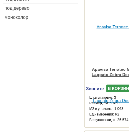
под дерево
моноколор
Apavisa Terratec Mu
Lappato Zebra Deco
Звоните
В КОРЗИНУ
Шт.в упаковке: 3
Размер, см: 60x60
М2 в упаковке: 1.063
Ед.измерения: м2
Веc упаковки, кг: 25.574