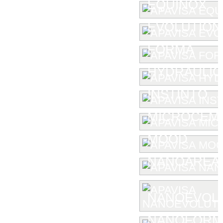
EQUINOX
EVOLUTION
FORMA
HYDRAULIC
INSTINTO
MICROCEM
MOOD
NANOAREA 
NANOEVOL
NANOFORM