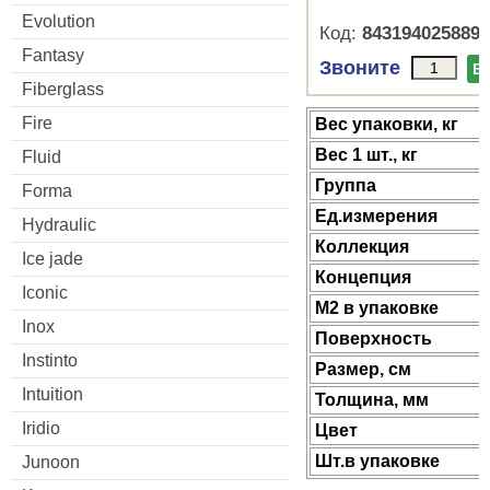
Evolution
Код:
8431940258893
Fantasy
Звоните
В
Fiberglass
Fire
Веc упаковки, кг
Вес 1 шт., кг
Fluid
Группа
Forma
Ед.измерения
Hydraulic
Коллекция
Ice jade
Концепция
Iconic
М2 в упаковке
Inox
Поверхность
Instinto
Размер, см
Intuition
Толщина, мм
Iridio
Цвет
Шт.в упаковке
Junoon