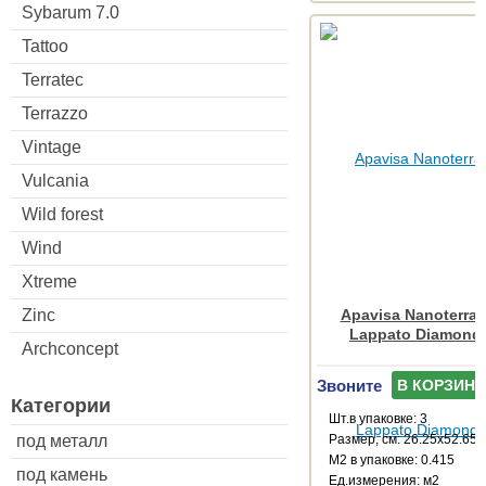
Sybarum 7.0
Tattoo
Terratec
Terrazzo
Vintage
Vulcania
Wild forest
Wind
Xtreme
Apavisa Nanoterrat
Zinc
Lappato Diamond
Archconcept
Звоните
В КОРЗИНУ
Категории
Шт.в упаковке: 3
Размер, см: 26.25x52.65
под металл
М2 в упаковке: 0.415
под камень
Ед.измерения: м2