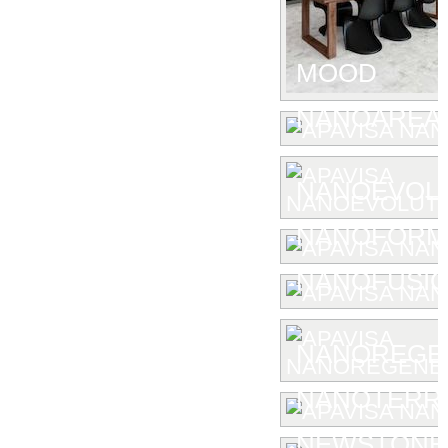
MOOD
NANOAREA 
NANOEVOL
NANOFORM
NANOFUSIO
NANOREGE
NANOTERR
NEWSTONE