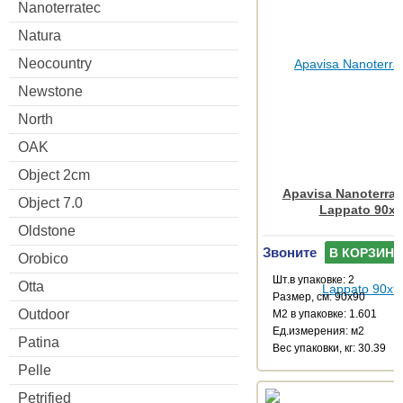
Nanoterratec
Natura
Neocountry
Newstone
North
OAK
Object 2cm
Apavisa Nanoterrat
Object 7.0
Lappato 90x9
Oldstone
Звоните
В КОРЗИНУ
Orobico
Шт.в упаковке: 2
Otta
Размер, см: 90x90
Outdoor
М2 в упаковке: 1.601
Ед.измерения: м2
Patina
Веc упаковки, кг: 30.39
Pelle
Petrified