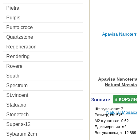
Pietra
Pulpis
Punto croce
Quartzstone
Regeneration
Rendering
Rovere
South
Apavisa Nanoterrat
Natural Mosaico
Spectrum
St.vincent
Звоните
В КОРЗИНУ
Statuario
Шт.в упаковке: 7
Stonetech
Размер, см: 5x5
М2 в упаковке: 0.62
Super s-12
Ед.измерения: м2
Веc упаковки, кг: 12.889
Sybarum 2cm