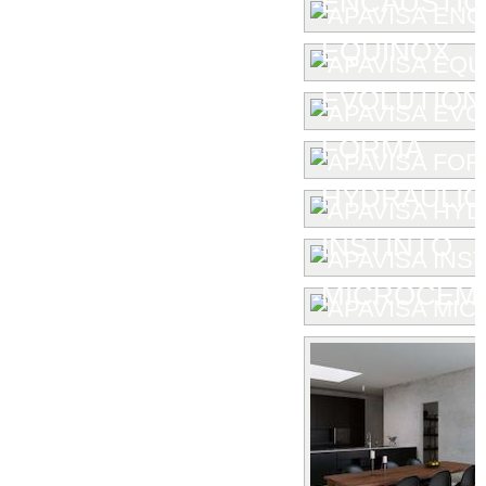
ENCAUSTIC 
EQUINOX
EVOLUTION
FORMA
HYDRAULIC
INSTINTO
MICROCEM