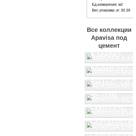
Ед.измерения: м2
Веc упаковки, кг: 30.39
Все коллекции
Apavisa под
цемент
A.MANO
ANARCHY
ARTEC 7.0
BETON
EMOTION
ENCAUSTIC