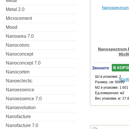
Metal
Metal 2.0
Microcement
Mood
Nanoarea 7.0
Nanocolors
Nanospectrum R
Nanoconcept
90x9
Nanoconcept 7.0
Звоните
В КОРЗ
Nanocorten
Шт.в упаковке: 2
Nanoeclectic
Размер, см: 90x90
М2 в упаковке: 1.601
Nanoessence
Ед.измерения: м2
Nanoessence 7.0
Веc упаковки, кг: 27.
Nanoevolution
Nanofacture
Nanofacture 7.0