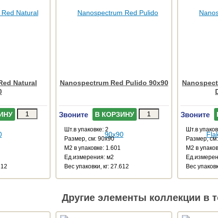
ed Natural
Nanospectrum Red Pulido 90x90
Nanospect
0
Звоните
Звоните
ИНУ
В КОРЗИНУ
Шт.в упаковке: 2
Шт.в упаков
Размер, см: 90x90
Размер, см
М2 в упаковке: 1.601
М2 в упаков
Ед.измерения: м2
Ед.измерен
612
Веc упаковки, кг: 27.612
Веc упаковк
Другие элементы коллекции в т