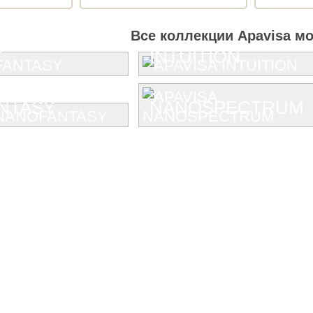
Все коллекции Apavisa м
Y
INTUITION
NTASY
NANOSPECTRUM