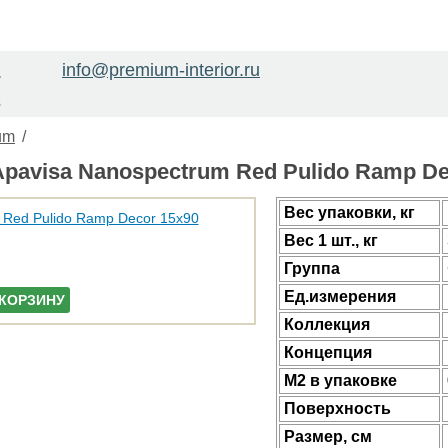
info@premium-interior.ru
1
2
um
/
pavisa Nanospectrum Red Pulido Ramp De
Веc упаковки, кг
Вес 1 шт., кг
Группа
Ед.измерения
 КОРЗИНУ
Коллекция
Концепция
М2 в упаковке
Поверхность
Размер, см