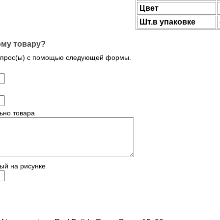
Цвет
Шт.в упаковке
ому товару?
опрос(ы) с помощью следующей формы.
ьно товара
ый на рисунке