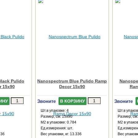
lack Pulido
Nanospectrum Blue Pulido Ramp
Nanospe
 15x90
Decor 15x90
Ram
Звоните
Звоните
ИНУ
В КОРЗИНУ
Шт.в упаковке: 4
Шт.в упаков
Размер, см: 15x90
Размер, см
М2 в упаковке: 0.784
М2 в упаков
Ед.измерения: шт.
Ед.измерен
336
Веc упаковки, кг: 13.336
Веc упаковк