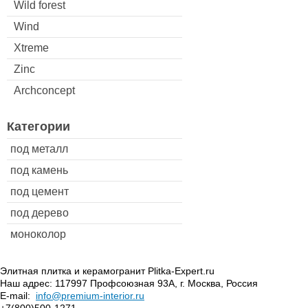
Wild forest
Wind
Xtreme
Zinc
Archconcept
Категории
под металл
под камень
под цемент
под дерево
моноколор
Элитная плитка и керамогранит Plitka-Expert.ru
Наш адрес:
117997
Профсоюзная 93А
,
г. Москва
,
Россия
E-mail:
info@premium-interior.ru
+7(800)500-1271