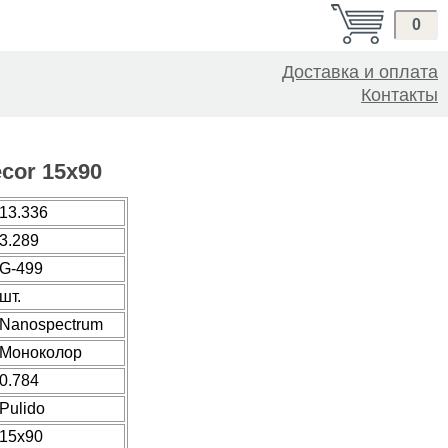
0
Доставка и оплата
Контакты
cor 15x90
13.336
3.289
G-499
шт.
Nanospectrum
Моноколор
0.784
Pulido
15x90