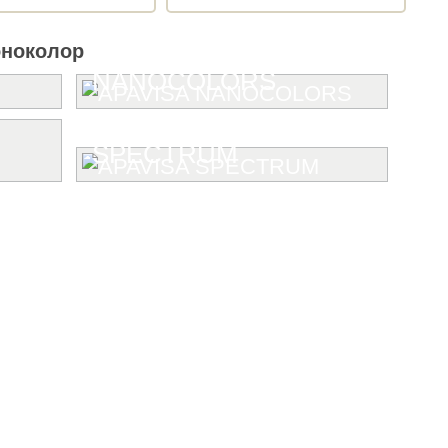
оноколор
NANOCOLORS
SPECTRUM