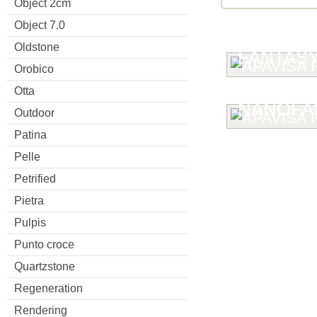
Object 2cm
Object 7.0
Oldstone
FANTAS
Orobico
Otta
NANOFA
Outdoor
Patina
Pelle
Petrified
Pietra
Pulpis
Punto croce
Quartzstone
Regeneration
Rendering