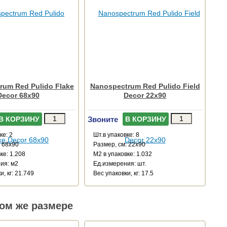
rum Red Pulido Flake
Nanospectrum Red Pulido Field
Decor 68x90
Decor 22x90
Звоните
В КОРЗИНУ
В КОРЗИНУ
ке: 2
Шт.в упаковке: 8
: 68x90
Размер, см: 22x90
ке: 1.208
М2 в упаковке: 1.032
ия: м2
Ед.измерения: шт.
и, кг: 21.749
Веc упаковки, кг: 17.5
ом же размере