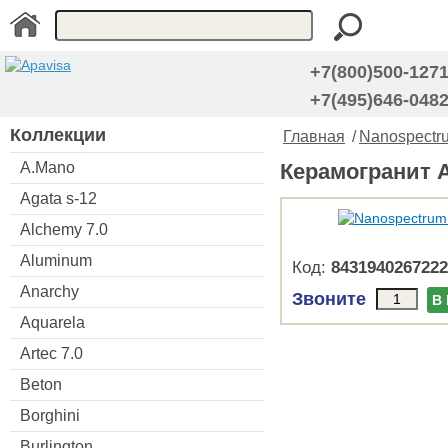
+7(800)500-127
+7(495)646-048
Коллекции
Главная
/
Nanospectr
A.Mano
Керамогранит A
Agata s-12
Alchemy 7.0
Aluminum
Код:
8431940267222
Anarchy
Звоните
В
Aquarela
Artec 7.0
Beton
Borghini
Burlington