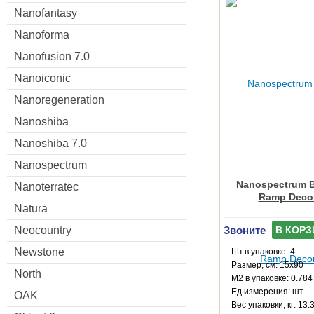
Nanofantasy
Nanoforma
Nanofusion 7.0
Nanoiconic
Nanoregeneration
Nanoshiba
Nanoshiba 7.0
Nanospectrum
Nanospectrum B
Nanoterratec
Ramp Decor
Natura
Звоните
Neocountry
В КОРЗ
Newstone
Шт.в упаковке: 4
Размер, см: 15x90
North
М2 в упаковке: 0.784
Ед.измерения: шт.
OAK
Веc упаковки, кг: 13.