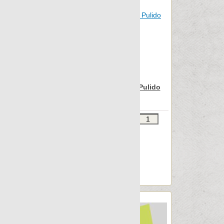
Nanoregeneration
Nanoshiba
Nanoshiba 7.0
Nanospectrum
Nanoterratec
Nanospectrum Green Pulido
Natura
90x90
Neocountry
Звоните
В КОРЗИНУ
Newstone
Шт.в упаковке: 2
North
Размер, см: 90x90
OAK
М2 в упаковке: 1.601
Ед.измерения: м2
Object 2cm
Веc упаковки, кг: 27.612
Object 7.0
Oldstone
Orobico