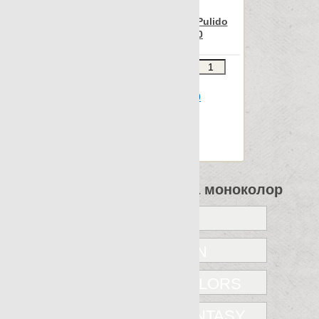
Nanospectrum White Pulido
Field Decor 22x90
Звоните
В КОРЗИНУ
Шт.в упаковке: 8
Размер, см: 22x90
М2 в упаковке: 1.032
Ед.измерения: шт.
Веc упаковки, кг: 17.5
Все коллекции Apavisa моноколор
FANTASY
INTUITION
NANOCOLORS
NANOFANTASY