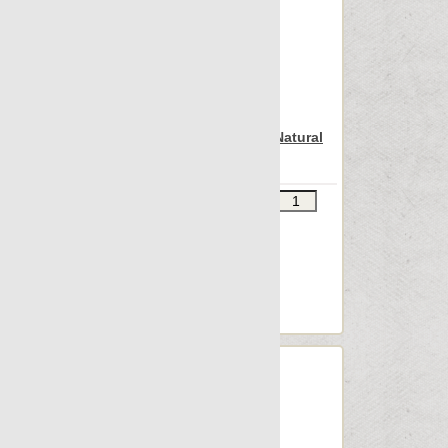
Nanoarea 7.0
Nanocolors
Nanoconcept
Nanoconcept 7.0
Nanocorten
Nanospectrum Green Natural
90x90
Nanoeclectic
Nanoessence
Звоните
В КОРЗИНУ
Nanoessence 7.0
Шт.в упаковке: 2
Размер, см: 90x90
Nanoevolution
М2 в упаковке: 1.601
Nanofacture
Ед.измерения: м2
Веc упаковки, кг: 27.612
Nanofacture 7.0
Nanofantasy
Nanoforma
Nanofusion 7.0
Nanoiconic