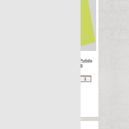
Otta
Outdoor
Patina
Pelle
Petrified
Pietra
Pulpis
Nanospectrum Green Pulido
Punto croce
Flake Decor 68x90
Quartzstone
Звоните
В КОРЗИНУ
Regeneration
Шт.в упаковке: 2
Rendering
Размер, см: 68x90
М2 в упаковке: 1.208
Rovere
Ед.измерения: м2
South
Веc упаковки, кг: 21.749
Spectrum
St.vincent