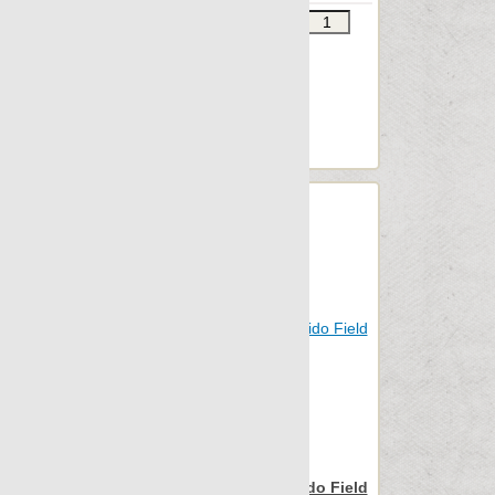
Звоните
В КОРЗИНУ
Шт.в упаковке: 8
Размер, см: 22x90
М2 в упаковке: 1.032
Ед.измерения: шт.
Веc упаковки, кг: 17.5
Nanospectrum Red Pulido Field