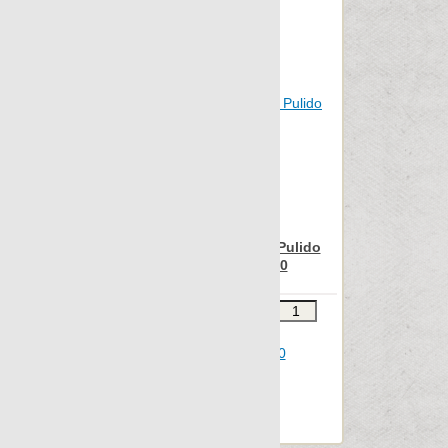
Statuario
Stonetech
Super s-12
Sybarum 2cm
Sybarum 7.0
Tattoo
Terratec
Terrazzo
Nanospectrum Green Pulido
Ramp Decor 15x90
Vintage
Vulcania
Звоните
В КОРЗИНУ
Wild forest
Шт.в упаковке: 4
Размер, см: 15x90
Wind
М2 в упаковке: 0.784
Xtreme
Ед.измерения: шт.
Веc упаковки, кг: 13.336
Zinc