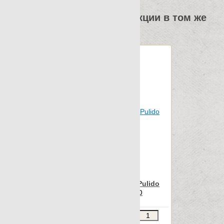
Archconcept
Другие элементы коллекции в том же
размере
Nanospectrum Black Pulido
Field Decor 22x90
Звоните
В КОРЗИНУ