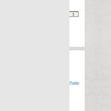
Decor 22x90
Звоните
В КОРЗИНУ
Шт.в упаковке: 8
Размер, см: 22x90
М2 в упаковке: 1.032
Ед.измерения: шт.
Веc упаковки, кг: 17.5