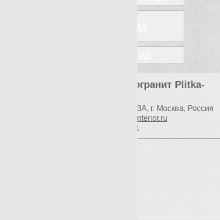
NANOSPECTRUM
SPECTRUM
Элитная плитка и керамогранит Plitka-
Expert.ru
Наш адрес:
117997
Профсоюзная 93А
,
г. Москва
,
Россия
E-mail:
info@premium-interior.ru
+7(800)500-1271
Логин
Пароль
Вход
Регистрация
Мой пароль?