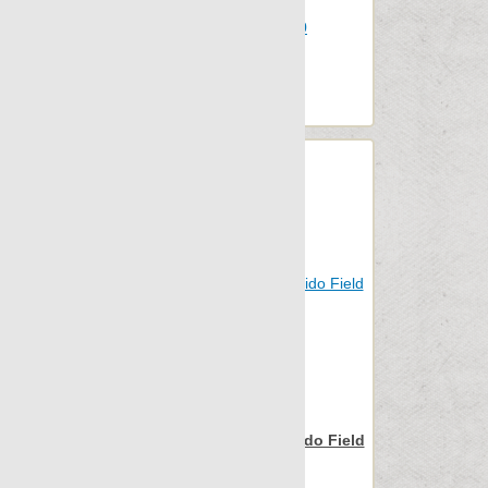
Шт.в упаковке: 8
Размер, см: 22x90
М2 в упаковке: 1.032
Ед.измерения: шт.
Веc упаковки, кг: 17.5
Nanospectrum Blue Pulido Field
Decor 22x90