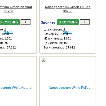
trum Green Natural
Nanospectrum Green Pulido
90x90
90x90
Звоните
В КОРЗИНУ
В КОРЗИНУ
ке: 2
Шт.в упаковке: 2
: 90x90
Размер, см: 90x90
ке: 1.601
М2 в упаковке: 1.601
ия: м2
Ед.измерения: м2
и, кг: 27.612
Веc упаковки, кг: 27.612