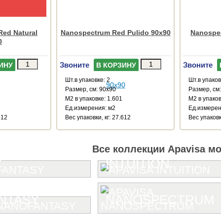
ed Natural
Nanospectrum Red Pulido 90x90
Nanospec
0
Звоните
Звоните
ИНУ
В КОРЗИНУ
Шт.в упаковке: 2
Шт.в упаков
Размер, см: 90x90
Размер, см
М2 в упаковке: 1.601
М2 в упаков
Ед.измерения: м2
Ед.измерен
612
Веc упаковки, кг: 27.612
Веc упаковк
Все коллекции Apavisa м
Y
INTUITION
NTASY
NANOSPECTRUM