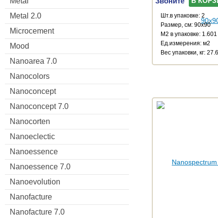
Звоните
Metal
В КОРЗ
Metal 2.0
Шт.в упаковке: 2
Размер, см: 90x90
Microcement
М2 в упаковке: 1.601
Ед.измерения: м2
Mood
Веc упаковки, кг: 27.
Nanoarea 7.0
Nanocolors
Nanoconcept
Nanoconcept 7.0
Nanocorten
Nanoeclectic
Nanoessence
Nanoessence 7.0
Nanoevolution
Nanofacture
Nanofacture 7.0