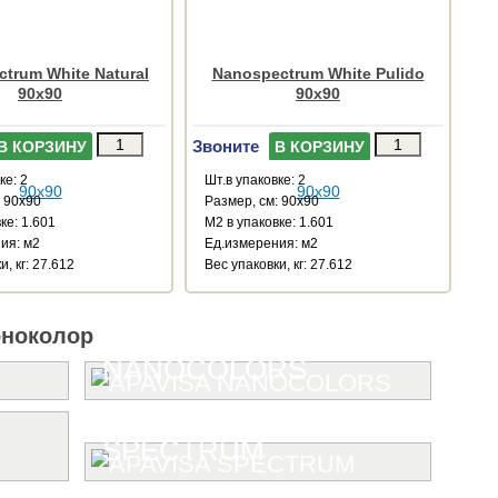
trum White Natural
Nanospectrum White Pulido
90x90
90x90
Звоните
В КОРЗИНУ
В КОРЗИНУ
ке: 2
Шт.в упаковке: 2
: 90x90
Размер, см: 90x90
ке: 1.601
М2 в упаковке: 1.601
ия: м2
Ед.измерения: м2
и, кг: 27.612
Веc упаковки, кг: 27.612
оноколор
NANOCOLORS
SPECTRUM