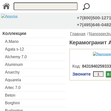
+7(800)500-127
+7(495)646-048
Коллекции
Главная
/
Nanospectr
A.Mano
Керамогранит A
Agata s-12
Alchemy 7.0
Aluminum
Код:
8431940259333
Anarchy
Звоните
В
Aquarela
Artec 7.0
Beton
Borghini
Burlington