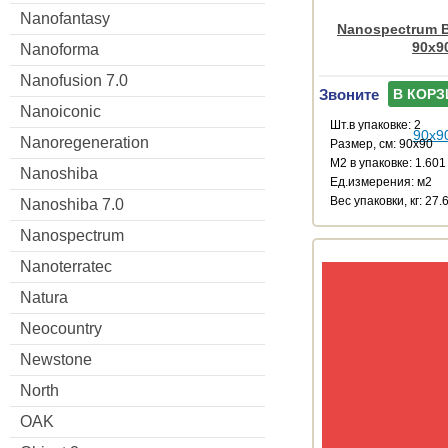
Nanofantasy
Nanospectrum B
90x9
Nanoforma
Nanofusion 7.0
Звоните
В КОРЗ
Nanoiconic
Шт.в упаковке: 2
Nanoregeneration
Размер, см: 90x90
М2 в упаковке: 1.601
Nanoshiba
Ед.измерения: м2
Веc упаковки, кг: 27.
Nanoshiba 7.0
Nanospectrum
Nanoterratec
Natura
Neocountry
Newstone
North
OAK