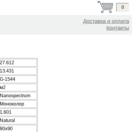
0
Доставка и оплата
Контакты
27.612
13.431
G-1544
м2
Nanospectrum
Моноколор
1.601
Natural
90x90