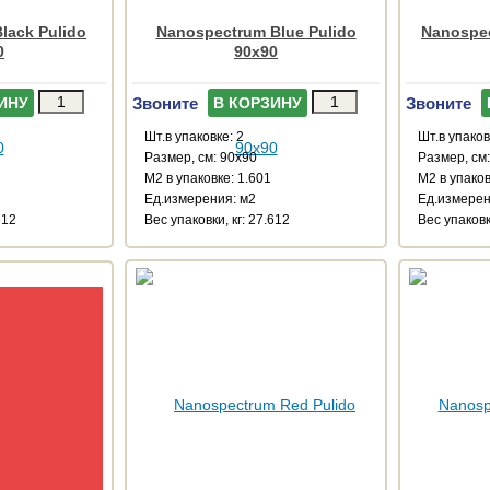
lack Pulido
Nanospectrum Blue Pulido
Nanospec
0
90x90
Звоните
Звоните
ИНУ
В КОРЗИНУ
Шт.в упаковке: 2
Шт.в упаков
Размер, см: 90x90
Размер, см
М2 в упаковке: 1.601
М2 в упаков
Ед.измерения: м2
Ед.измерен
612
Веc упаковки, кг: 27.612
Веc упаковк