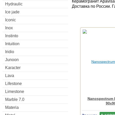
Керамогранит Apavisa
Hydraulic
Доставка по России. 
Ice jade
Iconic
Inox
Instinto
Intuition
Iridio
Junoon
Karacter
Lava
Lifestone
Limestone
Nanospectrum B
Marble 7.0
90x9
Materia