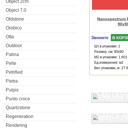
Object 2cm
Object 7.0
Oldstone
Nanospectrum R
90x9
Orobico
Otta
Звоните
В КОРЗ
Outdoor
Шт.в упаковке: 2
Размер, см: 90x90
Patina
М2 в упаковке: 1.601
Ед.измерения: м2
Pelle
Веc упаковки, кг: 27.
Petrified
Pietra
Pulpis
FANTAS
Punto croce
Quartzstone
NANOFA
Regeneration
Rendering