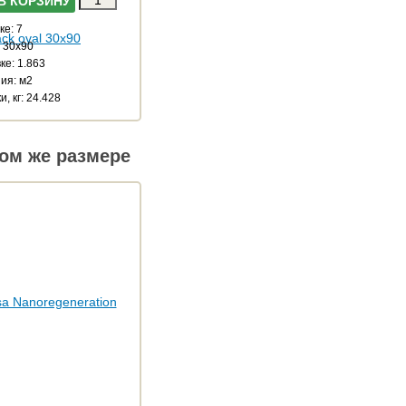
В КОРЗИНУ
ке: 7
: 30x90
ке: 1.863
ия: м2
и, кг: 24.428
ом же размере