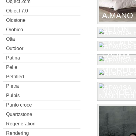
Object 2cm
Object 7.0
A.MANO
Oldstone
BETON
Orobico
Otta
ENCAUST
Outdoor
FORMA
Patina
Pelle
MICROC
Petrified
Pietra
NANOEV
Pulpis
Punto croce
Quartzstone
Regeneration
Rendering