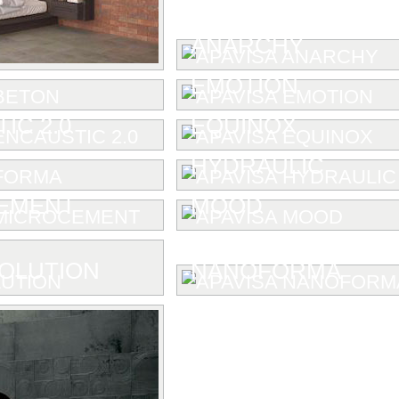
ANARCHY
EMOTION
IC 2.0
EQUINOX
HYDRAULIC
EMENT
MOOD
OLUTION
NANOFORMA