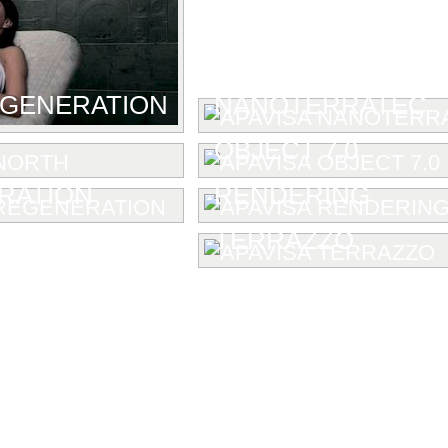
GENERATION
NANOTERRATEC
OBJECT 7.0
RATION
RENDERING
TERRAZZO