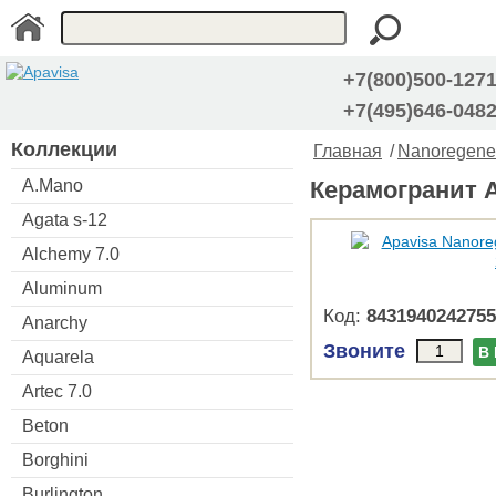
+7(800)500-127
+7(495)646-048
Коллекции
Главная
/
Nanoregener
A.Mano
Керамогранит Ap
Agata s-12
Alchemy 7.0
Aluminum
Код:
8431940242755
Anarchy
Звоните
В
Aquarela
Artec 7.0
Beton
Borghini
Burlington