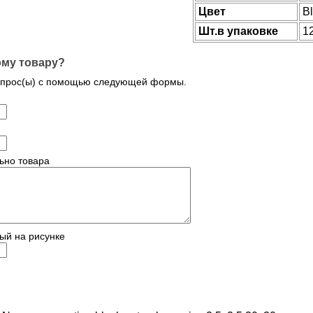
Цвет
B
Шт.в упаковке
1
ому товару?
опрос(ы) с помощью следующей формы.
ьно товара
ый на рисунке