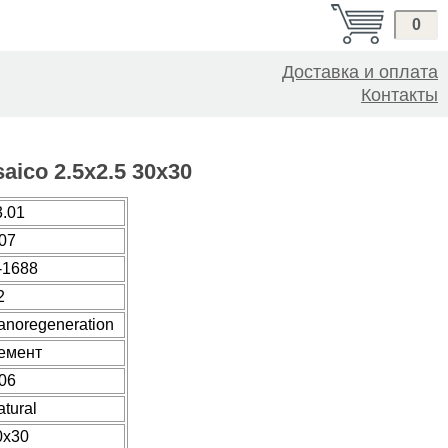
0
Доставка и оплата
Контакты
aico 2.5x2.5 30x30
3.01
.07
-1688
2
anoregeneration
емент
.06
tural
0x30