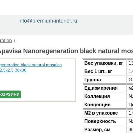
info@premium-interior.ru
1
2
ation
/
avisa Nanoregeneration black natural mos
Веc упаковки, кг
1
Вес 1 шт., кг
1
Группа
G
Ед.измерения
м
 КОРЗИНУ
Коллекция
N
Концепция
Ц
М2 в упаковке
1
Поверхность
Na
Размер, см
3