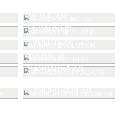
ARTEC 7.0
ENCAUSTIC
EVOLUTION
INSTINTO
NANOAREA 7.0
NANOFUSION 7.0