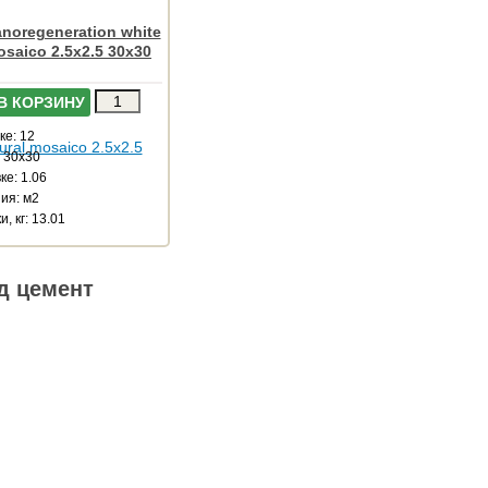
noregeneration white
osaico 2.5x2.5 30x30
В КОРЗИНУ
ке: 12
: 30x30
ке: 1.06
ия: м2
, кг: 13.01
д цемент