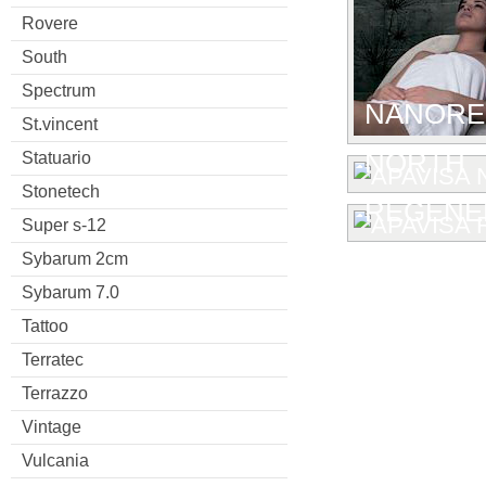
Rovere
South
Spectrum
NANORE
St.vincent
NORTH
Statuario
Stonetech
REGENE
Super s-12
Sybarum 2cm
Sybarum 7.0
Tattoo
Terratec
Terrazzo
Vintage
Vulcania