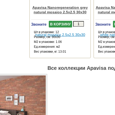
Apavisa Nanoregeneration grey
Apavisa Na
natural mosaico 2.5x2.5 30x30
natural m
Звоните
Звоните
В КОРЗИНУ
Шт.в упаковке: 12
Шт.в упаков
Размер, см: 30x30
Размер, см
М2 в упаковке: 1.06
М2 в упаков
Ед.измерения: м2
Ед.измерен
Веc упаковки, кг: 13.01
Веc упаковки
Все коллекции Apavisa по