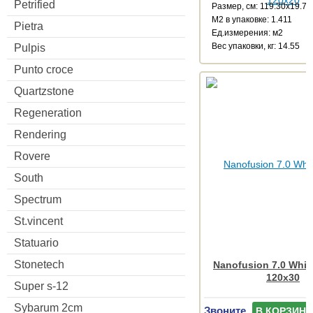
Petrified
Размер, см: 119.30x19.71
М2 в упаковке: 1.411
Pietra
Ед.измерения: м2
Веc упаковки, кг: 14.55
Pulpis
Punto croce
Quartzstone
Regeneration
Rendering
Rovere
South
Spectrum
St.vincent
Statuario
Stonetech
Nanofusion 7.0 White
120x30
Super s-12
Sybarum 2cm
Звоните
В КОРЗИНУ