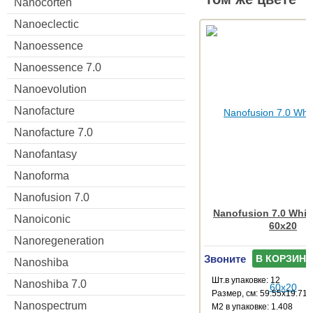
Nanocorten
Nanoeclectic
Nanoessence
Nanoessence 7.0
Nanoevolution
Nanofacture
Nanofacture 7.0
Nanofantasy
Nanoforma
Nanofusion 7.0
Nanofusion 7.0 White
Nanoiconic
60x20
Nanoregeneration
Звоните
В КОРЗИНУ
Nanoshiba
Шт.в упаковке: 12
Nanoshiba 7.0
Размер, см: 59.55x19.71
Nanospectrum
М2 в упаковке: 1.408