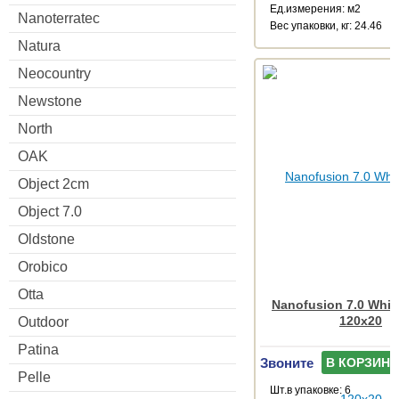
Ед.измерения: м2
Nanoterratec
Веc упаковки, кг: 24.46
Natura
Neocountry
Newstone
North
OAK
Object 2cm
Object 7.0
Oldstone
Orobico
Otta
Nanofusion 7.0 White
120x20
Outdoor
Patina
Звоните
В КОРЗИНУ
Pelle
Шт.в упаковке: 6