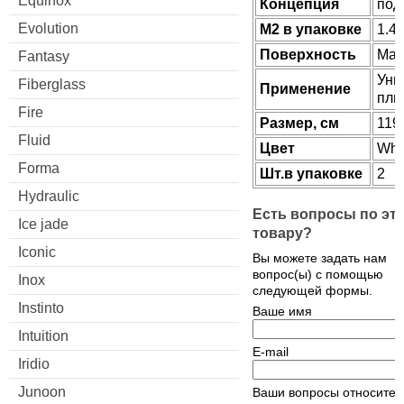
Equinox
Концепция
под
Evolution
М2 в упаковке
1.4
Поверхность
Мат
Fantasy
Уни
Fiberglass
Применение
пли
Fire
Размер, см
119
Fluid
Цвет
Whi
Forma
Шт.в упаковке
2
Hydraulic
Есть вопросы по эт
Ice jade
товару?
Iconic
Вы можете задать нам
вопрос(ы) с помощью
Inox
следующей формы.
Instinto
Ваше имя
Intuition
E-mail
Iridio
Junoon
Ваши вопросы относител