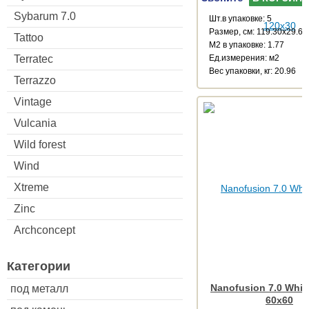
Sybarum 7.0
Шт.в упаковке: 5
Размер, см: 119.30x29.67
Tattoo
М2 в упаковке: 1.77
Terratec
Ед.измерения: м2
Веc упаковки, кг: 20.96
Terrazzo
Vintage
Vulcania
Wild forest
Wind
Xtreme
Zinc
Archconcept
Категории
Nanofusion 7.0 White
под металл
60x60