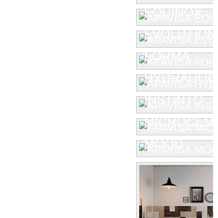
EQUINOX
EVOLUTION
FORMA
HYDRAULIC
INSTINTO
MICROCEM
MOOD