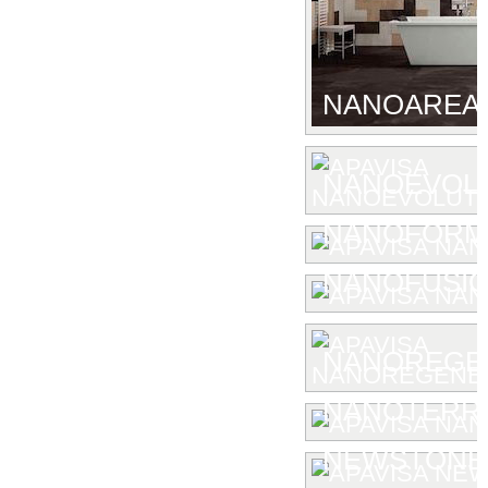
NANOAREA 
NANOEVOL
NANOFORM
NANOFUSIO
NANOREGE
NANOTERR
NEWSTONE