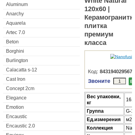
White Natural
Aluminum
120x60 |
Anarchy
Керамогранитн
Aquarela
плитка
Artec 7.0
премиум
класса
Beton
Borghini
Burlington
Calacatta s-12
Код:
8431940295676
Cast Iron
Звоните
В
Concept 2cm
Веc упаковки,
Elegance
16.
кг
Emotion
Группа
G-1
Encaustic
Ед.измерения
м2
Encaustic 2.0
Коллекция
Nan