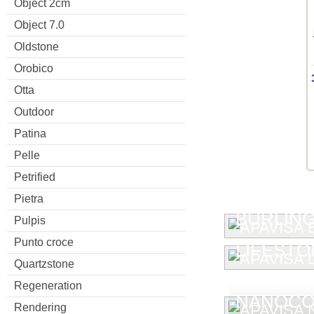
Object 2cm
Object 7.0
Oldstone
Orobico
Otta
Outdoor
Patina
Pelle
Petrified
Pietra
BURLIN
Pulpis
Punto croce
LIFESTO
Quartzstone
Regeneration
NANOCO
Rendering