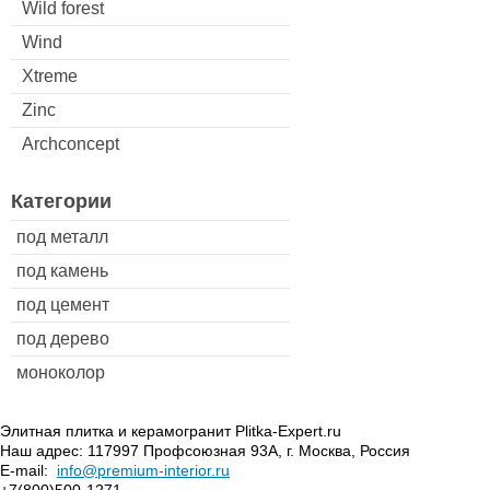
Wild forest
Wind
Xtreme
Zinc
Archconcept
Категории
под металл
под камень
под цемент
под дерево
моноколор
Элитная плитка и керамогранит Plitka-Expert.ru
Наш адрес:
117997
Профсоюзная 93А
,
г. Москва
,
Россия
E-mail:
info@premium-interior.ru
+7(800)500-1271