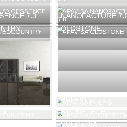
ENCE 7.0
NANOFACTURE 7.
NTRY
OLDSTONE
PULPIS
ENT
STONETECH
VULCANIA