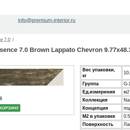
info@premium-interior.ru
1
2
e 7.0
/
sence 7.0 Brown Lappato Chevron 9.77x48
Веc упаковки,
10
кг
Группа
G-
Ед.измерения
м2
6
Коллекция
Na
Концепция
по
 КОРЗИНУ
М2 в упаковке
0.
Поверхность
Ла