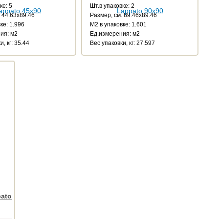
ке: 5
Шт.в упаковке: 2
 44.63x89.46
Размер, см: 89.46x89.46
ке: 1.996
М2 в упаковке: 1.601
ия: м2
Ед.измерения: м2
, кг: 35.44
Веc упаковки, кг: 27.597
pato