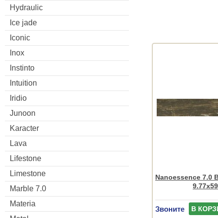
Hydraulic
Ice jade
Iconic
Inox
Instinto
Intuition
Iridio
Junoon
Karacter
Lava
Lifestone
Limestone
Nanoessence 7.0 
9.77x59
Marble 7.0
Materia
Звоните
В КОРЗ