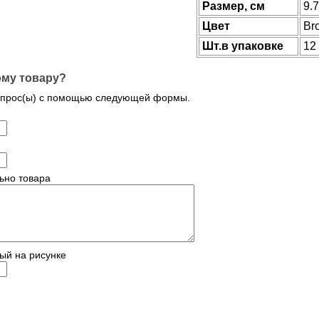
Размер, см
9.
Цвет
Br
Шт.в упаковке
12
ому товару?
опрос(ы) с помощью следующей формы.
ьно товара
ый на рисунке