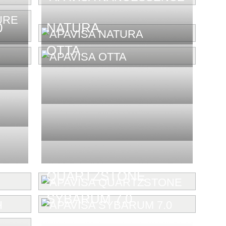
0
NATURA
OTTA
QUARTZSTONE
SYBARUM 7.0