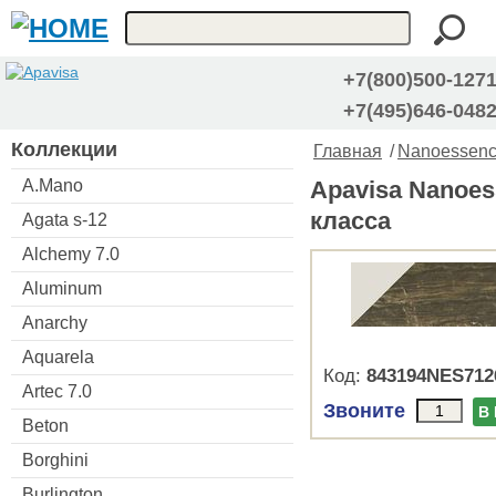
+7(800)500-127
+7(495)646-048
Коллекции
Главная
/
Nanoessenc
A.Mano
Apavisa Nanoes
класса
Agata s-12
Alchemy 7.0
Aluminum
Anarchy
Aquarela
Код:
843194NES712
Artec 7.0
Звоните
В
Beton
Borghini
Burlington