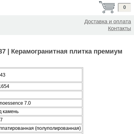
0
Доставка и оплата
Контакты
.37 | Керамогранитная плитка премиум
.43
1654
noessence 7.0
д камень
57
ппатированная (полуполированная)