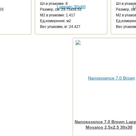
Шт.в упаковке: 8
Шт.в упаков
.55
Размер, см: 29.75x59.55
Размер, см:
М2 в упаковке: 1.417
М2 в упаков
Ед.измерения: м2
Ед.измерен
2
Веc упаковки, кг: 24.427
Веc упаковки
Nanoessence 7.0 Brown Lap
Mosaico 2,5x2,5 30x30