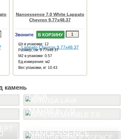
ato
Nanoessence 7.0 White Lappato
Chevron 9.77x48.37
Звоните
В КОРЗИНУ
Шт.в упаковке: 12
Размер, см: 9.77x48.37
М2 в упаковке: 0.57
Ед.измерения: м2
Веc упаковки, кг: 10.43
д камень
LAVA
MARBLE 7.0
0
NANOESSENCE