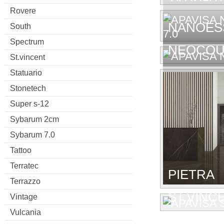
Rovere
NANOESS
South
Spectrum
NEOCOU
St.vincent
Statuario
Stonetech
Super s-12
Sybarum 2cm
Sybarum 7.0
Tattoo
Terratec
PIETRA
Terrazzo
ST.VINC
Vintage
Vulcania