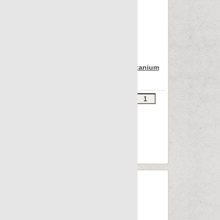
Nanoarea 7.0
Nanocolors
Nanoconcept
Nanoconcept 7.0
Nanocorten
Apavisa Nanocorten titanium
lappato 22,5x90
Nanoeclectic
Nanoessence
Звоните
В КОРЗИНУ
Nanoessence 7.0
Шт.в упаковке: 12
Размер, см: 22,5x90
Nanoevolution
М2 в упаковке: 2.384
Nanofacture
Ед.измерения: м2
Веc упаковки, кг: 27.56
Nanofacture 7.0
Nanofantasy
Nanoforma
Nanofusion 7.0
Nanoiconic