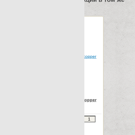
размере
Statuario
Stonetech
Super s-12
Sybarum 2cm
Sybarum 7.0
Tattoo
Terratec
Terrazzo
Vintage
Vulcania
Apavisa Nanocorten copper
Wild forest
lappato 45x90
Wind
Звоните
В КОРЗИНУ
Xtreme
Шт.в упаковке: 7
Zinc
Размер, см: 45x90