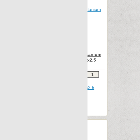
Nanoregeneration
Nanoshiba
Nanoshiba 7.0
Nanospectrum
Nanoterratec
Apavisa Nanocorten titanium
Natura
lappato mosaico 2.5x2.5
Neocountry
Звоните
В КОРЗИНУ
Newstone
Шт.в упаковке: 12
North
Размер, см: 2.5x2.5
OAK
М2 в упаковке: 1.06
Ед.измерения: м2
Object 2cm
Веc упаковки, кг: 13.01
Object 7.0
Oldstone
Orobico