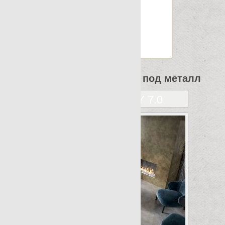
Шт.в упаковке: 7
Размер, см: 45x90
М2 в упаковке: 2.795
Ед.измерения: м2
Веc упаковки, кг: 33.003
Все коллекции Apavisa под металл
ALCHEMY 7.0
ALUMINUM