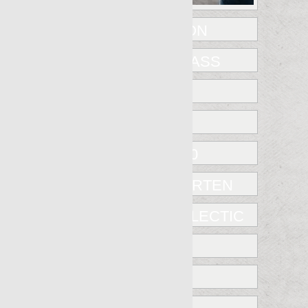
CAST IRON
FIBERGLASS
INOX
METAL
METAL 2.0
NANOCORTEN
NANOECLECTIC
PATINA
TATTOO
XTREME