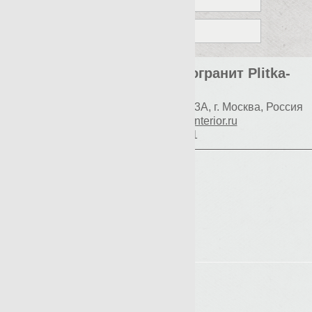
ZINC
Элитная плитка и керамогранит Plitka-
Expert.ru
Наш адрес:
117997
Профсоюзная 93А
,
г. Москва
,
Россия
E-mail:
info@premium-interior.ru
+7(800)500-1271
Логин
Пароль
Вход
Регистрация
Мой пароль?
Главная
Контакты