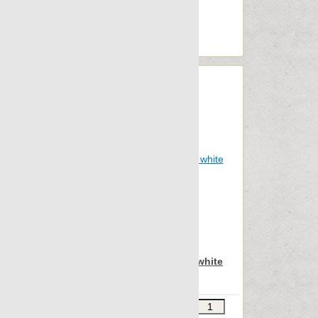
Archconcept
М2 в упаковке: 2.795
Ед.измерения: м2
Веc упаковки, кг: 33.003
Apavisa Nanocorten white
lappato 45x90
Звоните
В КОРЗИНУ