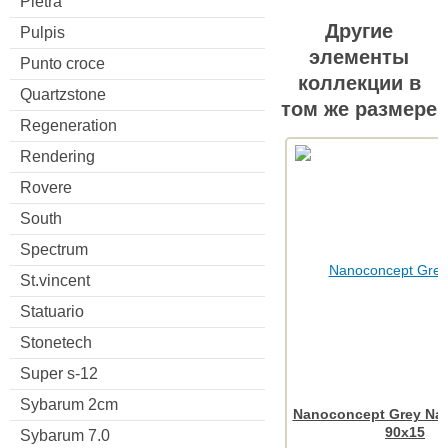
Pietra
Другие
Pulpis
элементы
Punto croce
коллекции в
Quartzstone
том же размере
Regeneration
Rendering
Rovere
South
Spectrum
St.vincent
Statuario
Stonetech
Super s-12
Sybarum 2cm
Nanoconcept Grey Nat
90x15
Sybarum 7.0