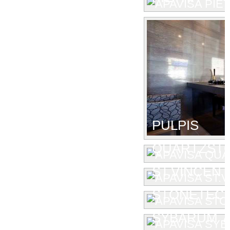
PULPIS
QUARTZST
ST.VINCENT
STONETEC
SYBARUM 7