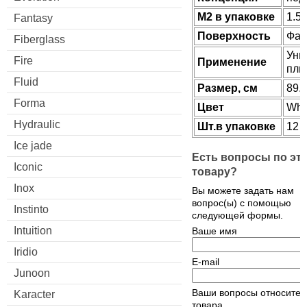
М2 в упаковке
1.5
Fantasy
Поверхность
Фак
Fiberglass
Уни
Fire
Применение
пли
Fluid
Размер, см
89.
Forma
Цвет
Whi
Hydraulic
Шт.в упаковке
12
Ice jade
Есть вопросы по эт
Iconic
товару?
Inox
Вы можете задать нам
вопрос(ы) с помощью
Instinto
следующей формы.
Intuition
Ваше имя
Iridio
E-mail
Junoon
Ваши вопросы относител
Karacter
товара