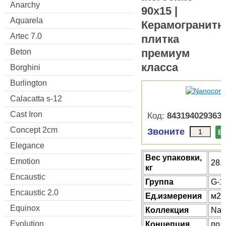
Anarchy
90x15 |
Aquarela
Керамогранитн
Artec 7.0
плитка
премиум
Beton
класса
Borghini
Burlington
Calacatta s-12
Cast Iron
Код:
8431940293634
Concept 2cm
Звоните
В
Elegance
Веc упаковки,
Emotion
28.
кг
Encaustic
Группа
G-1
Encaustic 2.0
Ед.измерения
м2
Equinox
Коллекция
Nan
Evolution
Концепция
под