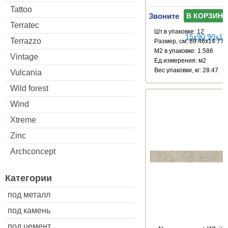
Tattoo
Звоните
В КОРЗИНУ
Terratec
Шт.в упаковке: 12
Terrazzo
Размер, см: 89.46x14.77
М2 в упаковке: 1.586
Vintage
Ед.измерения: м2
Веc упаковки, кг: 28.47
Vulcania
Wild forest
Wind
Xtreme
Zinc
Archconcept
Категории
под металл
под камень
под цемент