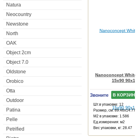
Natura
Neocountry
Newstone
North
OAK
Object 2cm
Object 7.0
Oldstone
Nanoconcept White
15x90 90x15
Orobico
Otta
Звоните
В КОРЗИНУ
Outdoor
Шт.в упаковке: 12
Patina
Размер, см: 89.46x14.77
М2 в упаковке: 1.586
Pelle
Ед.измерения: м2
Веc упаковки, кг: 28.47
Petrified