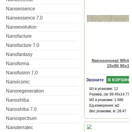
Nanoessence
Nanoessence 7.0
Nanoevolution
Nanofacture
Nanofacture 7.0
Nanofantasy
Nanoconcept White 
Nanoforma
15x90 90x15
Nanofusion 7.0
Звоните
В КОРЗИНУ
Nanoiconic
Шт.в упаковке: 12
Nanoregeneration
Размер, см: 89.46x14.77
Nanoshiba
М2 в упаковке: 1.586
Ед.измерения: м2
Nanoshiba 7.0
Веc упаковки, кг: 28.47
Nanospectrum
Nanoterratec