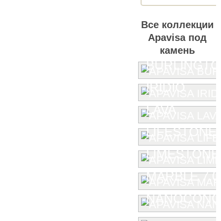
Все коллекции
Apavisa под
камень
BURLINGT
IRIDIO
LAVA
LIFESTONE
LIMESTONE
MARBLE 7.0
NANOCONC