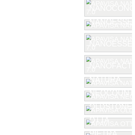
NANOCONCE
NANOESSE
NANOESSEN
NANOFACTU
NATURA
NEOCOUNT
OLDSTONE
OTTA
PIETRA