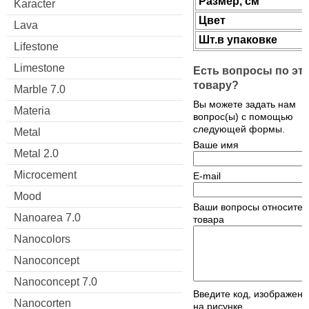
Размер, см
Karacter
Цвет
Lava
Шт.в упаковке
Lifestone
Limestone
Есть вопросы по эт
товару?
Marble 7.0
Вы можете задать нам
Materia
вопрос(ы) с помощью
следующей формы.
Metal
Ваше имя
Metal 2.0
Microcement
E-mail
Mood
Ваши вопросы относител
Nanoarea 7.0
товара
Nanocolors
Nanoconcept
Nanoconcept 7.0
Введите код, изображен
Nanocorten
на рисунке