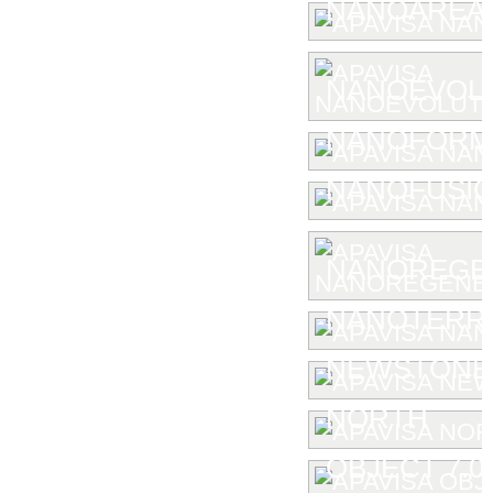
NANOAREA 
NANOEVOL
NANOFORM
NANOFUSIO
NANOREGE
NANOTERR
NEWSTONE
NORTH
OBJECT 7.0