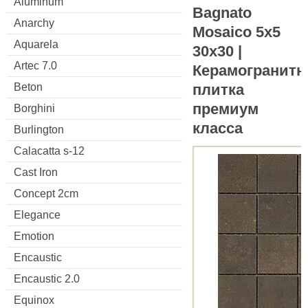
Aluminum
Bagnato
Anarchy
Mosaico 5x5
Aquarela
30x30 |
Artec 7.0
Керамогранитн
плитка
Beton
премиум
Borghini
класса
Burlington
Calacatta s-12
Cast Iron
Concept 2cm
Elegance
Emotion
Encaustic
Encaustic 2.0
Equinox