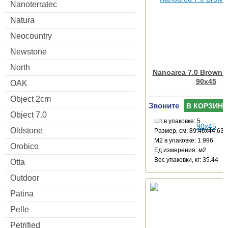
Nanoterratec
Natura
Neocountry
Newstone
North
Nanoarea 7.0 Brown R
90x45
OAK
Object 2cm
Звоните
В КОРЗИНУ
Object 7.0
Шт.в упаковке: 5
Oldstone
Размер, см: 89.46x44.63
М2 в упаковке: 1.996
Orobico
Ед.измерения: м2
Веc упаковки, кг: 35.44
Otta
Outdoor
Patina
Pelle
Petrified