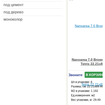
под цемент
под дерево
моноколор
Nanoarea 7.0 Brown
Tetris 22.21x89
Звоните
В КОРЗИНУ
Шт.в упаковке: 6
Размер, см: 22.21x89.46
М2 в упаковке: 1.192
Ед.измерения: м2
Веc упаковки, кг: 29.49