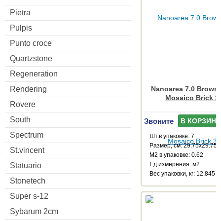
Pietra
Pulpis
Punto croce
Quartzstone
Regeneration
Nanoarea 7.0 Brown
Rendering
Mosaico Brick 3
Rovere
South
Звоните
В КОРЗИНУ
Spectrum
Шт.в упаковке: 7
Размер, см: 29.75x29.75
St.vincent
М2 в упаковке: 0.62
Ед.измерения: м2
Statuario
Веc упаковки, кг: 12.845
Stonetech
Super s-12
Sybarum 2cm