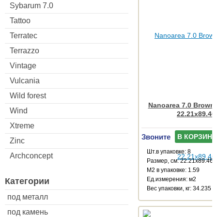
Sybarum 7.0
Tattoo
Terratec
Terrazzo
Vintage
Vulcania
Wild forest
Nanoarea 7.0 Brown
Wind
22.21x89.46
Xtreme
Звоните
В КОРЗИНУ
Zinc
Шт.в упаковке: 8
Archconcept
Размер, см: 22.21x89.46
М2 в упаковке: 1.59
Ед.измерения: м2
Категории
Веc упаковки, кг: 34.235
под металл
под камень