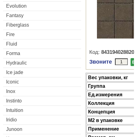
Evolution
Fantasy
Fiberglass
Fire
Fluid
Код:
8431940288203
Forma
Звоните
В
Hydraulic
Ice jade
Веc упаковки, кг
Iconic
Группа
Inox
Ед.измерения
Instinto
Коллекция
Intuition
Концепция
Iridio
М2 в упаковке
Применение
Junoon