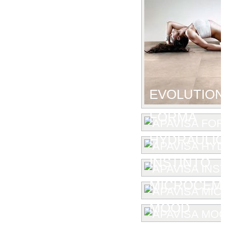
EVOLUTION
FORMA
HYDRAULIC
INSTINTO
MICROCEM
MOOD