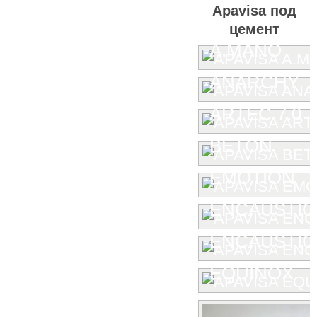
Apavisa под
цемент
A.MANO
ANARCHY
ARTEC 7.0
BETON
EMOTION
ENCAUSTIC
ENCAUSTIC 
EQUINOX