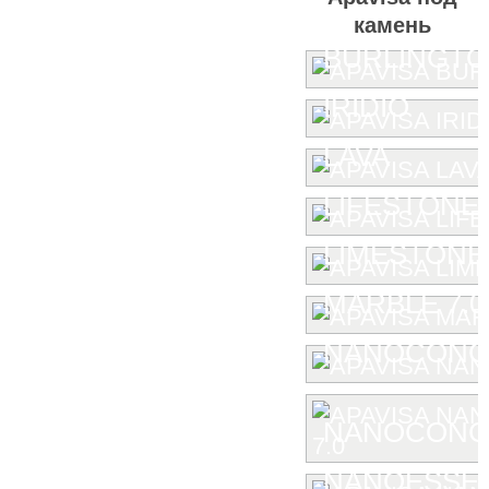
камень
BURLINGT
IRIDIO
LAVA
LIFESTONE
LIMESTONE
MARBLE 7.0
NANOCONC
NANOCONCE
NANOESSE