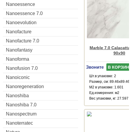
Nanoessence
Nanoessence 7.0
Nanoevolution
Nanofacture
Nanofacture 7.0
Marble 7.0 Calacatta
Nanofantasy
90x90
Nanoforma
Звоните
В КОРЗИНУ
Nanofusion 7.0
Шт.в упаковке: 2
Nanoiconic
Размер, см: 89.46x89.46
Nanoregeneration
М2 в упаковке: 1.601
Ед.измерения: м2
Nanoshiba
Веc упаковки, кг: 27.597
Nanoshiba 7.0
Nanospectrum
Nanoterratec