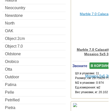
Natura
Neocountry
Newstone
North
OAK
Object 2cm
Object 7.0
Marble 7.0 Calacatta
Oldstone
Mosaico 5x5 30
Orobico
Звоните
В КОРЗИНУ
Otta
Шт.в упаковке: 11
Outdoor
Размер, см: 29.75x29.75
М2 в упаковке: 0.974
Patina
Ед.измерения: м2
Pelle
Веc упаковки, кг: 20.102
Petrified
Pietra