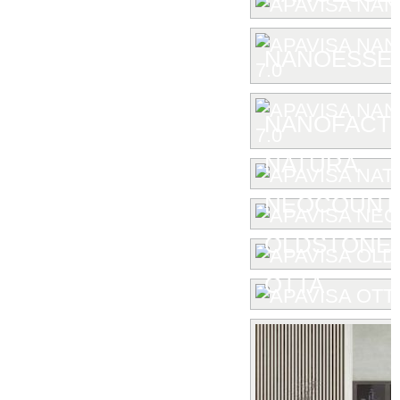
NANOESSEN
NANOFACTU
NATURA
NEOCOUNT
OLDSTONE
OTTA