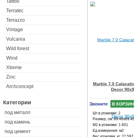
Tattoo
Terratec
Terrazzo
Vintage
Vulcania
Wild forest
Wind
Xtreme
Zinc
Marble 7.0 Calacatta
Archconcept
Decor 90x90
Категории
Звоните
В КОРЗИНУ
под металл
Шт.в упаковке: 2
Размер, см: 89.46x89.46
под камень
М2 в упаковке: 1.601
Ед.измерения: м2
под цемент
Веc упаковки, кг: 27.597