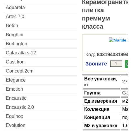
Керамогранитн
Aquarela
плитка
Artec 7.0
премиум
класса
Beton
Borghini
Burlington
Calacatta s-12
Код:
8431940318948
Cast Iron
Звоните
В
Concept 2cm
Веc упаковки,
Elegance
27.
кг
Emotion
Группа
G-1
Encaustic
Ед.измерения
м2
Encaustic 2.0
Коллекция
Marb
Equinox
Концепция
под
Evolution
М2 в упаковке
1.6