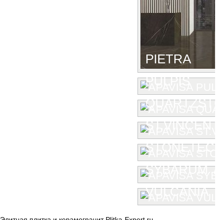
PIETRA
PULPIS
QUARTZST
ST.VINCENT
STONETEC
SYBARUM 7
VULCANIA
Элитная плитка и керамогранит Plitka-Expert.ru