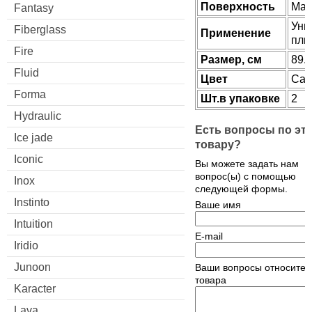
Поверхность
Мат
Fantasy
Уни
Fiberglass
Применение
пли
Fire
Размер, см
89.
Fluid
Цвет
Cal
Forma
Шт.в упаковке
2
Hydraulic
Есть вопросы по эт
Ice jade
товару?
Iconic
Вы можете задать нам
вопрос(ы) с помощью
Inox
следующей формы.
Instinto
Ваше имя
Intuition
E-mail
Iridio
Junoon
Ваши вопросы относител
товара
Karacter
Lava