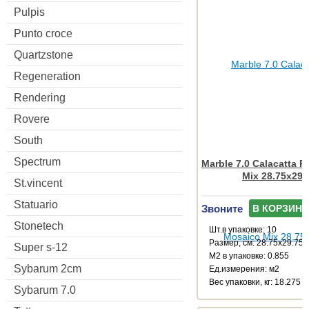
Pulpis
Punto croce
Quartzstone
Regeneration
Rendering
Rovere
South
Spectrum
Marble 7.0 Calacatta P
Mix 28.75x29.
St.vincent
Statuario
Звоните
В КОРЗИНУ
Stonetech
Шт.в упаковке: 10
Размер, см: 28.75x29.75
Super s-12
М2 в упаковке: 0.855
Sybarum 2cm
Ед.измерения: м2
Веc упаковки, кг: 18.275
Sybarum 7.0