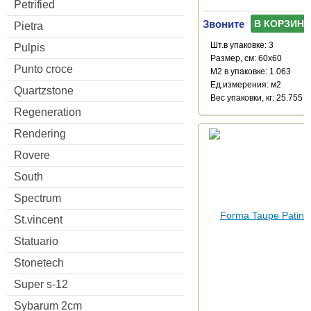
Petrified
Звоните
В КОРЗИНУ
Pietra
Шт.в упаковке: 3
Pulpis
Размер, см: 60x60
Punto croce
М2 в упаковке: 1.063
Ед.измерения: м2
Quartzstone
Веc упаковки, кг: 25.755
Regeneration
Rendering
Rovere
South
Spectrum
St.vincent
Statuario
Stonetech
Super s-12
Sybarum 2cm