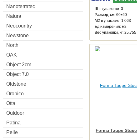
Nanoterratec
Шт.в упаковке: 3
Размер, см: 60x60
Natura
М2 в упаковке: 1.063
Neocountry
Ед.измерения: м2
Веc упаковки, кг: 25.755
Newstone
North
OAK
Object 2cm
Object 7.0
Oldstone
Orobico
Otta
Outdoor
Patina
Forma Taupe Stucca
Pelle