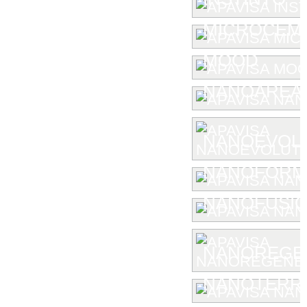
MICROCEM
MOOD
NANOAREA 
NANOEVOL
NANOFORM
NANOFUSIO
NANOREGE
NANOTERR