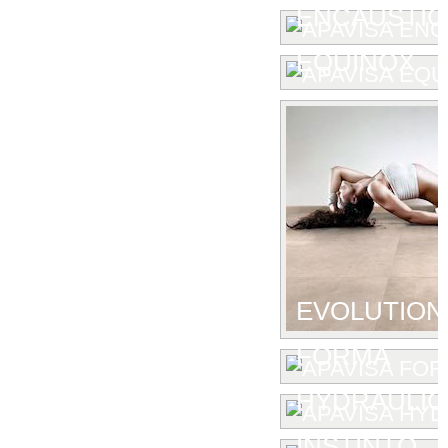
ENCAUSTIC 
EQUINOX
EVOLUTION
FORMA
HYDRAULIC
INSTINTO