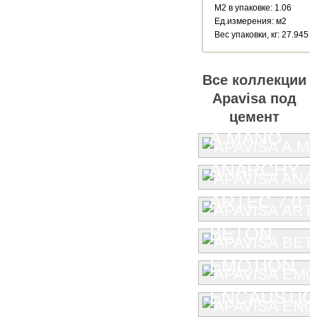
М2 в упаковке: 1.06
Ед.измерения: м2
Веc упаковки, кг: 27.945
Все коллекции
Apavisa под
цемент
A.MANO
ANARCHY
ARTEC 7.0
BETON
EMOTION
ENCAUSTIC