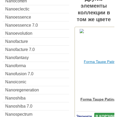
Nanocorten
элементы
Nanoeclectic
коллекции в
Nanoessence
том же цвете
Nanoessence 7.0
Nanoevolution
Nanofacture
Nanofacture 7.0
Nanofantasy
Nanoforma
Nanofusion 7.0
Nanoiconic
Nanoregeneration
Nanoshiba
Forma Taupe Patina
Nanoshiba 7.0
Nanospectrum
Звоните
В КОРЗИНУ