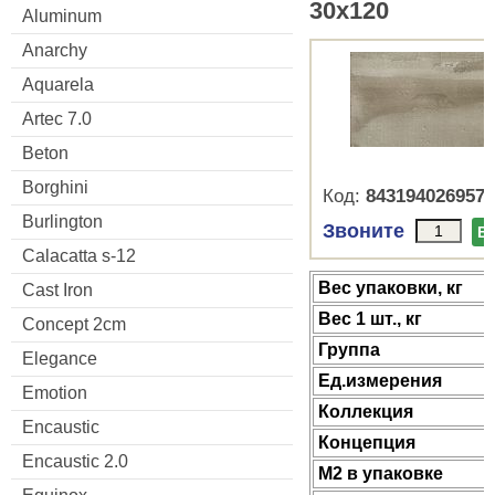
30x120
Aluminum
Anarchy
Aquarela
Artec 7.0
Beton
Borghini
Код:
8431940269578
Burlington
Звоните
В
Calacatta s-12
Веc упаковки, кг
Cast Iron
Вес 1 шт., кг
Concept 2cm
Группа
Elegance
Ед.измерения
Emotion
Коллекция
Encaustic
Концепция
Encaustic 2.0
М2 в упаковке