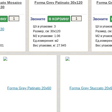
cato Mosaico
Forma Grey Patinato 30x120
Forma Gr
x30
Звоните
Звоните
ИНУ
В КОРЗИНУ
Шт.в упаковке: 3
Шт.в упаков
Размер, см: 30x120
Размер, см
М2 в упаковке: 1.06
М2 в упаков
Ед.измерения: м2
Ед.измерен
701
Веc упаковки, кг: 27.945
Веc упаковк