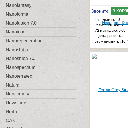
Nanofantasy
Звоните
В КОРЗ
Nanoforma
Шт.в упаковке: 3
Nanofusion 7.0
Размер, см: 45x52
М2 в упаковке: 0.69
Nanoiconic
Ед.измерения: м2
Nanoregeneration
Веc упаковки, кг: 16.
Nanoshiba
Nanoshiba 7.0
Nanospectrum
Nanoterratec
Natura
Neocountry
Newstone
North
OAK