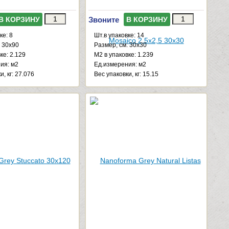
Звоните
В КОРЗИНУ
В КОРЗИНУ
ке: 8
Шт.в упаковке: 14
: 30x90
Размер, см: 30x30
ке: 2.129
М2 в упаковке: 1.239
ия: м2
Ед.измерения: м2
и, кг: 27.076
Веc упаковки, кг: 15.15