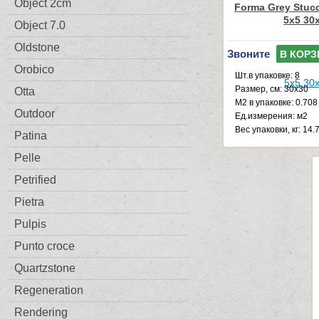
Object 2cm
Forma Grey Stuc
5x5 30
Object 7.0
Oldstone
Звоните
В КОРЗ
Orobico
Шт.в упаковке: 8
Размер, см: 30x30
Otta
М2 в упаковке: 0.708
Outdoor
Ед.измерения: м2
Веc упаковки, кг: 14.
Patina
Pelle
Petrified
Pietra
Pulpis
Punto croce
Quartzstone
Regeneration
Rendering