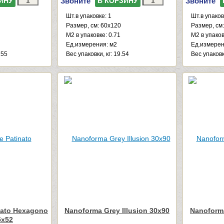
Звоните
Звоните
ИНУ
В КОРЗИНУ
Шт.в упаковке: 1
Шт.в упаков
Размер, см: 60x120
Размер, см
М2 в упаковке: 0.71
М2 в упаков
Ед.измерения: м2
Ед.измерен
755
Веc упаковки, кг: 19.54
Веc упаковки
nato Hexagono
Nanoforma Grey Illusion 30x90
Nanoforma
5x52