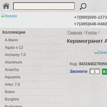
+7(800)500-127
+7(495)646-048
Коллекции
Главная
/
Forma
/
A.Mano
Керамогранит A
Agata s-12
Alchemy 7.0
Aluminum
Код:
8431940270055
Anarchy
Звоните
В
Aquarela
Artec 7.0
Beton
Borghini
Burlington