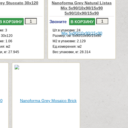
ey Stuccato 30x120
Nanoforma Grey Natural Listas
Mix 5x90/10x90/15x90
5x90/10x90/15x90
Звоните
В КОРЗИНУ
В КОРЗИНУ
ке: 3
Шт.в упаковке: 24
: 30x120
Размер, см: 5x90/10x90/15x90
ке: 1.06
М2 в упаковке: 2.129
ия: м2
Ед.измерения: м2
и, кг: 27.945
Веc упаковки, кг: 28.314