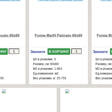
ccato 60x60
Forma Marfil Patinato 60x60
Forma Ma
Звоните
Звоните
ИНУ
В КОРЗИНУ
Шт.в упаковке: 3
Шт.в упаков
Размер, см: 60x60
Размер, см
М2 в упаковке: 1.063
М2 в упаков
Ед.измерения: м2
Ед.измерен
755
Веc упаковки, кг: 25.755
Веc упаковк