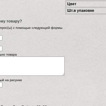
Цвет
Шт.в упаковке
ому товару?
опрос(ы) с помощью следующей формы.
ьно товара
ый на рисунке