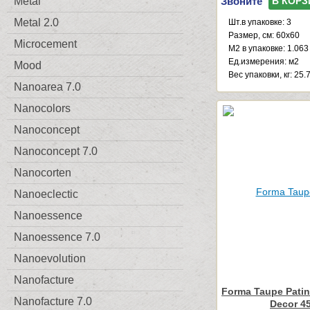
Звоните
Metal
В КОРЗ
Metal 2.0
Шт.в упаковке: 3
Размер, см: 60x60
Microcement
М2 в упаковке: 1.063
Ед.измерения: м2
Mood
Веc упаковки, кг: 25.
Nanoarea 7.0
Nanocolors
Nanoconcept
Nanoconcept 7.0
Nanocorten
Nanoeclectic
Nanoessence
Nanoessence 7.0
Nanoevolution
Nanofacture
Forma Taupe Pati
Nanofacture 7.0
Decor 4