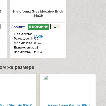
0
Nanoforma Grey Mosaico Brick
34x39
Звоните
В КОРЗИНУ
Шт.в упаковке: 5
Размер, см: 34x39
М2 в упаковке: 0.647
Ед.измерения: м2
Веc упаковки, кг: 11.43
ом же размере