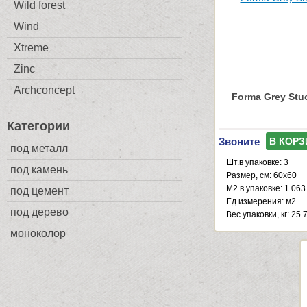
Wild forest
Wind
Xtreme
Zinc
Archconcept
Forma Grey Stu
Категории
Звоните
В КОРЗ
под металл
Шт.в упаковке: 3
под камень
Размер, см: 60x60
М2 в упаковке: 1.063
под цемент
Ед.измерения: м2
под дерево
Веc упаковки, кг: 25.
моноколор