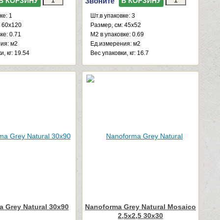
Звоните
В КОРЗИНУ
В КОРЗИНУ
ке: 1
Шт.в упаковке: 3
: 60x120
Размер, см: 45x52
ке: 0.71
М2 в упаковке: 0.69
ия: м2
Ед.измерения: м2
, кг: 19.54
Веc упаковки, кг: 16.7
 Grey Natural 30x90
Nanoforma Grey Natural Mosaico
2,5x2,5 30x30