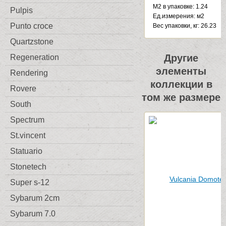
М2 в упаковке: 1.24
Pulpis
Ед.измерения: м2
Punto croce
Веc упаковки, кг: 26.23
Quartzstone
Другие
Regeneration
элементы
Rendering
коллекции в
Rovere
том же размере
South
Spectrum
St.vincent
Statuario
Stonetech
Super s-12
Sybarum 2cm
Sybarum 7.0