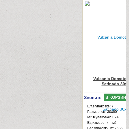
Vulcania Domotec
Satinado 30x
Звоните
В КОРЗИНУ
Шт.в упаковке: 7
Размер, см: 30x60
М2 в упаковке: 1.24
Ед.измерения: м2
Веc упаковки, кг: 26.293