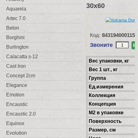
30x60
Aquarela
Artec 7.0
Beton
Код:
8431940001154
Borghini
Звоните
В
Burlington
Calacatta s-12
Веc упаковки, кг
Cast Iron
Вес 1 шт., кг
Concept 2cm
Группа
Elegance
Ед.измерения
Emotion
Коллекция
Концепция
Encaustic
М2 в упаковке
Encaustic 2.0
Поверхность
Equinox
Размер, см
Evolution