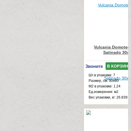
Vulcania Domotec
Satinado 30x
Звоните
В КОРЗИНУ
Шт.в упаковке: 7
Размер, см: 30x60
М2 в упаковке: 1.24
Ед.измерения: м2
Веc упаковки, кг: 26.839