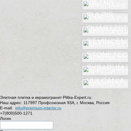
PIETRA
PULPIS
QUARTZST
ST.VINCENT
STONETEC
SYBARUM 7
VULCANIA
Элитная плитка и керамогранит Plitka-Expert.ru
Наш адрес:
117997
Профсоюзная 93А
,
г. Москва
,
Россия
E-mail:
info@premium-interior.ru
+7(800)500-1271
Логин