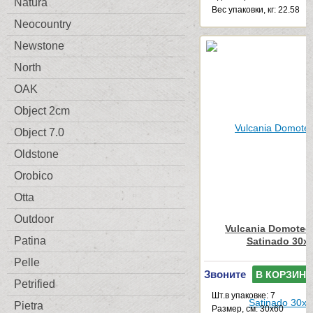
Natura
Веc упаковки, кг: 22.58
Neocountry
Newstone
North
OAK
Object 2cm
Object 7.0
Oldstone
Orobico
Otta
Outdoor
Vulcania Domotec
Patina
Satinado 30x
Pelle
Звоните
В КОРЗИНУ
Petrified
Шт.в упаковке: 7
Pietra
Размер, см: 30x60