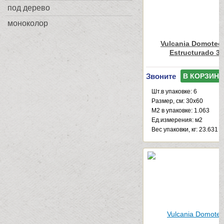
под дерево
моноколор
Vulcania Domotec
Estructurado 3
Звоните
В КОРЗИНУ
Шт.в упаковке: 6
Размер, см: 30x60
М2 в упаковке: 1.063
Ед.измерения: м2
Веc упаковки, кг: 23.631