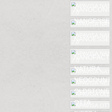
NANOCONCE
NANOESSE
NANOESSEN
NANOFACTU
NATURA
NEOCOUNT
OLDSTONE
OTTA