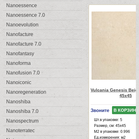
Nanoessence
Nanoessence 7.0
Nanoevolution
Nanofacture
Nanofacture 7.0
Nanofantasy
Nanoforma
Nanofusion 7.0
Nanoiconic
Vulcania Genesis Beig
Nanoregeneration
45x45
Nanoshiba
Звоните
В КОРЗИНУ
Nanoshiba 7.0
Шт.в упаковке: 5
Nanospectrum
Размер, см: 45x45
Nanoterratec
М2 в упаковке: 0.996
Ед.измерения: м2