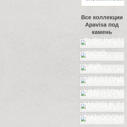
Все коллекции
Apavisa под
камень
BURLINGT
IRIDIO
LAVA
LIFESTONE
LIMESTONE
MARBLE 7.0
NANOCONC