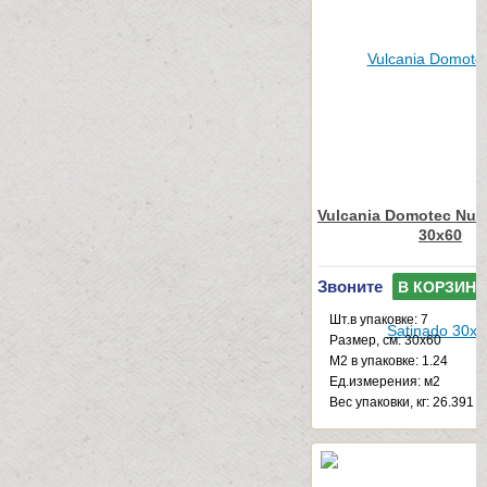
Vulcania Domotec Nue
30x60
Звоните
В КОРЗИНУ
Шт.в упаковке: 7
Размер, см: 30x60
М2 в упаковке: 1.24
Ед.измерения: м2
Веc упаковки, кг: 26.391