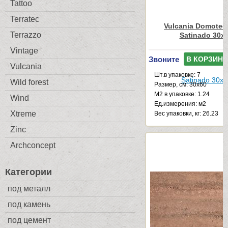
Tattoo
Terratec
Vulcania Domotec
Terrazzo
Satinado 30x
Vintage
Звоните
В КОРЗИНУ
Vulcania
Шт.в упаковке: 7
Wild forest
Размер, см: 30x60
М2 в упаковке: 1.24
Wind
Ед.измерения: м2
Xtreme
Веc упаковки, кг: 26.23
Zinc
Archconcept
Категории
под металл
под камень
под цемент