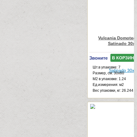
Vulcania Domotec
Satinado 30x
Звоните
В КОРЗИНУ
Шт.в упаковке: 7
Размер, см: 30x60
М2 в упаковке: 1.24
Ед.измерения: м2
Веc упаковки, кг: 26.244