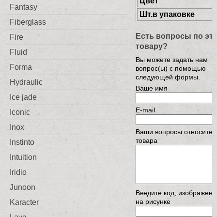
Цвет
Fantasy
Шт.в упаковке
Fiberglass
Есть вопросы по эт
Fire
товару?
Fluid
Вы можете задать нам
Forma
вопрос(ы) с помощью
следующей формы.
Hydraulic
Ваше имя
Ice jade
E-mail
Iconic
Inox
Ваши вопросы относител
товара
Instinto
Intuition
Iridio
Junoon
Введите код, изображен
на рисунке
Karacter