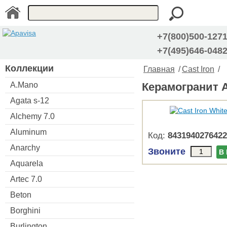
+7(800)500-127
+7(495)646-048
Коллекции
Главная
/
Cast Iron
/
A.Mano
Керамогранит Ap
Agata s-12
Alchemy 7.0
Aluminum
Код:
8431940276422
Anarchy
Звоните
В
Aquarela
Artec 7.0
Beton
Borghini
Burlington