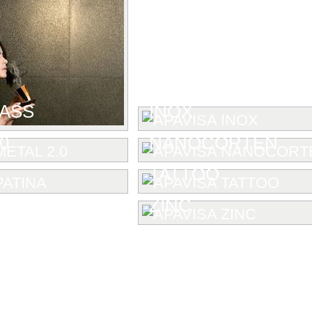
LASS
INOX
0
NANOCORTEN
TATTOO
ZINC