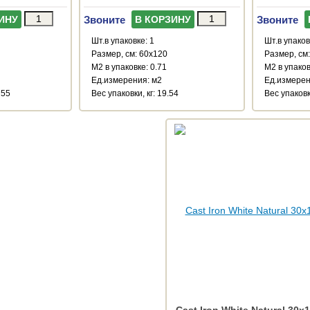
Звоните
Звоните
ИНУ
В КОРЗИНУ
Шт.в упаковке: 1
Шт.в упаков
Размер, см: 60x120
Размер, см
М2 в упаковке: 0.71
М2 в упаков
Ед.измерения: м2
Ед.измерен
755
Веc упаковки, кг: 19.54
Веc упаковк
Cast Iron White Natural 30x