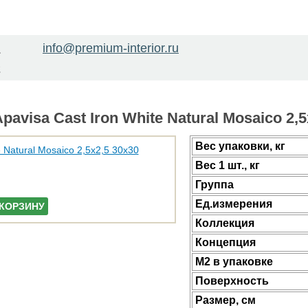
info@premium-interior.ru
1
2
avisa Cast Iron White Natural Mosaico 2,5
Веc упаковки, кг
Вес 1 шт., кг
Группа
Ед.измерения
 КОРЗИНУ
Коллекция
Концепция
М2 в упаковке
Поверхность
Размер, см