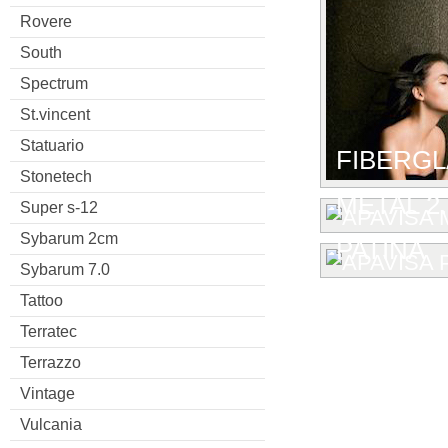
Rovere
South
Spectrum
St.vincent
Statuario
FIBERG
Stonetech
METAL 2.
Super s-12
Sybarum 2cm
PATINA
Sybarum 7.0
Tattoo
Terratec
Terrazzo
Vintage
Vulcania