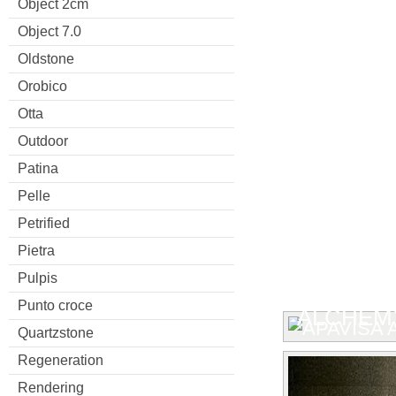
Object 2cm
Object 7.0
Oldstone
Orobico
Otta
Outdoor
Patina
Pelle
Petrified
Pietra
Pulpis
Punto croce
ALCHEMY
Quartzstone
Regeneration
Rendering