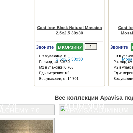
Cast Iron Black Natural Mosaico
Cast I
2,5x2,5 30x30
Mosai
Звоните
Звоните
В КОРЗИНУ
Шт.в упаковке: 8
Шт.в упаков
Размер, см: 30x30
Размер, см
М2 в упаковке: 0.708
М2 в упаков
Ед.измерения: м2
Ед.измерен
Веc упаковки, кг: 14.701
Веc упаковк
Все коллекции Apavisa по
 7.0
ALUMINUM