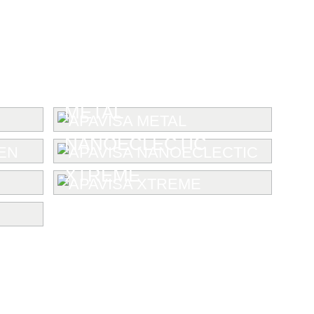
METAL
NANOECLECTIC
XTREME