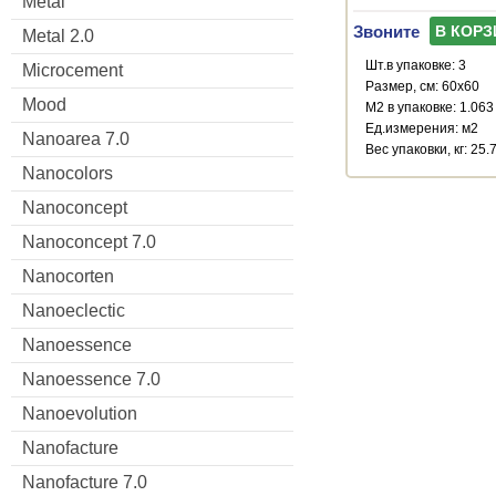
Metal
Звоните
В КОРЗ
Metal 2.0
Шт.в упаковке: 3
Microcement
Размер, см: 60x60
Mood
М2 в упаковке: 1.063
Ед.измерения: м2
Nanoarea 7.0
Веc упаковки, кг: 25.
Nanocolors
Nanoconcept
Nanoconcept 7.0
Nanocorten
Nanoeclectic
Nanoessence
Nanoessence 7.0
Nanoevolution
Nanofacture
Nanofacture 7.0