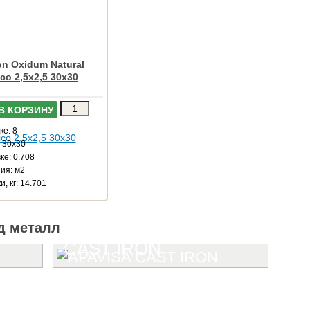
ron Oxidum Natural
co 2,5x2,5 30x30
В КОРЗИНУ
ке: 8
: 30x30
ке: 0.708
ия: м2
и, кг: 14.701
д металл
CAST IRON