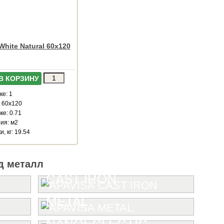
 White Natural 60x120
В КОРЗИНУ
ке: 1
: 60x120
ке: 0.71
ия: м2
, кг: 19.54
д металл
CAST IRON
METAL
NANOECLECTIC