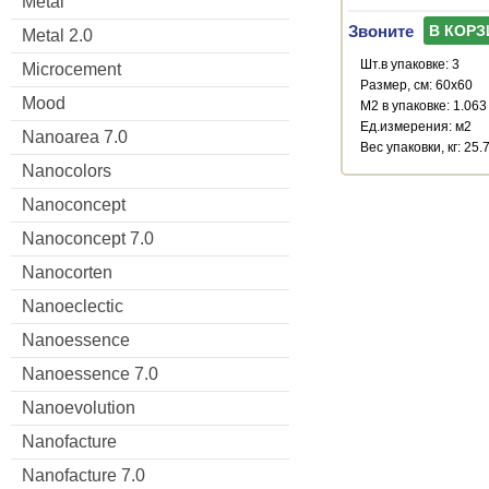
Metal
Звоните
В КОРЗ
Metal 2.0
Шт.в упаковке: 3
Microcement
Размер, см: 60x60
Mood
М2 в упаковке: 1.063
Ед.измерения: м2
Nanoarea 7.0
Веc упаковки, кг: 25.
Nanocolors
Nanoconcept
Nanoconcept 7.0
Nanocorten
Nanoeclectic
Nanoessence
Nanoessence 7.0
Nanoevolution
Nanofacture
Nanofacture 7.0