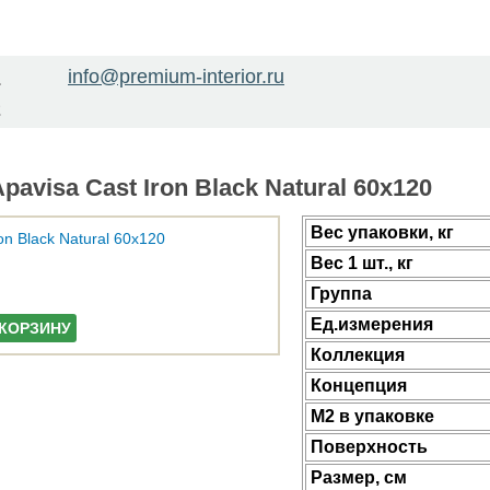
info@premium-interior.ru
1
2
avisa Cast Iron Black Natural 60x120
Веc упаковки, кг
Вес 1 шт., кг
Группа
Ед.измерения
 КОРЗИНУ
Коллекция
Концепция
М2 в упаковке
Поверхность
Размер, см