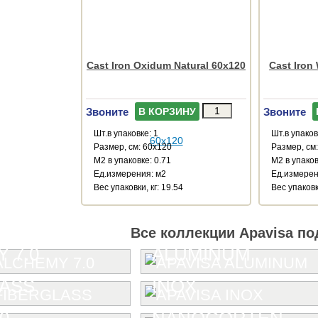
Cast Iron Oxidum Natural 60x120
Cast Iron
Звоните
Звоните
В КОРЗИНУ
Шт.в упаковке: 1
Шт.в упаков
Размер, см: 60x120
Размер, см
М2 в упаковке: 0.71
М2 в упаков
Ед.измерения: м2
Ед.измерен
Веc упаковки, кг: 19.54
Веc упаковки
Все коллекции Apavisa по
 7.0
ALUMINUM
LASS
INOX
0
NANOCORTEN