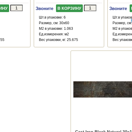
Звоните
Звоните
ИНУ
В КОРЗИНУ
Шт.в упаковке: 6
Шт.в упаков
Размер, см: 30x60
Размер, см
М2 в упаковке: 1.063
М2 в упаков
Ед.измерения: м2
Ед.измерен
755
Веc упаковки, кг: 25.675
Веc упаковк
Cast Iron Black Natural 30x