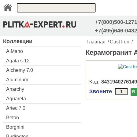
+7(800)500-127
+7(495)646-048
Коллекции
Главная
/
Cast Iron
/
A.Mano
Керамогранит Ap
Agata s-12
Alchemy 7.0
Aluminum
Код:
8431940276149
Anarchy
Звоните
В
Aquarela
Artec 7.0
Beton
Borghini
Burlington