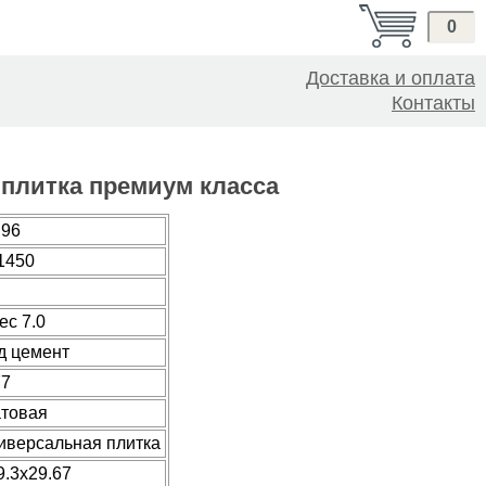
0
Доставка и оплата
Контакты
я плитка премиум класса
.96
1450
ec 7.0
д цемент
77
товая
иверсальная плитка
9.3x29.67