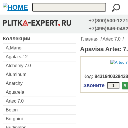
+7(800)500-127
+7(495)646-048
Коллекции
Главная
/
Artec 7.0
/
A.Mano
Apavisa Artec 7
Agata s-12
Alchemy 7.0
Aluminum
Код:
8431940328428
Anarchy
Звоните
В
Aquarela
Artec 7.0
Beton
Borghini
Burlington