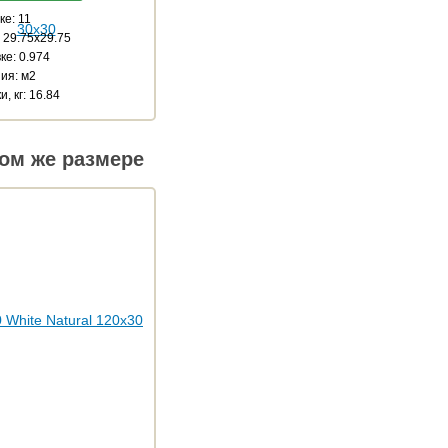
ке: 11
 29.75x29.75
ке: 0.974
ия: м2
, кг: 16.84
ом же размере