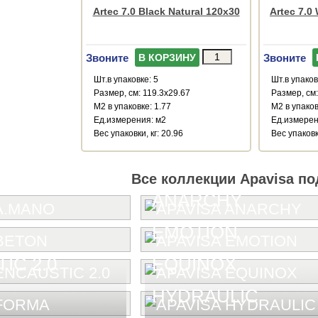
Artec 7.0 Black Natural 120x30
Artec 7.0
Звоните
Звоните
В КОРЗИНУ
Шт.в упаковке: 5
Шт.в упаков
Размер, см: 119.3x29.67
Размер, см:
М2 в упаковке: 1.77
М2 в упаков
Ед.измерения: м2
Ед.измерен
Веc упаковки, кг: 20.96
Веc упаковки
Все коллекции Apavisa по
ANARCHY
EMOTION
IC 2.0
EQUINOX
HYDRAULIC