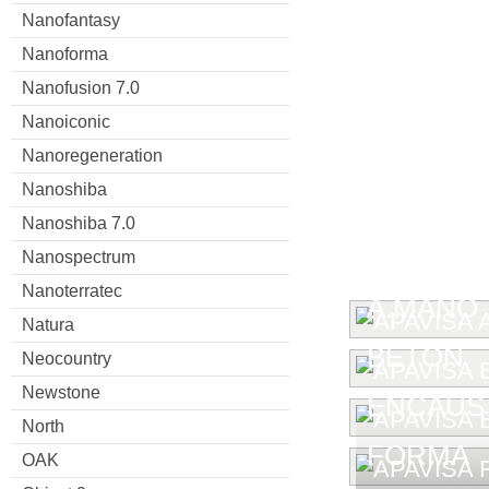
Nanofantasy
Nanoforma
Nanofusion 7.0
Nanoiconic
Nanoregeneration
Nanoshiba
Nanoshiba 7.0
Nanospectrum
Nanoterratec
A.MANO
Natura
BETON
Neocountry
Newstone
ENCAUST
North
FORMA
OAK