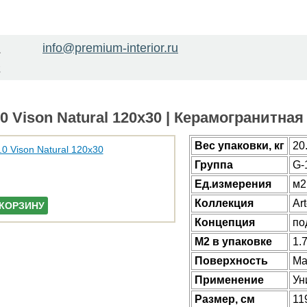
info@premium-interior.ru
1
2
.0 Vison Natural 120x30 | Керамогранитна
Веc упаковки, кг
20
Группа
G-
Ед.измерения
м2
Коллекция
Art
 КОРЗИНУ
Концепция
по
М2 в упаковке
1.
Поверхность
Ма
Применение
Ун
Размер, см
11