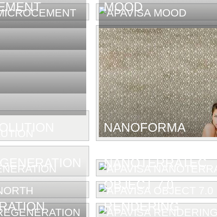
EMENT
MOOD
OLUTION
NANOFORMA
GENERATION
NANOTERRATEC
OBJECT 7.0
RATION
RENDERING