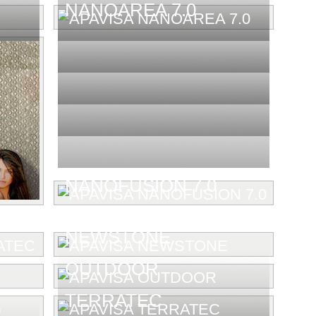
NANOAREA 7.0
NANOFUSION 7.0
NEWSTONE
OUTDOOR
TERRATEC