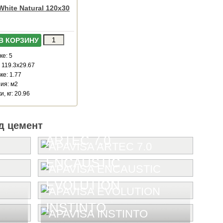
 White Natural 120x30
В КОРЗИНУ
ке: 5
 119.3x29.67
ке: 1.77
ия: м2
, кг: 20.96
д цемент
ARTEC 7.0
ENCAUSTIC
EVOLUTION
INSTINTO