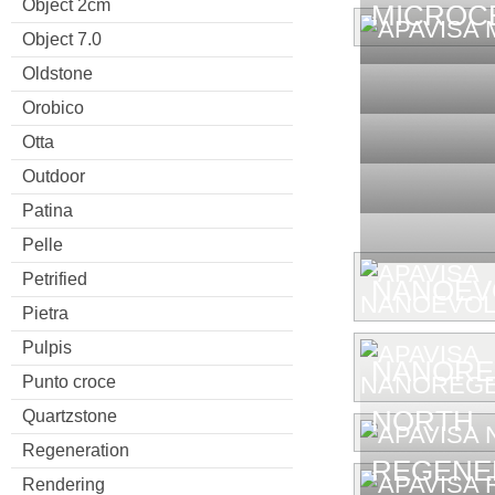
Object 2cm
MICROC
Object 7.0
Oldstone
Orobico
Otta
Outdoor
Patina
Pelle
Petrified
NANOEV
Pietra
Pulpis
NANORE
Punto croce
NORTH
Quartzstone
Regeneration
REGENE
Rendering