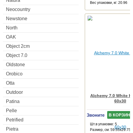
Natura
Веc упаковки, кг: 20.96
Neocountry
Newstone
North
OAK
Object 2cm
Object 7.0
Oldstone
Orobico
Otta
Outdoor
Alchemy 7.0 White 
60x30
Patina
Pelle
Звоните
В КОРЗИНУ
Petrified
Шт.в упаковке: 5
Pietra
Размер, см: 59.55x29.75