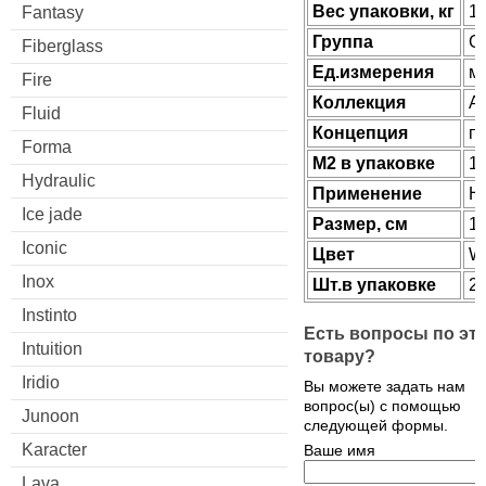
Веc упаковки, кг
16
Fantasy
Группа
G
Fiberglass
Ед.измерения
м
Fire
Коллекция
Al
Fluid
Концепция
п
Forma
М2 в упаковке
1.
Hydraulic
Применение
Н
Ice jade
Размер, см
11
Iconic
Цвет
W
Inox
Шт.в упаковке
2
Instinto
Есть вопросы по эт
Intuition
товару?
Iridio
Вы можете задать нам
вопрос(ы) с помощью
Junoon
следующей формы.
Karacter
Ваше имя
Lava