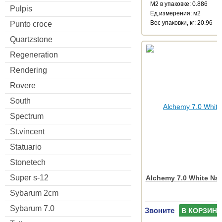
М2 в упаковке: 0.886
Pulpis
Ед.измерения: м2
Веc упаковки, кг: 20.96
Punto croce
Quartzstone
Regeneration
Rendering
Rovere
South
Spectrum
St.vincent
Statuario
Stonetech
Super s-12
Alchemy 7.0 White Nat
Sybarum 2cm
Sybarum 7.0
Звоните
В КОРЗИНУ