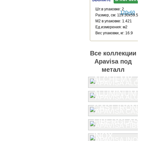
Шт.в упаковке: 2
Размер, см: 119.30x59.55
М2 в упаковке: 1.421
Ед.измерения: м2
Веc упаковки, кг: 16.9
Все коллекции
Apavisa под
металл
ALCHEMY 7.
ALUMINUM
CAST IRON
FIBERGLAS
INOX