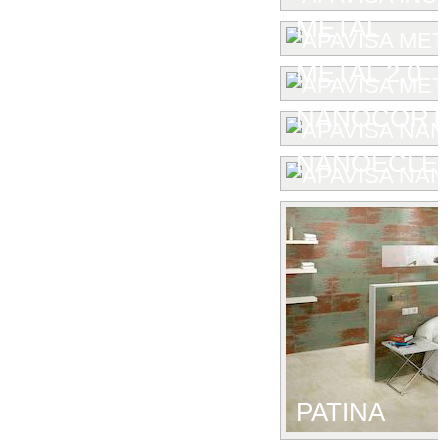
METAL
METAL 2.0
NANOCORT
NANOECLE
PATINA