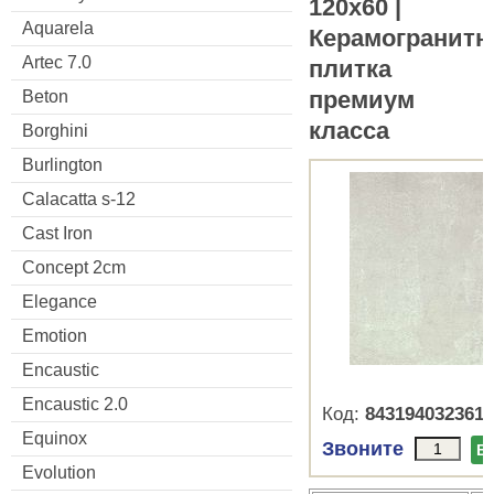
120x60 |
Aquarela
Керамогранитн
Artec 7.0
плитка
премиум
Beton
класса
Borghini
Burlington
Calacatta s-12
Cast Iron
Concept 2cm
Elegance
Emotion
Encaustic
Encaustic 2.0
Код:
8431940323614
Equinox
Звоните
В
Evolution