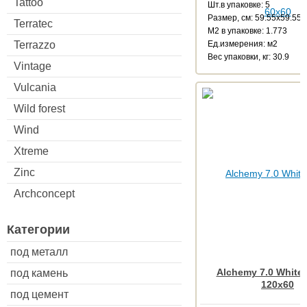
Tattoo
Шт.в упаковке: 5
Размер, см: 59.55x59.55
Terratec
М2 в упаковке: 1.773
Terrazzo
Ед.измерения: м2
Веc упаковки, кг: 30.9
Vintage
Vulcania
Wild forest
Wind
Xtreme
Zinc
Archconcept
Категории
под металл
Alchemy 7.0 White 
под камень
120x60
под цемент