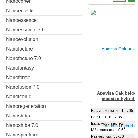
Nanocorten
Nanoeclectic
Nanoessence
Nanoessence 7.0
Nanoevolution
Nanofacture
Nanofacture 7.0
Nanofantasy
Nanoforma
Nanofusion 7.0
Apavisa Oak beige 
Nanoiconic
mosaico hybrid 
Nanoregeneration
Веc упаковки, кг: 16.705
Nanoshiba
Вес 1 шт., кг: 2.36
Ед.измерения: м2
Nanoshiba 7.0
М2 в упаковке: 0.62
Nanospectrum
Размер, см: 30x30