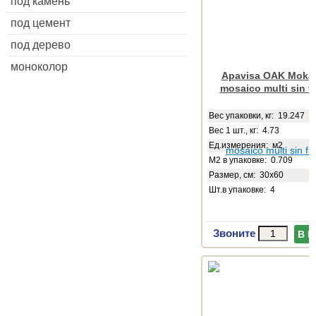
под камень
под цемент
под дерево
моноколор
Apavisa OAK Moka 
mosaico multi sin f
Веc упаковки, кг: 19.247
Вес 1 шт., кг: 4.73
Ед.измерения: м2
М2 в упаковке: 0.709
Размер, см: 30x60
Шт.в упаковке: 4
Звоните
В 