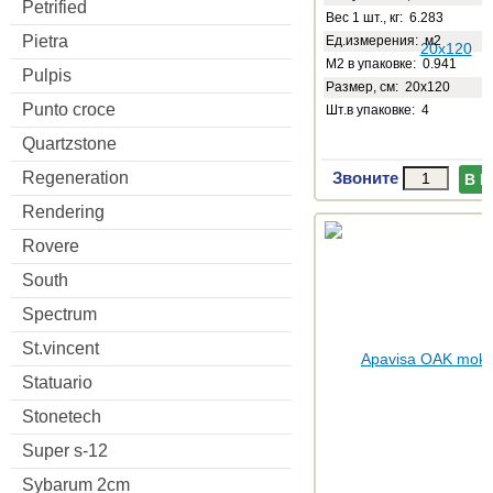
Petrified
Вес 1 шт., кг: 6.283
Pietra
Ед.измерения: м2
М2 в упаковке: 0.941
Pulpis
Размер, см: 20x120
Punto croce
Шт.в упаковке: 4
Quartzstone
Regeneration
Звоните
В 
Rendering
Rovere
South
Spectrum
St.vincent
Statuario
Stonetech
Super s-12
Sybarum 2cm