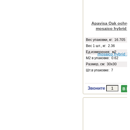
Apavisa Oak ochre 
mosaico hybrid 
Веc упаковки, кг: 16.705
Вес 1 шт., кг: 2.36
Ед.измерения: м2
М2 в упаковке: 0.62
Размер, см: 30x30
Шт.в упаковке: 7
Звоните
В 