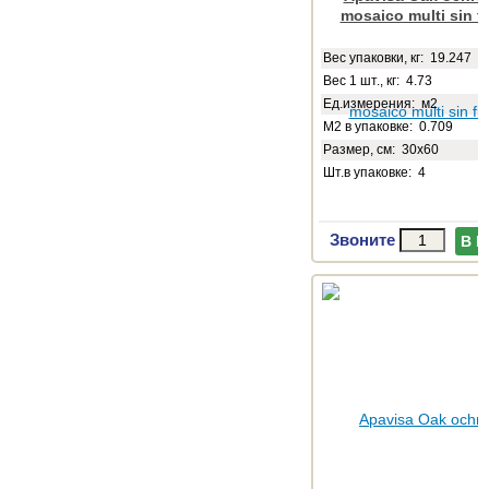
mosaico multi sin f
Веc упаковки, кг: 19.247
Вес 1 шт., кг: 4.73
Ед.измерения: м2
М2 в упаковке: 0.709
Размер, см: 30x60
Шт.в упаковке: 4
Звоните
В 