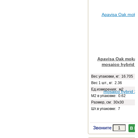
Apavisa Oak moka 
mosaico hybrid 
Веc упаковки, кг: 16.705
Вес 1 шт., кг: 2.36
Ед.измерения: м2
М2 в упаковке: 0.62
Размер, см: 30x30
Шт.в упаковке: 7
Звоните
В 