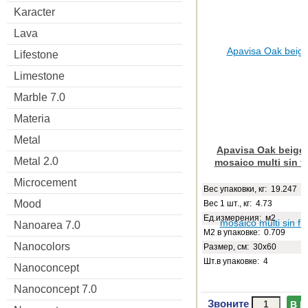
Karacter
Lava
Lifestone
Limestone
Marble 7.0
Materia
Metal
Apavisa Oak beige 
Metal 2.0
mosaico multi sin f
Microcement
Веc упаковки, кг: 19.247
Mood
Вес 1 шт., кг: 4.73
Ед.измерения: м2
Nanoarea 7.0
М2 в упаковке: 0.709
Nanocolors
Размер, см: 30x60
Шт.в упаковке: 4
Nanoconcept
Nanoconcept 7.0
Звоните
В 