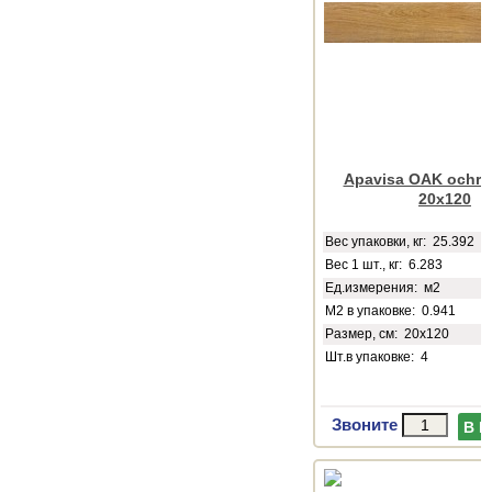
Apavisa OAK ochre 
20x120
Веc упаковки, кг: 25.392
Вес 1 шт., кг: 6.283
Ед.измерения: м2
М2 в упаковке: 0.941
Размер, см: 20x120
Шт.в упаковке: 4
Звоните
В 