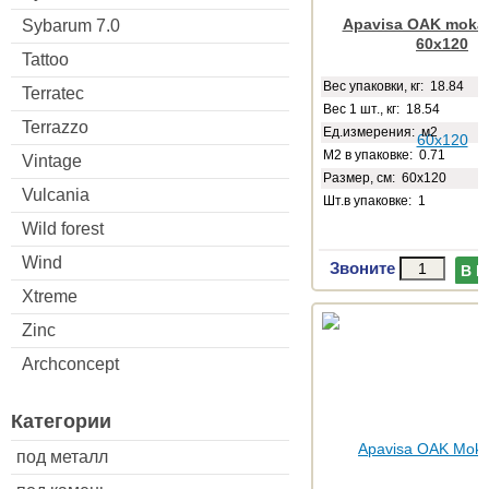
Apavisa OAK moka 
Sybarum 7.0
60x120
Tattoo
Веc упаковки, кг: 18.84
Terratec
Вес 1 шт., кг: 18.54
Terrazzo
Ед.измерения: м2
М2 в упаковке: 0.71
Vintage
Размер, см: 60x120
Vulcania
Шт.в упаковке: 1
Wild forest
Wind
Звоните
В 
Xtreme
Zinc
Archconcept
Категории
под металл