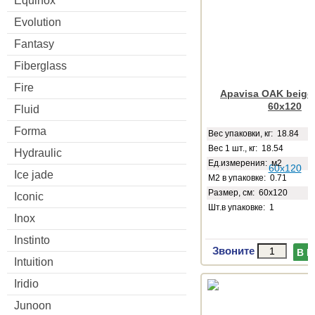
Equinox
Evolution
Fantasy
Fiberglass
Fire
Apavisa OAK beige 
60x120
Fluid
Forma
Веc упаковки, кг: 18.84
Вес 1 шт., кг: 18.54
Hydraulic
Ед.измерения: м2
Ice jade
М2 в упаковке: 0.71
Размер, см: 60x120
Iconic
Шт.в упаковке: 1
Inox
Instinto
Звоните
В 
Intuition
Iridio
Junoon