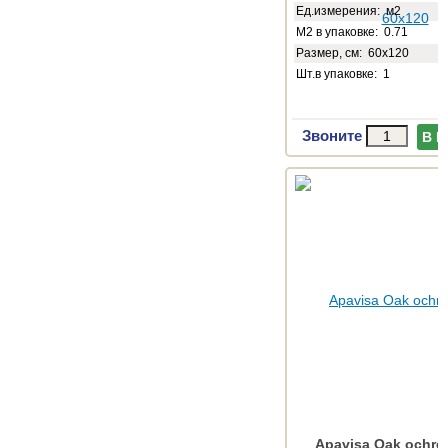
Ед.измерения: м2
М2 в упаковке: 0.71
Размер, см: 60x120
Шт.в упаковке: 1
Звоните
В 
Apavisa Oak ochre 