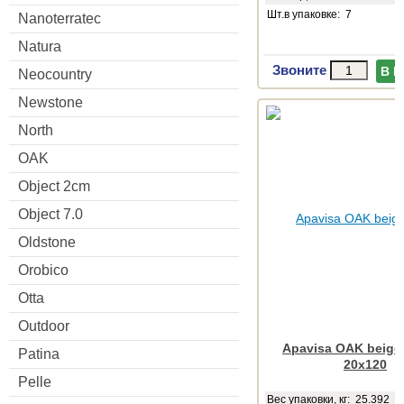
Шт.в упаковке: 7
Nanoterratec
Natura
Звоните
В 
Neocountry
Newstone
North
OAK
Object 2cm
Object 7.0
Oldstone
Orobico
Otta
Outdoor
Apavisa OAK beige 
Patina
20x120
Pelle
Веc упаковки, кг: 25.392