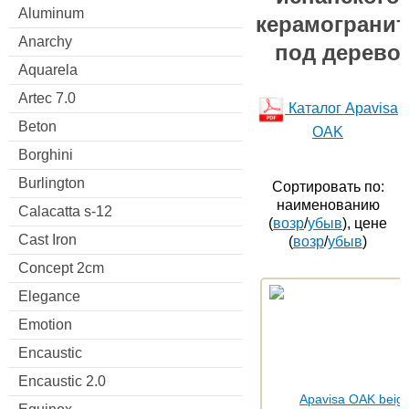
Aluminum
керамогранит
Anarchy
под дерево
Aquarela
Artec 7.0
Каталог Apavisa
Beton
OAK
Borghini
Burlington
Сортировать по:
наименованию
Calacatta s-12
(
возр
/
убыв
), цене
Cast Iron
(
возр
/
убыв
)
Concept 2cm
Elegance
Emotion
Encaustic
Encaustic 2.0