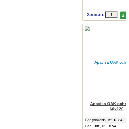
Звоните
В 
Apavisa OAK ochre 
60x120
Веc упаковки, кг: 18.84
Вес 1 шт., кг: 18.54